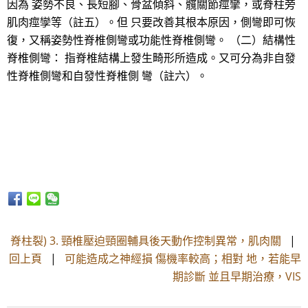
因為 姿勢不良、長短腳、骨盆傾斜、髖關節痙攣，或脊柱旁
肌肉痙孿等（註五）。但 只要改善其根本原因，側彎即可恢
復，又稱姿勢性脊椎側彎或功能性脊椎側彎。 （二）結構性
脊椎側彎： 指脊椎結構上發生畸形所造成。又可分為非自發
性脊椎側彎和自發性脊椎側 彎（註六）。
脊柱裂) 3. 頸椎壓迫頸圈輔具後天動作控制異常，肌肉關
|
回上頁
|
可能造成之神經損 傷機率較高；相對 地，若能早
期診斷 並且早期治療，VIS