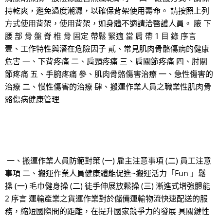
持乾爽，避免過度潮濕，以確保背架使用壽命。 請按照上列
方式使用背架，使用背架，如身體不適請洽醫護人員。 腋 下
腰 部 骨 盤 脊 椎 骨 固定 帶鬆 緊適 當 肩 帶 1 目 錄 序言
壹、工作特性與潛在危險因子 貳、常見肌肉骨骼傷病的健康
危害 一、下背疼痛 二、肩頸疼痛 三、肩關節疼痛 四、肘關
節疼痛 五、手腕疼痛 參、肌肉骨骼傷害治療 一、急性傷害的
治療 二、慢性傷害的治療 肆、搬運作業人員之職業性肌肉骨
骼傷病健康管理
一、搬運作業人員防範對策 (一) 雇主注意事項 (二) 員工注意
事項 二、搬運作業人員健康體能促進~搬運活力「Fun 」鬆
操 (一) 毛巾健身操 (二) 徒手伸展放鬆操 (三) 漸進式增強體能
2 序言 運輸產業之貨運作業對於儲備運輸物流快速配送的服
務，縮短國際間的距離，在提升國家競爭力的發展 具關鍵性