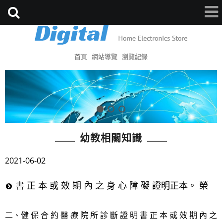
首頁
網站導覽
瀏覽紀錄
幼教相關知識
2021-06-02
書 正 本 或 效 期 內 之 身 心 障 礙 證明正本。 榮
二、健 保 合 約 醫 療 院 所 診 斷 證 明 書 正 本 或 效 期 內 之