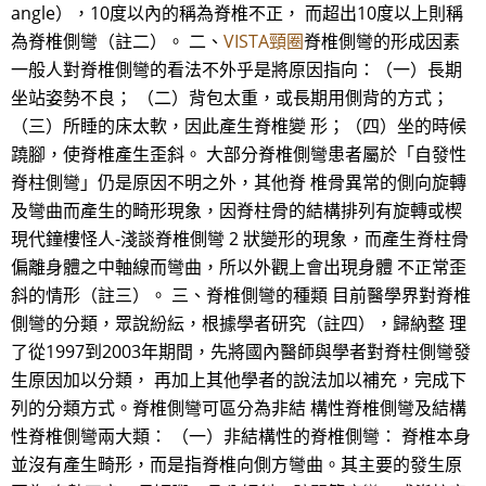
angle），10度以內的稱為脊椎不正， 而超出10度以上則稱
為脊椎側彎（註二）。 二、
VISTA頸圈
脊椎側彎的形成因素
一般人對脊椎側彎的看法不外乎是將原因指向：（一）長期
坐站姿勢不良； （二）背包太重，或長期用側背的方式；
（三）所睡的床太軟，因此產生脊椎變 形；（四）坐的時候
蹺腳，使脊椎產生歪斜。 大部分脊椎側彎患者屬於「自發性
脊柱側彎」仍是原因不明之外，其他脊 椎骨異常的側向旋轉
及彎曲而產生的畸形現象，因脊柱骨的結構排列有旋轉或楔
現代鐘樓怪人-淺談脊椎側彎 2 狀變形的現象，而產生脊柱骨
偏離身體之中軸線而彎曲，所以外觀上會出現身體 不正常歪
斜的情形（註三）。 三、脊椎側彎的種類 目前醫學界對脊椎
側彎的分類，眾說紛紜，根據學者研究（註四），歸納整 理
了從1997到2003年期間，先將國內醫師與學者對脊柱側彎發
生原因加以分類， 再加上其他學者的說法加以補充，完成下
列的分類方式。脊椎側彎可區分為非結 構性脊椎側彎及結構
性脊椎側彎兩大類： （一）非結構性的脊椎側彎： 脊椎本身
並沒有產生畸形，而是指脊椎向側方彎曲。其主要的發生原