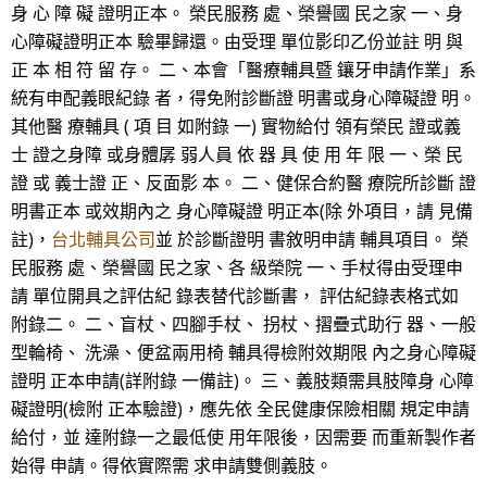
身 心 障 礙 證明正本。 榮民服務 處、榮譽國 民之家 一、身
心障礙證明正本 驗畢歸還。由受理 單位影印乙份並註 明 與
正 本 相 符 留 存。 二、本會「醫療輔具暨 鑲牙申請作業」系
統有申配義眼紀錄 者，得免附診斷證 明書或身心障礙證 明。
其他醫 療輔具 ( 項 目 如附錄 一) 實物給付 領有榮民 證或義
士 證之身障 或身體孱 弱人員 依 器 具 使 用 年 限 一、榮 民
證 或 義士證 正、反面影 本。 二、健保合約醫 療院所診斷 證
明書正本 或效期內之 身心障礙證 明正本(除 外項目，請 見備
註)，
台北輔具公司
並 於診斷證明 書敘明申請 輔具項目。 榮
民服務 處、榮譽國 民之家、各 級榮院 一、手杖得由受理申
請 單位開具之評估紀 錄表替代診斷書， 評估紀錄表格式如
附錄二。 二、盲杖、四腳手杖、 拐杖、摺疊式助行 器、一般
型輪椅、 洗澡、便盆兩用椅 輔具得檢附效期限 內之身心障礙
證明 正本申請(詳附錄 一備註)。 三、義肢類需具肢障身 心障
礙證明(檢附 正本驗證)，應先依 全民健康保險相關 規定申請
給付，並 達附錄一之最低使 用年限後，因需要 而重新製作者
始得 申請。得依實際需 求申請雙側義肢。