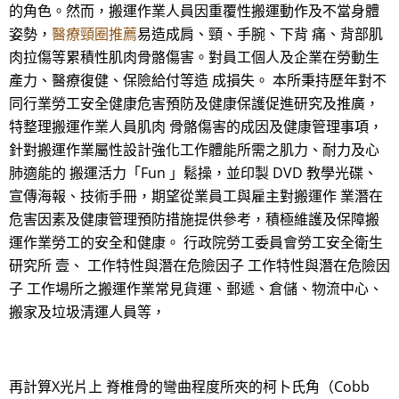
的角色。然而，搬運作業人員因重覆性搬運動作及不當身體
姿勢，
醫療頸圈推薦
易造成肩、頸、手腕、下背 痛、背部肌
肉拉傷等累積性肌肉骨骼傷害。對員工個人及企業在勞動生
產力、醫療復健、保險給付等造 成損失。 本所秉持歷年對不
同行業勞工安全健康危害預防及健康保護促進研究及推廣，
特整理搬運作業人員肌肉 骨骼傷害的成因及健康管理事項，
針對搬運作業屬性設計強化工作體能所需之肌力、耐力及心
肺適能的 搬運活力「Fun 」鬆操，並印製 DVD 教學光碟、
宣傳海報、技術手冊，期望從業員工與雇主對搬運作 業潛在
危害因素及健康管理預防措施提供參考，積極維護及保障搬
運作業勞工的安全和健康。 行政院勞工委員會勞工安全衛生
研究所 壹、 工作特性與潛在危險因子 工作特性與潛在危險因
子 工作場所之搬運作業常見貨運、郵遞、倉儲、物流中心、
搬家及垃圾清運人員等，
再計算X光片上 脊椎骨的彎曲程度所夾的柯卜氏角（Cobb