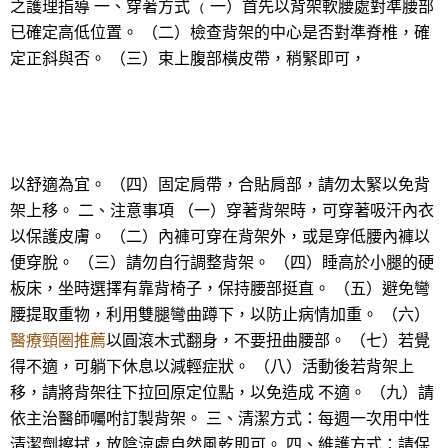
之護理指導 一、穿著方式 ﹙一）首先以背架軟腰處對準腰部
已確定高低位置。 （二）檢查背架的中心是否對準脊椎，確
定正斜與否。 （三）束上腹部橫皮帶，稍緊即可，
以舒適為宜。 （四）固定肩帶，合貼肩部，請勿太緊以免背
架上移。 二、注意事項 （一）穿著背架時，可穿著吸汗內衣
以保護皮膚。 （二）內褲可穿在背架外，或是穿低腰內褲以
便穿脫。 （三）請勿自行調整背架。 （四）睡高於小腿的硬
板床，坐時選擇有靠背椅子，保持腰部挺直。 （五）避免彎
腰提取重物，利用雙腿彎曲蹲下，以防止病情加重。 （六）
醫療頸圈推薦
以圓滾木式翻身，不要扭曲腰部。 （七）若覺
得不適，可躺下休息以減輕症狀。 （八）活動後若背架上
移，請將背架往下拉回原定位點，以免造成 不適。 （九）請
依主治醫師囑咐訂製背架。 三、清潔方式：每週一次用中性
清潔劑擦拭，放陰涼處自然風乾即可。 四、維護方式：請保