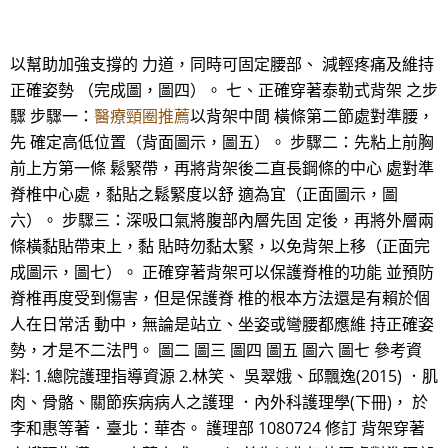
以幫助加強支撐的 力道，同時可固定腰部、 減輕疼痛及維持
正確姿勢 （完成圖，圖四）。 七、正確穿著泰勒式背架 之步
驟 步驟一：
醫療頸圈推薦
以背架中間 橫條第二節處對準腰，
先 確定高低位置（背面圖示，圖五）。 步驟二：先粘上前胸
前上方第一條 鬆緊帶，再將背架後二直長鋼條的中心 處對準
脊椎中心處，黏貼之鬆緊度以舒 適為宜（正面圖示，圖
六）。 步驟三：深吸口氣將腹部內層先固 定後，再將外層兩
條橫黏貼帶束上，黏 貼時勿黏太緊，以免背架上移（正面完
成圖示，圖七）。 正確穿著背架可以保護脊椎的功能 並預防
脊椎再度受到傷害，但是保護脊 椎的根本方法還是有賴於個
人在日常活 動中，無論是站立、坐姿或彎腰都應維 持正確姿
勢，才是不二法門。 圖二 圖三 圖四 圖五 圖六 圖七 參考資
料: 1.總院護理指導資源 2.林笑、 吳翠娥、邱飄逸(2015) ．肌
肉、骨骼、關節疾病病人之護理 ．內外科護理學(下冊)， 於
李和惠等著．臺北：華杏。 護理部 1080724 修訂 背架穿著