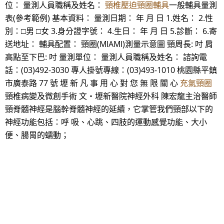
位： 量測人員職稱及姓名：
頸椎壓迫頸圈輔具
一般輔具量測
表(參考範例) 基本資料： 量測日期： 年 月 日 1.姓名： 2.性
別：□男 □女 3.身分證字號： 4.生日： 年 月 日 5.診斷： 6.寄
送地址： 輔具配置： 頸圈(MIAMI)測量示意圖 頸周長: 吋 肩
高點至下巴: 吋 量測單位： 量測人員職稱及姓名： 諮詢電
話：(03)492-3030 專人掛號專線：(03)493-1010 桃園縣平鎮
市廣泰路 77 號 壢 新 凡 事 用 心 對 您 無 限 關 心
充氣頸圈
頸椎病變及微創手術 文‧壢新醫院神經外科 陳宏龍主治醫師
頸脊髓神經是腦幹脊髓神經的延續，它掌管我們頸部以下的
神經功能包括：呼 吸、心跳、四肢的運動感覺功能、大小
便、腸胃的蠕動；