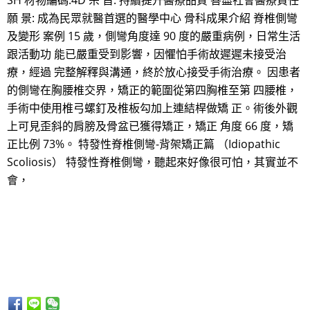
SH 材物編碼:4D 宗 旨: 持續提升醫療品質 善盡社會醫療責任
願 景: 成為民眾就醫首選的醫學中心 骨科成果介紹 脊椎側彎
及變形 案例 15 歲，側彎角度達 90 度的嚴重病例，日常生活
跟活動功 能已嚴重受到影響，因懼怕手術故遲遲未接受治
療，經過 完整解釋與溝通，終於放心接受手術治療。 因患者
的側彎在胸腰椎交界，矯正的範圍從第四胸椎至第 四腰椎，
手術中使用椎弓螺釘及椎板勾加上連結桿做矯 正。術後外觀
上可見歪斜的肩膀及骨盆已獲得矯正，矯正 角度 66 度，矯
正比例 73%。 特發性脊椎側彎-背架矯正篇 （Idiopathic
Scoliosis） 特發性脊椎側彎，聽起來好像很可怕，其實並不
會，