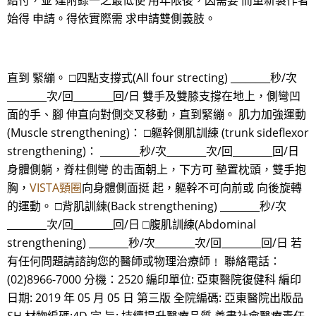
給付，並 達附錄一之最低使 用年限後，因需要 而重新製作者
始得 申請。得依實際需 求申請雙側義肢。
直到 緊繃。 □四點支撐式(All four strecting) ________秒/次
________次/回________回/日 雙手及雙膝支撐在地上，側彎凹
面的手、腳 伸直向對側交叉移動，直到緊繃。 肌力加強運動
(Muscle strengthening)： □軀幹側肌訓練 (trunk sideflexor
strengthening)： ________秒/次________次/回________回/日
身體側躺，脊柱側彎 的击面朝上，下方可 墊置枕頭，雙手抱
胸，
VISTA頸圈
向身體側面挺 起，軀幹不可向前或 向後旋轉
的運動。 □背肌訓練(Back strengthening) ________秒/次
________次/回________回/日 □腹肌訓練(Abdominal
strengthening) ________秒/次________次/回________回/日 若
有任何問題請諮詢您的醫師或物理治療師﹗ 聯絡電話：
(02)8966-7000 分機：2520 編印單位: 亞東醫院復健科 編印
日期: 2019 年 05 月 05 日 第三版 全院編碼: 亞東醫院出版品