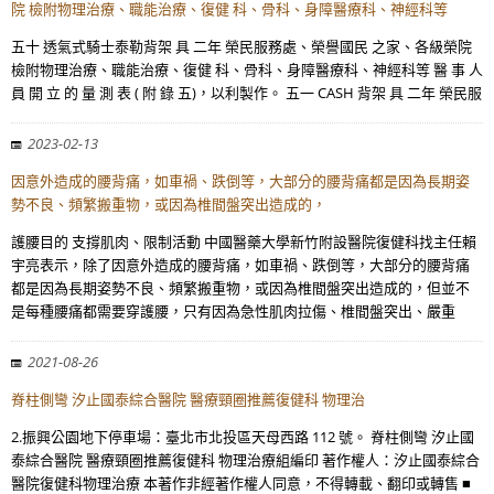
院 檢附物理治療、職能治療、復健 科、骨科、身障醫療科、神經科等
五十 透氣式騎士泰勒背架 具 二年 榮民服務處、榮譽國民 之家、各級榮院
檢附物理治療、職能治療、復健 科、骨科、身障醫療科、神經科等 醫 事 人
員 開 立 的 量 測 表 ( 附 錄 五)，以利製作。 五一 CASH 背架 具 二年 榮民服
2023-02-13
因意外造成的腰背痛，如車禍、跌倒等，大部分的腰背痛都是因為長期姿
勢不良、頻繁搬重物，或因為椎間盤突出造成的，
護腰目的 支撐肌肉、限制活動 中國醫藥大學新竹附設醫院復健科找主任賴
宇亮表示，除了因意外造成的腰背痛，如車禍、跌倒等，大部分的腰背痛
都是因為長期姿勢不良、頻繁搬重物，或因為椎間盤突出造成的，但並不
是每種腰痛都需要穿護腰，只有因為急性肌肉拉傷、椎間盤突出、嚴重
2021-08-26
脊柱側彎 汐止國泰綜合醫院 醫療頸圈推薦復健科 物理治
2.振興公園地下停車場：臺北市北投區天母西路 112 號。 脊柱側彎 汐止國
泰綜合醫院 醫療頸圈推薦復健科 物理治療組編印 著作權人：汐止國泰綜合
醫院復健科物理治療 本著作非經著作權人同意，不得轉載、翻印或轉售 ■