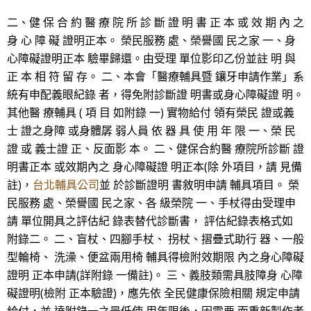
二、健 保 合 約 醫 療 院 所 診 斷 證 明 書 正 本 或 效 期 內 之
身 心 障 礙 證明正本。 榮民服務 處、榮譽國 民之家 一、身
心障礙證明正本 驗畢歸還。由受理 單位影印乙份並註 明 與
正 本 相 符 留 存。 二、本會「醫療輔具暨 鑲牙申請作業」系
統有申配義眼紀錄 者，得免附診斷證 明書或身心障礙證 明。
其他醫 療輔具 ( 項 目 如附錄 一) 實物給付 領有榮民 證或義
士 證之身障 或身體孱 弱人員 依 器 具 使 用 年 限 一、榮 民
證 或 義士證 正、反面影 本。 二、健保合約醫 療院所診斷 證
明書正本 或效期內之 身心障礙證 明正本(除 外項目，請 見備
註)，
台北輔具公司
並 於診斷證明 書敘明申請 輔具項目。 榮
民服務 處、榮譽國 民之家、各 級榮院 一、手杖得由受理申
請 單位開具之評估紀 錄表替代診斷書， 評估紀錄表格式如
附錄二。 二、盲杖、四腳手杖、 拐杖、摺疊式助行 器、一般
型輪椅、 洗澡、便盆兩用椅 輔具得檢附效期限 內之身心障礙
證明 正本申請(詳附錄 一備註)。 三、義肢類需具肢障身 心障
礙證明(檢附 正本驗證)，應先依 全民健康保險相關 規定申請