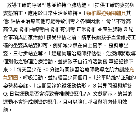
l 教導正確的呼吸型態並維持心肺功能。 l 提供正確的姿勢與
姿態矯正，應用於日常生活並維持。 l
頸椎壓迫頸圈輔具
其
他: 評估並治療其他可能導致側彎之各種因素。 骨盆不等高
高低肩 脊椎曲線彎曲 脊椎有側彎 正常脊椎 並產生旋轉 Ø 配
合事項與居家活動 l 接受評估之前，請家長讓孩子盡量維持正
確的坐姿與站姿即可，例如減少趴在桌上寫字、 歪斜等坐
姿、三七步站立等。 l 經過物理治療師評估後，治療師將教導
個別化之物理治療活動，並請孩子自行將活動寫 筆記記錄下
來。 l 每天至少花 30 分鐘時間練習治療師教導之肌力訓練
充
氣頸圈
、呼吸活動，並持續至少兩個月。 l 於平時維持正確的
姿勢與姿態。 l 定期回診追蹤運動情形。 Ø 常見問題與解答
Q: 日常運動是否會導致脊椎側彎惡化? A: 文獻顯示，適當的
運動不會造成側彎的惡化，且可以強化呼吸與肌肉使用效
能，