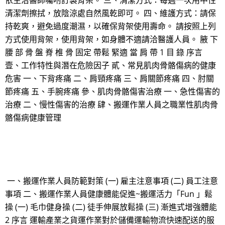
依主治醫師囑咐訂製背架。 三、清潔方式：每週一次用中性
清潔劑擦拭，放陰涼處自然風乾即可。 四、維護方式：請保
持乾爽，避免過度潮濕，以確保背架使用壽命。 請按照上列
方式使用背架，使用背架，如身體不適請洽醫護人員。 腋 下
腰 部 骨 盤 脊 椎 骨 固定 帶鬆 緊適 當 肩 帶 1 目 錄 序言
壹、工作特性與潛在危險因子 貳、常見肌肉骨骼傷病的健康
危害 一、下背疼痛 二、肩頸疼痛 三、肩關節疼痛 四、肘關
節疼痛 五、手腕疼痛 參、肌肉骨骼傷害治療 一、急性傷害的
治療 二、慢性傷害的治療 肆、搬運作業人員之職業性肌肉骨
骼傷病健康管理
一、搬運作業人員防範對策 (一) 雇主注意事項 (二) 員工注意
事項 二、搬運作業人員健康體能促進~搬運活力「Fun 」鬆
操 (一) 毛巾健身操 (二) 徒手伸展放鬆操 (三) 漸進式增強體能
2 序言 運輸產業之貨運作業對於儲備運輸物流快速配送的服