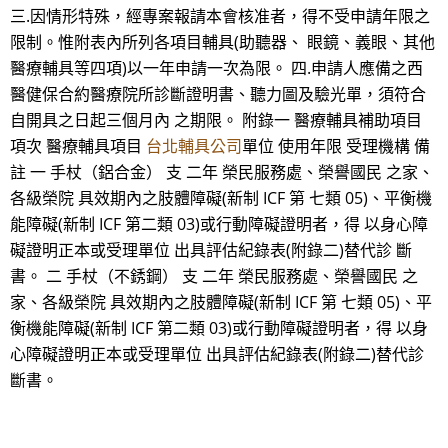
三.因情形特殊，經專案報請本會核准者，得不受申請年限之
限制。惟附表內所列各項目輔具(助聽器、 眼鏡、義眼、其他
醫療輔具等四項)以一年申請一次為限。 四.申請人應備之西
醫健保合約醫療院所診斷證明書、聽力圖及驗光單，須符合
自開具之日起三個月內 之期限。 附錄一 醫療輔具補助項目
項次 醫療輔具項目
台北輔具公司
單位 使用年限 受理機構 備
註 一 手杖（鋁合金） 支 二年 榮民服務處、榮譽國民 之家、
各級榮院 具效期內之肢體障礙(新制 ICF 第 七類 05)、平衡機
能障礙(新制 ICF 第二類 03)或行動障礙證明者，得 以身心障
礙證明正本或受理單位 出具評估紀錄表(附錄二)替代診 斷
書。 二 手杖（不銹鋼） 支 二年 榮民服務處、榮譽國民 之
家、各級榮院 具效期內之肢體障礙(新制 ICF 第 七類 05)、平
衡機能障礙(新制 ICF 第二類 03)或行動障礙證明者，得 以身
心障礙證明正本或受理單位 出具評估紀錄表(附錄二)替代診
斷書。