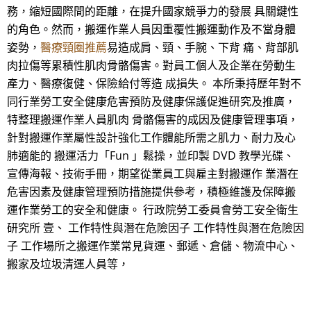
務，縮短國際間的距離，在提升國家競爭力的發展 具關鍵性
的角色。然而，搬運作業人員因重覆性搬運動作及不當身體
姿勢，
醫療頸圈推薦
易造成肩、頸、手腕、下背 痛、背部肌
肉拉傷等累積性肌肉骨骼傷害。對員工個人及企業在勞動生
產力、醫療復健、保險給付等造 成損失。 本所秉持歷年對不
同行業勞工安全健康危害預防及健康保護促進研究及推廣，
特整理搬運作業人員肌肉 骨骼傷害的成因及健康管理事項，
針對搬運作業屬性設計強化工作體能所需之肌力、耐力及心
肺適能的 搬運活力「Fun 」鬆操，並印製 DVD 教學光碟、
宣傳海報、技術手冊，期望從業員工與雇主對搬運作 業潛在
危害因素及健康管理預防措施提供參考，積極維護及保障搬
運作業勞工的安全和健康。 行政院勞工委員會勞工安全衛生
研究所 壹、 工作特性與潛在危險因子 工作特性與潛在危險因
子 工作場所之搬運作業常見貨運、郵遞、倉儲、物流中心、
搬家及垃圾清運人員等，