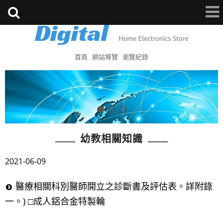
首頁
網站導覽
瀏覽紀錄
幼教相關知識
2021-06-09
醫療相關科別醫師開立之診斷書及評估表。詳附錄
一。) □成人鋁合金特製輪