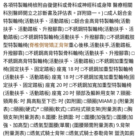
各項特製輪椅檢附由復健科或骨科或神經科或身障 醫療相關
科別醫師開立之診斷書及評估表。詳附錄一。) □成人鋁合金
特製輪椅(活動扶手、活動踏板) □鋁合金高背特製輪椅(活動
扶手、活動踏板、升撥腳靠) □不銹鋼特製輪椅(活動扶手、活
動踏板) □不銹鋼特製輪椅(活動扶手、升撥腳靠) □不銹鋼截肢
型特製輪椅(
脊椎側彎矯正背架
重心後移,活動扶手,活動踏板,
升撥腳靠) □不銹鋼高背特製骨科輪椅(活動扶手、升撥腳靠) □
不銹鋼高背特製輪椅(活動扶手、活動踏板) □不銹鋼加重型輪
椅(固定扶手、固定踏板) 座寬 18 吋 □不銹鋼加重型特製輪椅
(活動扶手、活動踏板) 座寬 18 吋 □不銹鋼加寬加重型輪椅(固
定扶手、固定踏板) 座寬 20 吋 □不銹鋼加寬加重型特製輪椅
(活動扶手、活動踏板) 座寬 20 吋 頸部及軀幹用支架 7.頸圈:
頸周長: 吋 肩高點至下巴: 吋 (如附圖) □頸圈(MIAMI J) (附量測
表) □頸圈(硬式)* □頸圈(軟式) □四柱式頸支架(附量測表) □胸
頸支架(附量測表) 8.圍腰: 肚臍圍: 吋 □圍腰(加強型) □圍腰(加
強、加高型) □透氣型圍腰(單層) (圍腰類需附量測表) 9.背架
(附量測表) □透氣式騎士背架 □透氣式騎士泰勒背架 盥洗如廁