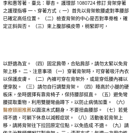
李和惠等著．臺北：華杏。 護理部 1080724 修訂 背架穿著
之護理指導 一、穿著方式 ﹙一）首先以背架軟腰處對準腰部
已確定高低位置。 （二）檢查背架的中心是否對準脊椎，確
定正斜與否。 （三）束上腹部橫皮帶，稍緊即可，
以舒適為宜。 （四）固定肩帶，合貼肩部，請勿太緊以免背
架上移。 二、注意事項 （一）穿著背架時，可穿著吸汗內衣
以保護皮膚。 （二）內褲可穿在背架外，或是穿低腰內褲以
便穿脫。 （三）請勿自行調整背架。 （四）睡高於小腿的硬
板床，坐時選擇有靠背椅子，保持腰部挺直。 （五）避免彎
腰提取重物，利用雙腿彎曲蹲下，以防止病情加重。 （六）
醫療頸圈推薦
以圓滾木式翻身，不要扭曲腰部。 （七）若覺
得不適，可躺下休息以減輕症狀。 （八）活動後若背架上
移，請將背架往下拉回原定位點，以免造成 不適。 （九）請