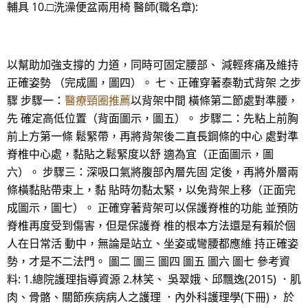
輔具 10.□洗澡便盆兩用椅 醫師(職名章):
以幫助加強支撐的 力道，同時可固定腰部、 減輕疼痛及維持
正確姿勢 （完成圖，圖四）。 七、正確穿著泰勒式背架 之步
驟 步驟一：
醫療頸圈推薦
以背架中間 橫條第二節處對準腰，
先 確定高低位置（背面圖示，圖五）。 步驟二：先粘上前胸
前上方第一條 鬆緊帶，再將背架後二直長鋼條的中心 處對準
脊椎中心處，黏貼之鬆緊度以舒 適為宜（正面圖示，圖
六）。 步驟三：深吸口氣將腹部內層先固 定後，再將外層兩
條橫黏貼帶束上，黏 貼時勿黏太緊，以免背架上移（正面完
成圖示，圖七）。 正確穿著背架可以保護脊椎的功能 並預防
脊椎再度受到傷害，但是保護脊 椎的根本方法還是有賴於個
人在日常活 動中，無論是站立、坐姿或彎腰都應維 持正確姿
勢，才是不二法門。 圖二 圖三 圖四 圖五 圖六 圖七 參考資
料: 1.總院護理指導資源 2.林笑、 吳翠娥、邱飄逸(2015) ．肌
肉、骨骼、關節疾病病人之護理 ．內外科護理學(下冊)， 於