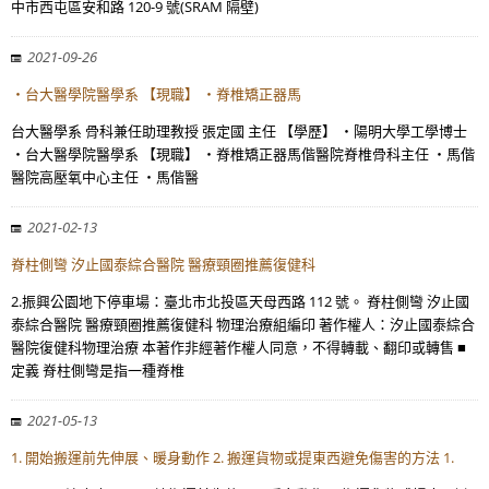
中市西屯區安和路 120-9 號(SRAM 隔壁)
2021-09-26
・台大醫學院醫學系 【現職】 ・脊椎矯正器馬
台大醫學系 骨科兼任助理教授 張定國 主任 【學歷】 ・陽明大學工學博士
・台大醫學院醫學系 【現職】 ・脊椎矯正器馬偕醫院脊椎骨科主任 ・馬偕
醫院高壓氧中心主任 ・馬偕醫
2021-02-13
脊柱側彎 汐止國泰綜合醫院 醫療頸圈推薦復健科
2.振興公園地下停車場：臺北市北投區天母西路 112 號。 脊柱側彎 汐止國
泰綜合醫院 醫療頸圈推薦復健科 物理治療組編印 著作權人：汐止國泰綜合
醫院復健科物理治療 本著作非經著作權人同意，不得轉載、翻印或轉售 ■
定義 脊柱側彎是指一種脊椎
2021-05-13
1. 開始搬運前先伸展、暖身動作 2. 搬運貨物或提東西避免傷害的方法 1.