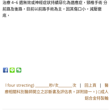
治療 4~6 週無效或神經症狀持續惡化為適應症，頸椎手術 分
前路及後路，目前以前路手術為主，因其傷口小，減壓徹
底，
l four strecting) ________秒/次________次
|
回上頁
|
醫
療相關科別醫師開立之診斷書及評估表。詳附錄一。) □成人
鋁合金特製輪