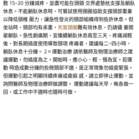
敷 15~20 分鐘減疼，並盡可能在頭頸 交界處墊枕支撐及躺臥
休息。不能躺臥休息時，可嘗試使用頸圈協助支撐頭部重量
以降低頸椎 壓力，讓急性發炎的頸部組織得到些許休息。但
坐站時，頸部均有承重，
充氣頸圈
難有效休息，仍請儘 量間
歇躺臥。急性劇痛期，宜連續躺臥休息兩至三天，疼痛減輕
後，對長期過度使用導致頸項 疼痛者，建議每二~四小時，
躺臥休息十分鐘。 2 ¤ 運動治療 請依醫師及物理治療師之建
議運動，勿過度為之。開始時，應小心、輕、慢為宜。若運
動 時造成數分鐘的些微頸部不適，是正常現象勿過度緊張。
但運動引起之明顯持續疼痛或痠麻 感，請立即停止運動，並
詢問醫師及物理治療師做調整。 運動建議每天早，晚各做一
回，或工作中不適時也隨時可做，