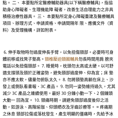
點。 二、 本要點所定醫療輔助器具(以下稱醫療輔具)，指協
助身心障礙者、生理機能障 礙者，改善生活自理能力之非具
積極治療性器具。 三、 本要點所定身心障礙重建及醫療輔具
項目、辦理方式、申請資格、申請間隔年 限、應備文件（資
料）及受理機構，詳如附表。
6. 伸手取物時勿過度伸長手臂，以免扭傷頸部。必要時可身
體前移或找凳子墊高。
頸椎壓迫頸圈輔具
勿長時間用肩 膀夾
電話以免扭傷頸部。 7. 睡覺時，枕頭勿太高或太硬。以可舒
適支撐頭及頸於正確姿勢，避免頸部過度伸、仰為宜；床 墊
亦不應太軟，儘量勿俯臥太久。 8. 勿將頸墊高躺在床上、沙
發上或側臥看書報、3C 產品。 9. 勿同一姿勢維持過久，尤其
減少 3C 產品之連續使用。最好 30 分鐘小動一下、2 個鐘頭
大動一 回為宜。 10. 頸痛時期，請避免頸部過度後仰之活
動，如游泳、高階瑜珈、仰頭晒衣及牙齒診療等。 ¤ 疼痛期
之休息 頸部拉傷或落枕發生，產生明顯的僵痛時，先給予冰