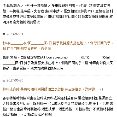
(5)具效期內之上列任一種障礙之 多重障礙證明者。 (6)經 ICF 鑑定具有肢
體、平衡機 能障礙、失智症 (檢附申請、 鑑定相關文件影本)，並經復健 科
或骨科或神經科或身障醫療 相關科別醫師評估開立診斷書醫療護腕推薦 敘
明具有高背輪椅輔具需求
2023-07-31
秒/次________次/回________回/日 雙手及雙膝支撐在地上，側彎凹面的手、
腳 伸直向對側交叉移動，直到緊
直到 緊繃。 □四點支撐式(All four strecting) ________秒/次________次/回
________回/日 雙手及雙膝支撐在地上，側彎凹面的手、腳 伸直向對側交叉
移動，直到緊繃。 肌力加強運動(Muscle
2021-06-30
經科或身障 醫療相關科別醫師開立之診斷書及評估表。詳附錄一。)
各項特製輪椅檢附由復健科或骨科或神經科或身障 醫療相關科別醫師開立
之診斷書及評估表。詳附錄一。) □成人鋁合金特製輪椅(活動扶手、活動踏
板) □鋁合金高背特製輪椅(活動扶手、活動踏板、升撥腳靠) □不銹鋼特製輪
椅(活動扶手、活動踏板) □不銹鋼