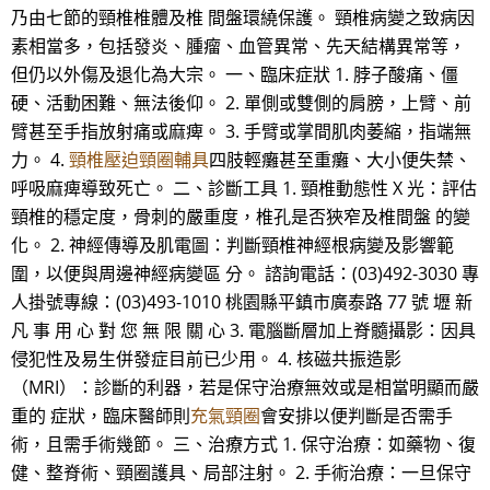
乃由七節的頸椎椎體及椎 間盤環繞保護。 頸椎病變之致病因
素相當多，包括發炎、腫瘤、血管異常、先天結構異常等，
但仍以外傷及退化為大宗。 一、臨床症狀 1. 脖子酸痛、僵
硬、活動困難、無法後仰。 2. 單側或雙側的肩膀，上臂、前
臂甚至手指放射痛或麻痺。 3. 手臂或掌間肌肉萎縮，指端無
力。 4.
頸椎壓迫頸圈輔具
四肢輕癱甚至重癱、大小便失禁、
呼吸麻痺導致死亡。 二、診斷工具 1. 頸椎動態性 X 光：評估
頸椎的穩定度，骨刺的嚴重度，椎孔是否狹窄及椎間盤 的變
化。 2. 神經傳導及肌電圖：判斷頸椎神經根病變及影響範
圍，以便與周邊神經病變區 分。 諮詢電話：(03)492-3030 專
人掛號專線：(03)493-1010 桃園縣平鎮市廣泰路 77 號 壢 新
凡 事 用 心 對 您 無 限 關 心 3. 電腦斷層加上脊髓攝影：因具
侵犯性及易生併發症目前已少用。 4. 核磁共振造影
（MRI）：診斷的利器，若是保守治療無效或是相當明顯而嚴
重的 症狀，臨床醫師則
充氣頸圈
會安排以便判斷是否需手
術，且需手術幾節。 三、治療方式 1. 保守治療：如藥物、復
健、整脊術、頸圈護具、局部注射。 2. 手術治療：一旦保守