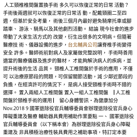
人工頸椎椎間盤置換手術 多久可以恢復正常的日常 活動？
手術後兩週就可以恢復正常的日常活 動，配戴頸圈二至四
週，但基於安全考量， 術後三個月內最好避免騎摩托車或腳
踏車、 游泳、騎馬以及其他劇烈活動。 結論 現今社會的進步
帶動了大家生活方式的 改變，衍生出很多的文明病。但隨著
醫療技 術、儀器設備的進步，
台北輔具公司
讓脊椎手術變得
安全 許多。醫師術前對病人及家屬做完整說明， 手術時善用
適當的醫療儀器及進步的醫材， 才能夠解決病人的疾病，並
提升術後的生活 品質。 頸椎人工椎間盤於手術的應用，不僅
可 以治療原節段的問題，可保留關節活動，減 少鄰近節段的
負擔，在經濟許可的情況下， 是病人接受頸椎手術時不錯的
選擇。 置入兩組人工椎間盤 置入一組人工椎間盤 ▕ 人工椎
間盤於頸椎手術的運用 ▏ 留心身體警訊‧為健康加分
Nov.2018 9 國軍退除役官兵輔導委員會辦理退除役官兵身心
障礙重建及醫療 輔助器具費用補助作業要點 一、 國軍退除役
官兵輔導委員會（以下稱本會）為辦理退除役官兵身心障礙
重建及 非具積極治療性裝具費用之補助事項，特訂定本要