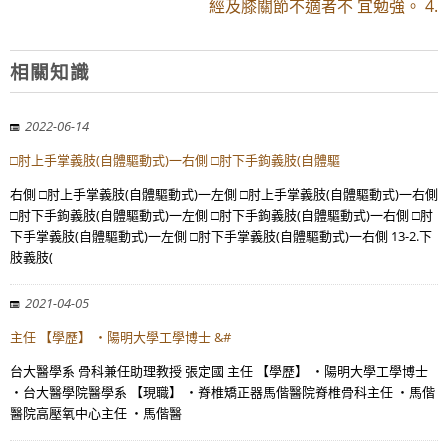
經及膝關節不適者不 宜勉強。 4.
相關知識
2022-06-14
□肘上手掌義肢(自體驅動式)一右側 □肘下手鉤義肢(自體驅
右側 □肘上手掌義肢(自體驅動式)一左側 □肘上手掌義肢(自體驅動式)一右側
□肘下手鉤義肢(自體驅動式)一左側 □肘下手鉤義肢(自體驅動式)一右側 □肘
下手掌義肢(自體驅動式)一左側 □肘下手掌義肢(自體驅動式)一右側 13-2.下
肢義肢(
2021-04-05
主任 【學歷】 ・陽明大學工學博士 &#
台大醫學系 骨科兼任助理教授 張定國 主任 【學歷】 ・陽明大學工學博士
・台大醫學院醫學系 【現職】 ・脊椎矯正器馬偕醫院脊椎骨科主任 ・馬偕
醫院高壓氧中心主任 ・馬偕醫