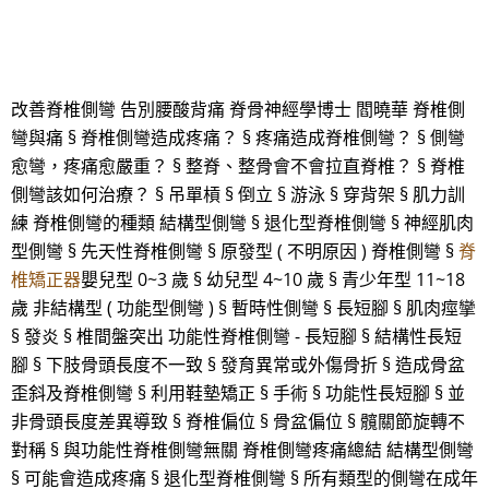
改善脊椎側彎 告別腰酸背痛 脊骨神經學博士 閻曉華 脊椎側
彎與痛 § 脊椎側彎造成疼痛？ § 疼痛造成脊椎側彎？ § 側彎
愈彎，疼痛愈嚴重？ § 整脊、整骨會不會拉直脊椎？ § 脊椎
側彎該如何治療？ § 吊單槓 § 倒立 § 游泳 § 穿背架 § 肌力訓
練 脊椎側彎的種類 結構型側彎 § 退化型脊椎側彎 § 神經肌肉
型側彎 § 先天性脊椎側彎 § 原發型 ( 不明原因 ) 脊椎側彎 §
脊
椎矯正器
嬰兒型 0~3 歲 § 幼兒型 4~10 歲 § 青少年型 11~18
歲 非結構型 ( 功能型側彎 ) § 暫時性側彎 § 長短腳 § 肌肉痙攣
§ 發炎 § 椎間盤突出 功能性脊椎側彎 - 長短腳 § 結構性長短
腳 § 下肢骨頭長度不一致 § 發育異常或外傷骨折 § 造成骨盆
歪斜及脊椎側彎 § 利用鞋墊矯正 § 手術 § 功能性長短腳 § 並
非骨頭長度差異導致 § 脊椎偏位 § 骨盆偏位 § 髖關節旋轉不
對稱 § 與功能性脊椎側彎無關 脊椎側彎疼痛總結 結構型側彎
§ 可能會造成疼痛 § 退化型脊椎側彎 § 所有類型的側彎在成年