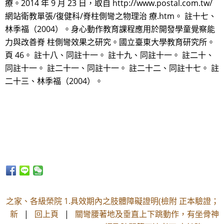
療。2014 年 9 月 23 日，取自 http://www.postal.com.tw/
網站衛教單張/復健科/脊柱側彎之物理治 療.htm。 註十七、
林季福（2004）。身心動作教育課程應用於開發學童覺察能
力與改善脊 柱側彎效果之研究。國立臺東大學教育研究所。
頁 46。 註十八、同註十一。 註十九、同註十一。 註二十、
同註十一。 註二十一、同註十一。 註二十二、同註十七。 註
二十三、林季福（2004）。
之家、各級榮院 1.具效期內之肢體障礙證明(檢附 正本驗證；
新
|
回上頁
|
關彎腰著地及垂直上下跳動作，有坐骨神