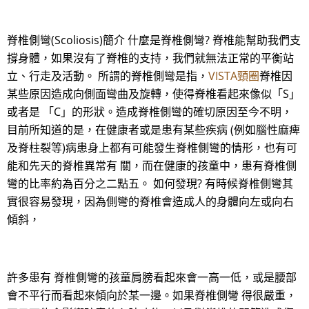
脊椎側彎(Scoliosis)簡介 什麼是脊椎側彎? 脊椎能幫助我們支
撐身體，如果沒有了脊椎的支持，我們就無法正常的平衡站
立、行走及活動。 所謂的脊椎側彎是指，
VISTA頸圈
脊椎因
某些原因造成向側面彎曲及旋轉，使得脊椎看起來像似「S」
或者是 「C」的形狀。造成脊椎側彎的確切原因至今不明，
目前所知道的是，在健康者或是患有某些疾病 (例如腦性麻痺
及脊柱裂等)病患身上都有可能發生脊椎側彎的情形，也有可
能和先天的脊椎異常有 關，而在健康的孩童中，患有脊椎側
彎的比率約為百分之二點五。 如何發現? 有時候脊椎側彎其
實很容易發現，因為側彎的脊椎會造成人的身體向左或向右
傾斜，
許多患有 脊椎側彎的孩童肩膀看起來會一高一低，或是腰部
會不平行而看起來傾向於某一邊。如果脊椎側彎 得很嚴重，