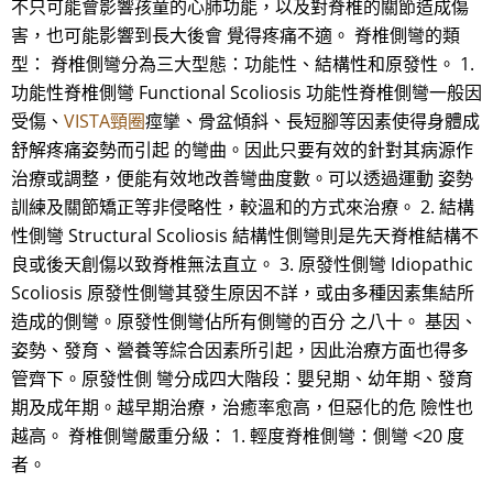
不只可能會影響孩童的心肺功能，以及對脊椎的關節造成傷
害，也可能影響到長大後會 覺得疼痛不適。 脊椎側彎的類
型： 脊椎側彎分為三大型態：功能性、結構性和原發性。 1.
功能性脊椎側彎 Functional Scoliosis 功能性脊椎側彎一般因
受傷、
VISTA頸圈
痙攣、骨盆傾斜、長短腳等因素使得身體成
舒解疼痛姿勢而引起 的彎曲。因此只要有效的針對其病源作
治療或調整，便能有效地改善彎曲度數。可以透過運動 姿勢
訓練及關節矯正等非侵略性，較溫和的方式來治療。 2. 結構
性側彎 Structural Scoliosis 結構性側彎則是先天脊椎結構不
良或後天創傷以致脊椎無法直立。 3. 原發性側彎 Idiopathic
Scoliosis 原發性側彎其發生原因不詳，或由多種因素集結所
造成的側彎。原發性側彎佔所有側彎的百分 之八十。 基因、
姿勢、發育、營養等綜合因素所引起，因此治療方面也得多
管齊下。原發性側 彎分成四大階段：嬰兒期、幼年期、發育
期及成年期。越早期治療，治癒率愈高，但惡化的危 險性也
越高。 脊椎側彎嚴重分級： 1. 輕度脊椎側彎：側彎 <20 度
者。