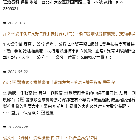
理治療科 謹製 地址：台北市大安區建國南路二段 276 號 電話：(02)
2369021
2022-10-11
斤 2.坐姿平衡 □良好 □雙手扶持尚可維持平衡 □醫療護膝推薦雙手扶持難以
1.人體測量 身高： 公分 體重： 公斤 2.坐姿平衡 □良好 □雙手扶持尚可維持
平衡 □醫療護膝推薦雙手扶持難以維持平衡 3.感覺 □正常 □異常 4.壓瘡部位
□無 □有，大小____公分 ×____公分，位置： 5.輪椅尺寸量測：
2021-05-22
凸出  醫療頸圈推薦彎腰時背部左右不等高 ■嚴重程度 嚴重程
 肩膀一側較高  骨盆一側較高  肩膀與骨盆的中線不相同  肋骨一側
明顯凸出  醫療頸圈推薦彎腰時背部左右不等高 ■嚴重程度 嚴重程度是看
脊椎側彎的角度大小，要由 X 光片上 脊椎的夾角來判定。大致分為輕、
中、重度三個層級：  輕度
2022-06-28
備文件 （資料） 受理機構 備 註 四、鋁合金高背特製