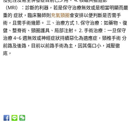
侵犯性及易生併發症目前已少用。 4. 核磁共振造影
（MRI）：診斷的利器，若是保守治療無效或是相當明顯而嚴
重的 症狀，臨床醫師則
充氣頸圈
會安排以便判斷是否需手
術，且需手術幾節。 三、治療方式 1. 保守治療：如藥物、復
健、整脊術、頸圈護具、局部注射。 2. 手術治療：一旦保守
治療 4~6 週無效或神經症狀持續惡化為適應症，頸椎手術 分
前路及後路，目前以前路手術為主，因其傷口小，減壓徹
底，