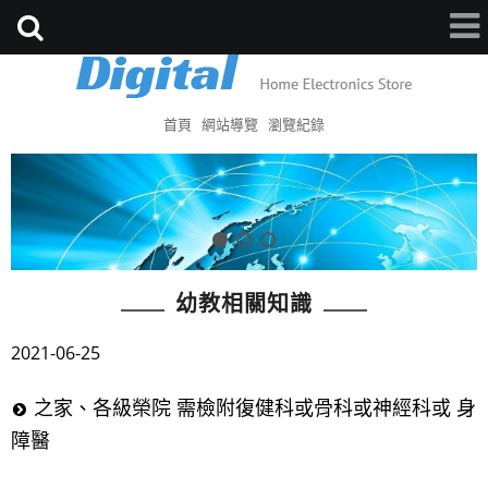
首頁
網站導覽
瀏覽紀錄
幼教相關知識
2021-06-25
之家、各級榮院 需檢附復健科或骨科或神經科或 身
障醫