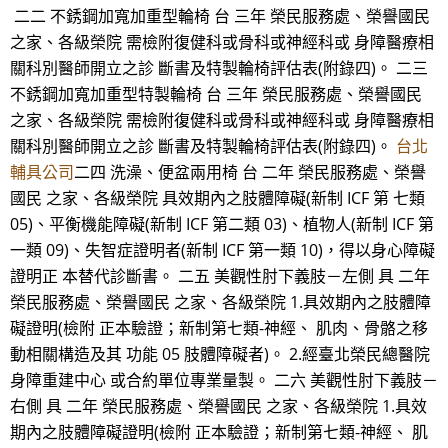
二二 不銹鋼加寬加重型輪椅 台 三年 榮民服務處、榮譽國民
之家、各級榮院 需檢附復健科或骨科或神經科或 身障醫療相
關科別醫師開立之診 斷書及特製輪椅評估表(附錄四)。 二三
不銹鋼加寬加重型特製輪椅 台 三年 榮民服務處、榮譽國民
之家、各級榮院 需檢附復健科或骨科或神經科或 身障醫療相
關科別醫師開立之診 斷書及特製輪椅評估表(附錄四)。
台北
輔具公司
二四 洗澡、便盆兩用椅 台 二年 榮民服務處、榮譽
國民 之家、各級榮院 具效期內之肢體障礙(新制 ICF 第 七類
05)、平衡機能障礙(新制 ICF 第二類 03)、植物人(新制 ICF 第
一類 09)、失智症證明者(新制 ICF 第一類 10)，得以身心障礙
證明正 本替代診斷書。 二五 美觀性肘下義肢－左側 具 二年
榮民服務處、榮譽國民 之家、各級榮院 1.具效期內之肢體障
礙證明(檢附 正本驗證；新制第七類-神經、 肌肉、骨骼之移
動相關構造及其 功能 05 肢體障礙者)。 2.經臺北榮民總醫院
身障重建中心 或合約單位專業量製。 二六 美觀性肘下義肢－
右側 具 二年 榮民服務處、榮譽國民 之家、各級榮院 1.具效
期內之肢體障礙證明(檢附 正本驗證；新制第七類-神經、 肌