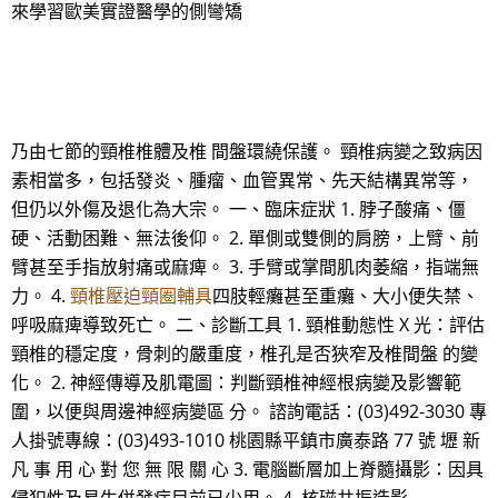
來學習歐美實證醫學的側彎矯
乃由七節的頸椎椎體及椎 間盤環繞保護。 頸椎病變之致病因
素相當多，包括發炎、腫瘤、血管異常、先天結構異常等，
但仍以外傷及退化為大宗。 一、臨床症狀 1. 脖子酸痛、僵
硬、活動困難、無法後仰。 2. 單側或雙側的肩膀，上臂、前
臂甚至手指放射痛或麻痺。 3. 手臂或掌間肌肉萎縮，指端無
力。 4.
頸椎壓迫頸圈輔具
四肢輕癱甚至重癱、大小便失禁、
呼吸麻痺導致死亡。 二、診斷工具 1. 頸椎動態性 X 光：評估
頸椎的穩定度，骨刺的嚴重度，椎孔是否狹窄及椎間盤 的變
化。 2. 神經傳導及肌電圖：判斷頸椎神經根病變及影響範
圍，以便與周邊神經病變區 分。 諮詢電話：(03)492-3030 專
人掛號專線：(03)493-1010 桃園縣平鎮市廣泰路 77 號 壢 新
凡 事 用 心 對 您 無 限 關 心 3. 電腦斷層加上脊髓攝影：因具