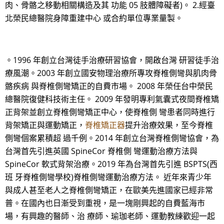
肉、骨骼之移動相關構造及其 功能 05 肢體障礙者)。 2.經臺
北榮民總醫院身障重建中心 或合約單位專業量製。
。1996 年創立台灣徒手治療研習協會，開啟台灣 研習徒手治
療風潮。2003 年創立國安物理治療所專攻脊椎側彎與肌肉骨
骼疾病 與脊椎側彎矯正的自費市場。 2008 年榮任台中榮民
總醫院復健科技術主任。 2009 年發明專利氣囊式夜間脊椎矯
正背架並創立脊椎側彎矯正中心，使脊椎側 彎患者同時進行
背架矯正與運動矯正，
脊椎矯正器
提升治療效果，至今脊椎
側彎個案累積超 過千例。2014 年創立台灣脊椎側彎協會，為
台灣首先引進英國 SpineCor 脊椎側 彎運動治療方法與
SpineCor 軟式背架治療。2019 年為台灣首先引進 BSPTS(西
班 牙脊椎側彎學校)脊椎側彎運動治療方法。 近年來青少年
與成人甚至老人之脊椎側彎矯正，在歐美先進國家已經非常
普。在國內也日漸受到重視，是一塊剛興起的自費藍海市
場，有興趣的醫師、治 療師、瑜珈老師、運動教練歡迎一起