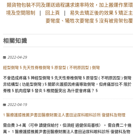
類貨物包裝不同及運送過程講求速率時效，加上搬運作業環
境及空間限制
|
回上頁
|
易失去矯正後的效果 § 矯正主
要彎度、犧牲次要彎度 § 沒有被背架包覆
相關知識
2022-04-29
經型側彎 § 先天性脊椎側彎 § 原發型 ( 不明原因型 ) 側彎
不會造成疼痛 § 神經型側彎 § 先天性脊椎側彎 § 原發型 ( 不明原因型 ) 側彎
非結構型 ( 功能型側彎 ) § 關節炎護膝因疼痛導致側彎，但疼痛部位不 限於
脊椎 § 肌肉痙攣 § 發炎 § 椎間盤突出 為什麼會疼痛？ §
2022-04-19
1 醫療護膝推薦尹書田醫療財團法人書田泌尿科眼科診所 復健科及物理
需自費 3-4 萬（可申 讀健保給付，但須經 過健保局審核）。 需自費二十幾
萬。 1 醫療護膝推薦尹書田醫療財團法人書田泌尿科眼科診所 復健科及物