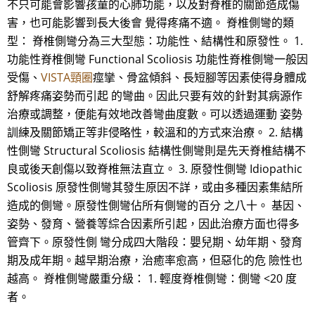
不只可能會影響孩童的心肺功能，以及對脊椎的關節造成傷
害，也可能影響到長大後會 覺得疼痛不適。 脊椎側彎的類
型： 脊椎側彎分為三大型態：功能性、結構性和原發性。 1.
功能性脊椎側彎 Functional Scoliosis 功能性脊椎側彎一般因
受傷、
VISTA頸圈
痙攣、骨盆傾斜、長短腳等因素使得身體成
舒解疼痛姿勢而引起 的彎曲。因此只要有效的針對其病源作
治療或調整，便能有效地改善彎曲度數。可以透過運動 姿勢
訓練及關節矯正等非侵略性，較溫和的方式來治療。 2. 結構
性側彎 Structural Scoliosis 結構性側彎則是先天脊椎結構不
良或後天創傷以致脊椎無法直立。 3. 原發性側彎 Idiopathic
Scoliosis 原發性側彎其發生原因不詳，或由多種因素集結所
造成的側彎。原發性側彎佔所有側彎的百分 之八十。 基因、
姿勢、發育、營養等綜合因素所引起，因此治療方面也得多
管齊下。原發性側 彎分成四大階段：嬰兒期、幼年期、發育
期及成年期。越早期治療，治癒率愈高，但惡化的危 險性也
越高。 脊椎側彎嚴重分級： 1. 輕度脊椎側彎：側彎 <20 度
者。