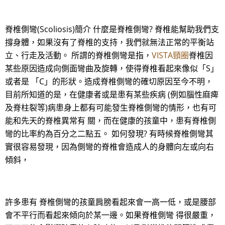
脊椎側彎(Scoliosis)簡介 什麼是脊椎側彎? 脊椎能幫助我們支
撐身體，如果沒有了脊椎的支持，我們就無法正常的平衡站
立、行走及活動。 所謂的脊椎側彎是指，
VISTA頸圈
脊椎因
某些原因造成向側面彎曲及旋轉，使得脊椎看起來像似「S」
或者是 「C」的形狀。造成脊椎側彎的確切原因至今不明，
目前所知道的是，在健康者或是患有某些疾病 (例如腦性麻痺
及脊柱裂等)病患身上都有可能發生脊椎側彎的情形，也有可
能和先天的脊椎異常有 關，而在健康的孩童中，患有脊椎側
彎的比率約為百分之二點五。 如何發現? 有時候脊椎側彎其
實很容易發現，因為側彎的脊椎會造成人的身體向左或向右
傾斜，
許多患有 脊椎側彎的孩童肩膀看起來會一高一低，或是腰部
會不平行而看起來傾向於某一邊。如果脊椎側彎 得很嚴重，