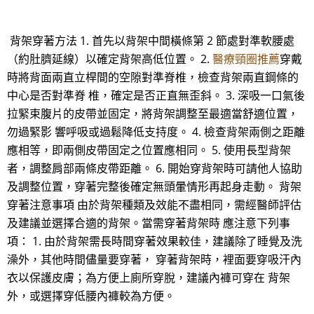
背架穿著方法 1. 首先以背架中間橫條第 2 節處對準軟腰處
（約肚臍延線）以確定背架高低位置。 2.
醫療頸圈推薦
穿戴
時將背面兩直立桿間的空隙對準脊椎，檢查背架兩直鋼條的
中心是否對準脊 椎，確定是否正直無歪斜。 3. 深吸一口氣後
拉緊束腹片的皮帶並固定，將背架調整至最適當舒適位置，
勿過緊影 響呼吸或過鬆降低支持度。 4. 檢查背架兩側之距離
應相等，即兩側皮帶固定之位置應相同。 5. 使用長型背架
者，調整肩部兩條皮帶距離。 6. 開始穿背架時可請他人協助
及調整位置，穿著完整後確定無頭暈情形再起身走動。 背架
穿著注意事項 由於背架種類及效能不盡相同，需經醫師評估
及建議並選擇合適的背架。當需穿著背架時 應注意下列事
項： 1. 由於背架需長時間穿著效果較佳，建議除了睡覺及洗
澡外，其他時間儘量要穿著， 穿著背架時，裡面要穿吸汗內
衣以保護皮膚；為方便上廁所穿脫，建議內褲可穿在 背架
外，或選擇穿低腰內褲較為方便。