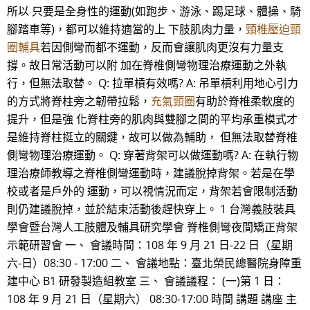
所以 只要是全身性的運動(如跑步、游泳、踢足球、體操、騎
腳踏車等)，都可以維持適當的上 下肢肌肉力量，
頸椎壓迫頸
圈輔具
若因側彎而都不運動，反而會讓肌肉更沒有力量支
撐。故日常活動可以附 加在脊椎側彎物理治療運動之外執
行，但無法取替。 Q: 拉單槓有效嗎? A: 吊單槓利用地心引力
的方式將脊柱旁之韌帶拉鬆，
充氣頸圈
有助於脊椎柔軟度的
提升，但是強 化脊柱旁的肌肉與雙腳之間的平均承重模式才
是維持脊柱挺立的關鍵，故可以做為輔助， 但無法取替脊椎
側彎物理治療運動。 Q: 穿著背架可以做運動嗎? A: 在執行物
理治療師教導之脊椎側彎運動時，建議脫掉背架。若是在學
校或者是戶外的 運動，可以視情況而定，背架若會限制活動
則仍建議脫掉，並於結束活動後趕快穿上。 1 台灣義肢裝具
學會暨台灣人工肢體及輔具研究學會 脊椎側彎夜間矯正背架
示範研習會 一、 會議時間：108 年 9 月 21 日-22 日（星期
六-日）08:30 - 17:00 二、 會議地點：臺北榮民總醫院身障重
建中心 B1 研發製造組教室 三、 會議議程： (一)第 1 日：
108 年 9 月 21 日（星期六） 08:30-17:00 時間 講題 講座 主