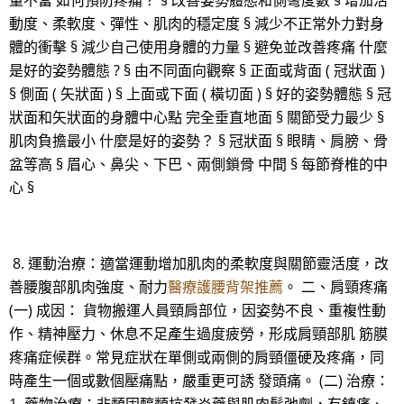
量不當 如何預防疼痛？ § 改善姿勢體態和側彎度數 § 增加活
動度、柔軟度、彈性、肌肉的穩定度 § 減少不正常外力對身
體的衝擊 § 減少自己使用身體的力量 § 避免並改善疼痛 什麼
是好的姿勢體態 ? § 由不同面向觀察 § 正面或背面 ( 冠狀面 )
§ 側面 ( 矢狀面 ) § 上面或下面 ( 橫切面 ) § 好的姿勢體態 § 冠
狀面和矢狀面的身體中心點 完全垂直地面 § 關節受力最少 §
肌肉負擔最小 什麼是好的姿勢？ § 冠狀面 § 眼睛、肩膀、骨
盆等高 § 眉心、鼻尖、下巴、兩側鎖骨 中間 § 每節脊椎的中
心 §
8. 運動治療：適當運動增加肌肉的柔軟度與關節靈活度，改
善腰腹部肌肉強度、耐力
醫療護腰背架推薦
。 二、肩頸疼痛
(一) 成因： 貨物搬運人員頸肩部位，因姿勢不良、重複性動
作、精神壓力、休息不足產生過度疲勞，形成肩頸部肌 筋膜
疼痛症候群。常見症狀在單側或兩側的肩頸僵硬及疼痛，同
時產生一個或數個壓痛點，嚴重更可誘 發頭痛。 (二) 治療：