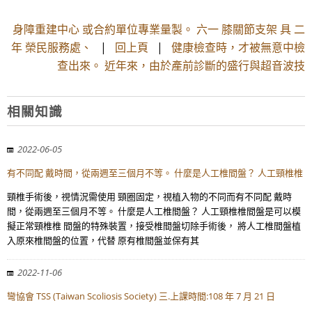
身障重建中心 或合約單位專業量製。 六一 膝關節支架 具 二
年 榮民服務處、
|
回上頁
|
健康檢查時，才被無意中檢
查出來。 近年來，由於產前診斷的盛行與超音波技
相關知識
2022-06-05
有不同配 戴時間，從兩週至三個月不等。 什麼是人工椎間盤？ 人工頸椎椎
頸椎手術後，視情況需使用 頸圈固定，視植入物的不同而有不同配 戴時
間，從兩週至三個月不等。 什麼是人工椎間盤？ 人工頸椎椎間盤是可以模
擬正常頸椎椎 間盤的特殊裝置，接受椎間盤切除手術後， 將人工椎間盤植
入原來椎間盤的位置，代替 原有椎間盤並保有其
2022-11-06
彎協會 TSS (Taiwan Scoliosis Society) 三.上課時間:108 年 7 月 21 日