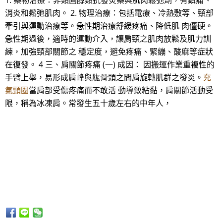
1. 藥物治療：非類固醇類抗發炎藥與肌肉鬆弛劑，有鎮痛、
消炎和鬆弛肌肉。 2. 物理治療：包括電療、冷熱敷等、頸部
牽引與運動治療等。急性期治療舒緩疼痛、降低肌 肉僵硬。
急性期過後，適時的運動介入，讓肩頸之肌肉放鬆及肌力訓
練，加強頸部關節之 穩定度，避免疼痛、緊繃、酸麻等症狀
在復發。 4 三、肩關節疼痛 (一) 成因： 因搬運作業重複性的
手臂上舉，易形成肩峰與肱骨頭之間肩旋轉肌群之發炎。
充
氣頸圈
當肩部受傷疼痛而不敢活 動導致粘黏，肩關節活動受
限，稱為冰凍肩。常發生五十歲左右的中年人，