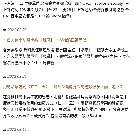
正方法。 二.主辦單位:台灣脊椎側彎協會 TSS (Taiwan Scoliosis Society) 三.
上課時間:108 年 7 月 21 日至 23 日及 28 日 上課地點:台灣脊椎側彎協會 台
中市西屯區安和路 120-9 號(SRAM 隔壁)
2021-02-23
・台大醫學院醫學系 【現職】 ・脊椎矯正器馬偕
台大醫學系 骨科兼任助理教授 張定國 主任 【學歷】 ・陽明大學工學博士
・台大醫學院醫學系 【現職】 ・脊椎矯正器馬偕醫院脊椎骨科主任 ・馬偕
醫院高壓氧中心主任 ・馬偕醫
2022-08-25
用的治療方式（註二十五）。關節炎護膝背架的種類很多，而且還不斷
在脊椎側彎中度症狀的患者，則醫師會建議利用背架治療。因此背架是中
度病患最常被使用的治療方式（註二十五）。關節炎護膝背架的種類很
多，而且還不斷的有 新的發明。由於矯正所根據的學理不同，可分為硬式
背架及軟式背架。硬式背架 包括最有名的波士頓（Boston）
2022-08-15