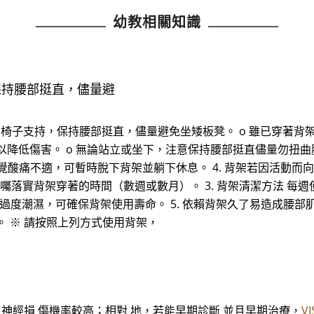
幼教相關知識
保持腰部挺直，儘量避
靠背的椅子支持，保持腰部挺直，儘量避免坐矮板凳。 o 雖已穿著
降低傷害。 o 無論站立或坐下，注意保持腰部挺直儘量勿扭曲
 若覺酸痛不適，可暫時脫下背架並躺下休息。 4. 背架若因活動
醫師醫囑落實背架穿著的時間（數週或數月）。 3. 背架清潔方法
避免過度潮濕，可確保背架使用壽命。 5. 依賴背架久了易造成
。 ※ 請按照上列方式使用背架，
神經損 傷機率較高；相對 地，若能早期診斷 並且早期治療，
V