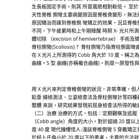
生長板固定手術，則其 所冒風險相對較低。 至
天性脊椎 側彎主要病變原因是脊椎骨變形，無法
原因矯治而達到脊椎側 彎矯正的效果，況且脊椎側
不同，下午疲累時和上午剛睡醒 時照 X- 光片
體切除 （excision of hemivertebrae） 
脊柱側彎(Scoliosis)？ 脊柱側彎乃指脊柱側面彎曲
在 X 光片上所測得的 Cobb 角大於 10 度，
曲線。S 型 曲線(亦稱複合曲線)，則是一原發性與
用 X 光片來判定脊椎側彎的狀況，非常準確，
鉛垂 線檢測法、立姿檢查法及脊柱側彎計等四種
整體 來說，研究結果發現前屈身檢查法所得的敏
（二）治療 治療的方式，包括：定期觀察及追蹤
（Cobb angle）角度的大小。對於超過 20
度 40 度 現代鐘樓怪人-淺談脊椎側彎 5 穿
於柯卜氏角小於 20 度以下的患者，主要的方法就