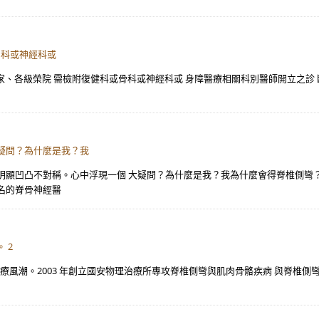
骨科或神經科或
之家、各級榮院 需檢附復健科或骨科或神經科或 身障醫療相關科別醫師開立之診 
疑問？為什麼是我？我
顯凹凸不對稱。心中浮現一個 大疑問？為什麼是我？我為什麼會得脊椎側彎？V
名的脊骨神經醫
 2
治療風潮。2003 年創立國安物理治療所專攻脊椎側彎與肌肉骨骼疾病 與脊椎側彎