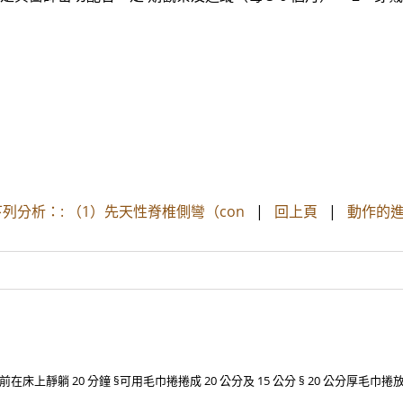
分析：: （1）先天性脊椎側彎（con
|
回上頁
|
動作的進
上靜躺 20 分鐘 §可用毛巾捲捲成 20 公分及 15 公分 § 20 公分厚毛巾捲