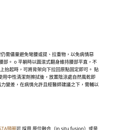
背架仍需儘量避免彎腰或提、拉重物，以免病情惡
腰部。 o 平躺時以圓滾式翻身維持腰部平直，不
而向上抬起時，可將背架向下拉回原點固定即可。 貼
 每週使用中性清潔劑擦拭後，放置陰涼處自然風乾即
腰部肌力變差，在病情允許且經醫師建議之下，需輔以
ISTA頸圈
可 採用 原位融合（in situ fusion）或是