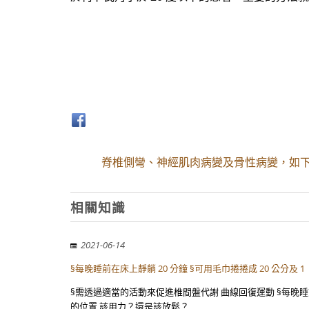
脊椎側彎、神經肌肉病變及骨性病變，如下列
相關知識
2021-06-14
§每晚睡前在床上靜躺 20 分鐘 §可用毛巾捲捲成 20 公分及 1
§需透過適當的活動來促進椎間盤代謝 曲線回復運動 §每晚睡前在床
的位置 該用力？還是該放鬆？