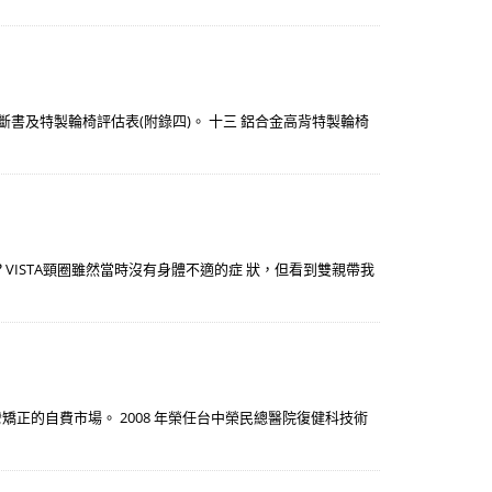
斷書及特製輪椅評估表(附錄四)。 十三 鋁合金高背特製輪椅
ISTA頸圈雖然當時沒有身體不適的症 狀，但看到雙親帶我
矯正的自費市場。 2008 年榮任台中榮民總醫院復健科技術