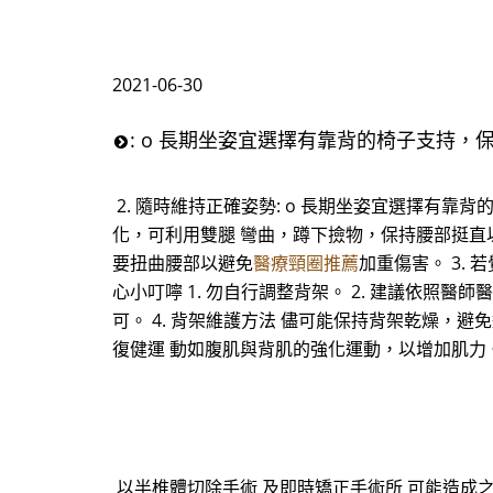
2021-06-30
: o 長期坐姿宜選擇有靠背的椅子支持，
2. 隨時維持正確姿勢: o 長期坐姿宜選擇有
化，可利用雙腿 彎曲，蹲下撿物，保持腰部挺直以
要扭曲腰部以避免
醫療頸圈推薦
加重傷害。 3.
心小叮嚀 1. 勿自行調整背架。 2. 建議依照
可。 4. 背架維護方法 儘可能保持背架乾燥，
復健運 動如腹肌與背肌的強化運動，以增加肌力
以半椎體切除手術 及即時矯正手術所 可能造成之