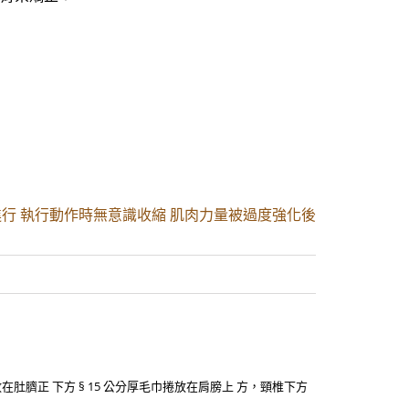
行 執行動作時無意識收縮 肌肉力量被過度強化後
放在肚臍正 下方 § 15 公分厚毛巾捲放在肩膀上 方，頸椎下方