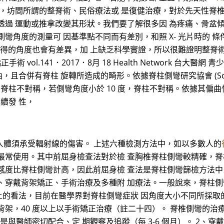
於，坊間所謂的整脊術、民俗療法或 是復健治療，對於先天性脊
透過 運動或推拿改變其形狀。我們要了解很多因 為疼痛、骨盆
彎角度的測量可 因基準點不同而有差別，和照 X- 光片時的 
所測得的角度也會有差異，加 上缺乏科學實證，所以很難證明整脊術
手術及矯正手術 vol.141．2017．8月 18 Health Network 
，且合併有脊柱 旋轉所造成的畸形。依據脊柱側彎研究協會 (Scoliosi
稱之為脊柱不對稱，若側彎角度小於 10 度，脊柱不對稱。依據其偏曲
續發 性，
但人體須承受輻射線的傷害。 上述六種檢測方法中，如以多數人的
最常使用。其中前屈身檢查法對於檢 查胸椎脊柱側彎較精確，
感度比脊柱側彎計高，因此前屈身檢 查法是脊柱側彎篩檢方法
、穿戴背架矯正、手術治療及多種附 加療法。一般說來，脊柱
 度以上的看法，目前在醫學界對脊柱側彎症狀 因角度大小不同所採取
戴矯正背架，40 度以上以手術矯正治療（註二十四）。 脊椎側彎的
是與醫師密切配合、定 期觀察及追蹤（每 3-6 個月）。 2、穿