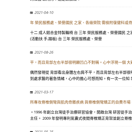
2021-04-10
年 榮民服務處、榮譽國民 之家、各級榮院 需檢附復健科或
十二 成人鋁合金特製輪椅 台 三年 榮民服務處、榮譽國民 
(活動扶 手,踏板) 台 三年 榮民服務處、榮譽
2021-08-26
平，而且背部左右半部很明顯凹凸不對稱。心中浮現一個 大
偶然發現從 背部看出身體左右肩不平，而且背部左右半部很明
到處求醫的著急情緒，心中的擔心可想而知。有一次一位知 
2021-03-17
所專攻脊椎側彎與肌肉骨骼疾病 與脊椎側彎矯正的自費市場。
。1996 年創立台灣徒手治療研習協會，開啟台灣 研習徒手
主任。 2009 年發明專利氣囊式夜間脊椎矯正背架並創立脊椎
2021-05-25