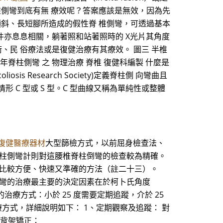
椎側彎到底有無 療效呢？答案應該是無效，因為先
傾斜、長短腳所造成的假性脊 椎側彎，可透過基本
條件亦息息相關，躺著照和站著照時的 X光片其角度
、民 俗療法或是復健治療有其療效。 圖三 半椎
台大醫網 青少年脊柱側彎 之 物理治療 脊椎 復健科編製 什麼是
s Research Society)定義脊柱側 向彎曲且
情形 C 型或 S 型。C 型曲線又稱為單純性或整體
復健醫療器材
大型篩檢方式，以前屈身檢查法、
脊柱側彎計則對這腰椎脊柱倒彎的檢查較為精確。
中比較方便、快速又準確的方法（註二十三）。
側彎的治療最主要的決定因素在於柯卜氏角度
的治療方式：小於 25 度需要定期追蹤，介於 25
治療方式，詳細說明如下： 1、定期觀察及追蹤： 對
戴背架矯正：