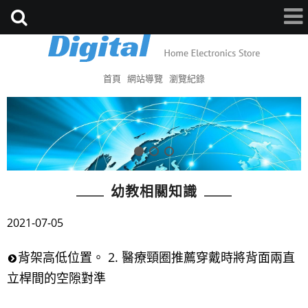
首頁
網站導覽
瀏覽紀錄
幼教相關知識
2021-07-05
背架高低位置。 2. 醫療頸圈推薦穿戴時將背面兩直
立桿間的空隙對準