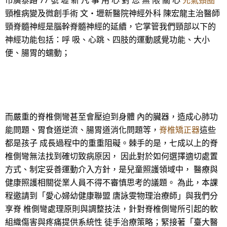
市廣泰路 77 號 壢 新 凡 事 用 心 對 您 無 限 關 心
充氣頸圈
頸椎病變及微創手術 文‧壢新醫院神經外科 陳宏龍主治醫師
頸脊髓神經是腦幹脊髓神經的延續，它掌管我們頸部以下的
神經功能包括：呼 吸、心跳、四肢的運動感覺功能、大小
便、腸胃的蠕動；
而嚴重的脊椎側彎甚至會壓迫到身體 內的臟器，造成心肺功
能問題、胃食道逆流、腸胃道消化問題等，
脊椎矯正器
這些
都是孩子 成長過程中的重重阻礙。棘手的是，七成以上的脊
椎側彎無法找到確切致病原因， 因此對於如何選擇適切處置
方式、制定妥善運動介入方針，是兒童照護領域中， 醫療與
健康照護相關從業人員不得不審慎思考的議題。 為此，本課
程邀請到「愛心婦幼健康聯盟 唐詠雯物理治療師」與我們分
享脊 椎側彎處理原則與調整技法，針對脊椎側彎所引起的軟
組織傷害與疼痛提供系統性 徒手治療策略；緊接著「臺大醫