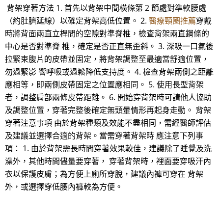
背架穿著方法 1. 首先以背架中間橫條第 2 節處對準軟腰處
（約肚臍延線）以確定背架高低位置。 2.
醫療頸圈推薦
穿戴
時將背面兩直立桿間的空隙對準脊椎，檢查背架兩直鋼條的
中心是否對準脊 椎，確定是否正直無歪斜。 3. 深吸一口氣後
拉緊束腹片的皮帶並固定，將背架調整至最適當舒適位置，
勿過緊影 響呼吸或過鬆降低支持度。 4. 檢查背架兩側之距離
應相等，即兩側皮帶固定之位置應相同。 5. 使用長型背架
者，調整肩部兩條皮帶距離。 6. 開始穿背架時可請他人協助
及調整位置，穿著完整後確定無頭暈情形再起身走動。 背架
穿著注意事項 由於背架種類及效能不盡相同，需經醫師評估
及建議並選擇合適的背架。當需穿著背架時 應注意下列事
項： 1. 由於背架需長時間穿著效果較佳，建議除了睡覺及洗
澡外，其他時間儘量要穿著， 穿著背架時，裡面要穿吸汗內
衣以保護皮膚；為方便上廁所穿脫，建議內褲可穿在 背架
外，或選擇穿低腰內褲較為方便。