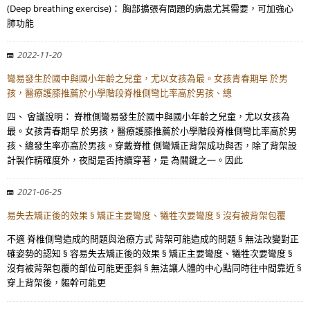
(Deep breathing exercise)： 胸部擴張有問題的病患尤其需要，可加強心
肺功能
2022-11-20
彎易發生於國中與國小年齡之兒童，尤以女孩為最。女孩青春期早 於男
孩，醫療護膝推薦於小學階段脊椎側彎比率高於男孩、總
四、 會議說明： 脊椎側彎易發生於國中與國小年齡之兒童，尤以女孩為
最。女孩青春期早 於男孩，醫療護膝推薦於小學階段脊椎側彎比率高於男
孩、總發生率亦高於男孩。穿戴脊椎 側彎矯正背架成功與否，除了背架設
計製作精確度外，夜間是否持續穿著，是 為關鍵之一。因此
2021-06-25
易失去矯正後的效果 § 矯正主要彎度、犧牲次要彎度 § 沒有被背架包覆
不適 脊椎側彎造成的問題與治療方式 背架可能造成的問題 § 無法改變對正
確姿勢的認知 § 容易失去矯正後的效果 § 矯正主要彎度、犧牲次要彎度 §
沒有被背架包覆的部位可能更歪斜 § 無法讓人體的中心點同時往中間靠近 §
穿上背架後，軀幹可能更