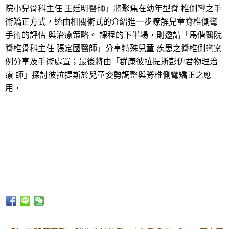
院小兒骨科主任 王廷明醫師」將聚焦在幼年型脊 椎側彎之手
術矯正方式，透由相關術式的介紹進一步瞭解兒童脊椎側彎
手術的評估 與治療策略。 課程的下半場，則邀請「馬偕醫院
脊椎骨科主任 張定國醫師」分享特殊兒童 疾患之脊椎側彎案
例分享及手術處置；最後將由「群康彼拉提斯彭伊君物理治
療 師」探討彼拉提斯於兒童姿勢調整與脊椎側彎矯正之應
用，