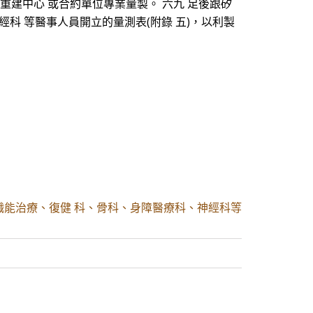
身障重建中心 或合約單位專業量製。 六九 足後跟矽
經科 等醫事人員開立的量測表(附錄 五)，以利製
職能治療、復健 科、骨科、身障醫療科、神經科等