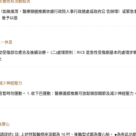
影響而有活動取消
天災（如颱風等，醫療頸圈推薦依據行政院人事行政總處或政府公 告辦理）或緊急
）後予以退
t－休息
傷部位癒合及後續治療。 (二)處理原則：RICE 是急性受傷期基本的處理步驟
止
及減少神經壓力
暫時勿運動。 1. 收下巴運動：醫療護膝推薦可放鬆頸部關節及減少神經壓力
都為實心
 □其他(請詳述): 註: 上述特製輪椅座深都為 16 吋、後輪型式都為實心胎。 ●為有