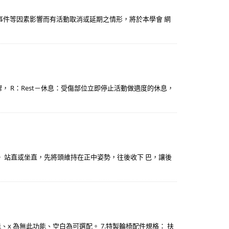
事件等因素影響而有活動取消或延期之情形，將於本學會 網
， R：Rest－休息：受傷部位立即停止活動做適度的休息，
。 站直或坐直，先將頭維持在正中姿勢，往後收下 巴，讓後
此功能、x 為無此功能、空白為可選配。 7.特製輪椅配件規格： 扶