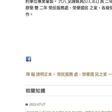
約單位專業量製。 六八 足踝裝具(U.C.B.L)
膠墊 雙 二年 榮民服務處、榮譽國民 之家、各
作。
障 礙 證明正本。 榮民服務 處、榮譽國 民之家 
相關知識
2022-07-27