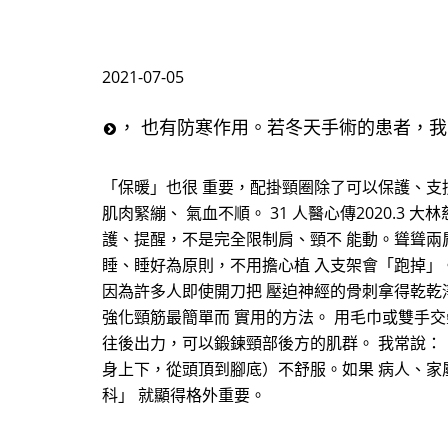
2021-07-05
， 也有防寒作用。若冬天手術的患者，我
「保暖」也很 重要，配掛頸圈除了可以保護、支
肌肉緊繃、 氣血不順。 31 人醫心傳2020.
護、提醒，不是完全限制肩、頸不 能動。聳聳兩
睡、睡好為原則，不用擔心植 入支架會「跑掉」
因為許多人即使開刀把 壓迫神經的骨刺拿得乾乾
強化頸筋最簡單而 實用的方法。 用毛巾或雙手
往後出力，可以鍛鍊頸部後方的肌群。 我常說：
身上下，從頭頂到腳底）不舒服。如果 病人、家
科」 就顯得格外重要。