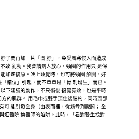
和脖子間再加一片「圍 脖」，免受風寒侵入而造成
圈就不敢 亂動。我會請病人放心，頸圈的作用只 是保
 能加速復原。晚上睡覺時，也可將頸圈 解開，好
是「錯位」引起，而不單單是「骨 刺增生」而已。
。以下建議的動作，不只術後 復健有效，也是平時
前方的肌群。 用毛巾或雙手頂住後腦杓，同時頭部
有可 能引發全身（由表而裡，從筋骨到臟腑； 全
與逛醫院 換醫師的陷阱。此時，「看對醫生找對