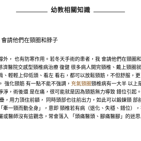
幼教相關知識
 會請他們在頸圈和脖子
撐外， 也有防寒作用。若冬天手術的患者，我 會請他們在頸圈
3 大林慈濟醫院交感型頸椎病治療 復健 很多病人開完頸椎、戴上頸
肩、輕輕上仰低頭、看左 看右，都可以放鬆頸筋，不但舒服，更
。 強化頸筋 有一點不能不強調，
充氣頸圈
頸椎病有一大半 以上
淨淨，術後還 是在痛，很可能就是因為頸筋無力導致 錯位引起
交疊，用力頂住前額， 同時頭部也往前出力，如此可以鍛鍊頸 部
「牽一頸而動全身」，意即 頸椎若有病（退化、失穩、錯位），
屬或醫師沒有這觀念，常會落入 「頭痛醫頭、腳痛醫腳」的迷思