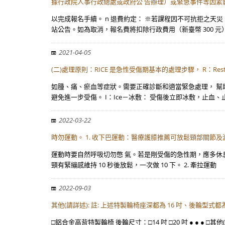
據行政院人事行政總處或政府公 告辦理）或緊急事件等因素
以完成報名手續。 n 退費約定： ※若課程因不可抗拒之
站公告。如為取消，報名費將扣除行政費用（新臺幣 300 元
2021-04-05
(二)處理原則：RICE 是急性受傷期基本的處理步驟， R：Res
如腫、痛、瘀血等症狀。需要正確診斷和適當緊急處理， 幫助受
避免進一步受傷。 I：Ice－冰敷： 受傷後立即冰敷，止血、
2022-03-22
時勿運動。 1. 收下巴運動：醫療護膝推薦可放鬆頸部關節
運動時要自然呼吸切勿憋 氣。若是剛受傷的急性期，應多休息
頸有緊繃感維持 10 秒後放鬆，一次做 10 下。 2. 牽拉運動
2022-09-03
其他(請詳述): 註: 上述特製輪椅座深都為 16 吋、後輪型式
□鋁合金高背特製輪椅 後輪尺寸：□14 吋 □20 吋 ● ● ●