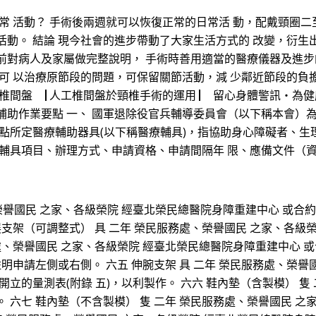
常 活動？ 手術後兩週就可以恢復正常的日常活 動，配戴頸圈二
活動。 結論 現今社會的進步帶動了大家生活方式的 改變，衍生
前對病人及家屬做完整說明， 手術時善用適當的醫療儀器及進步
僅可 以治療原節段的問題，可保留關節活動，減 少鄰近節段的負
間盤 ▕ 人工椎間盤於頸椎手術的運用 ▏ 留心身體警訊‧為健康加分
補助作業要點 一、 國軍退除役官兵輔導委員會（以下稱本會）
要點所定醫療輔助器具(以下稱醫療輔具)，指協助身心障礙者、生
療輔具項目、辦理方式、申請資格、申請間隔年 限、應備文件（
、榮譽國民 之家、各級榮院 經臺北榮民總醫院身障重建中心 或合約
展支架（可調整式） 具 二年 榮民服務處、榮譽國民 之家、各級
處、榮譽國民 之家、各級榮院 經臺北榮民總醫院身障重建中心 或
註明申請左側或右側。 六五 伸腕支架 具 二年 榮民服務處、榮
立的量測表(附錄 五)，以利製作。 六六 鞋內墊（含製模） 隻
 六七 鞋內墊（不含製模） 隻 二年 榮民服務處、榮譽國民 之