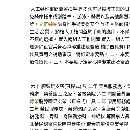
人工頸椎椎間盤置換手術 多久可以恢復正常的日
免騎摩托車或腳踏車、 游泳、騎馬以及其他劇烈
步，
充氣頸圈
讓脊椎手術變得安全 許多。醫師術
生活 品質。 頸椎人工椎間盤於手術的應用，不
不錯的選擇。 置入兩組人工椎間盤 置入一組人工椎
理退除役官兵身心障礙重建及醫療 輔助器具費用
裝具費用之補助事項，特訂定本要點。 二、 本
療性器具。 三、 本要點所定身心障礙重建及醫
六十 膝踝足支架(直桿式) 具 二年 榮民服務處
務處、榮譽國民 之家、各級榮院 六二 髖關節外
背架
髖膝踝足支架（直桿式） 具 二年 榮民服務
二年 榮民服務處、榮譽國民 之家、各級榮院 請
復健 科、骨科、身障醫療科、神經科 等醫事人員開
北榮民總醫院身障重建中心 或合約單位專業量製。