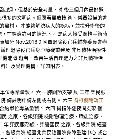
至四週，但基於安全考量， 術後三個月內最好避
出很多的文明病。但隨著醫療技 術、儀器設備的進
的醫材， 才能夠解決病人的疾病，並提升術後的
擔，在經濟許可的情況下， 是病人接受頸椎手術時
 Nov.2018 9 國軍退除役官兵輔導委員會辦
為辦理退除役官兵身心障礙重建及 非具積極治療性
理機能障 礙者，改善生活自理能力之非具積極治
資料）及受理機構，詳如附表。
單位專業量製。 六一 膝關節支架 具 二年 榮民服
榮院 請註明申請左側或右側。 六三
脊椎側彎矯正
合約單位專業量製。 六四 拇指外翻夜間支架 個
譽國民 之家、各級榮院 檢附物理治療、職能治療、
 二年 榮民服務處、榮譽國民 之家、各級榮院 經臺
家、各級榮院 經臺北榮民總醫院身障重建中心 或合