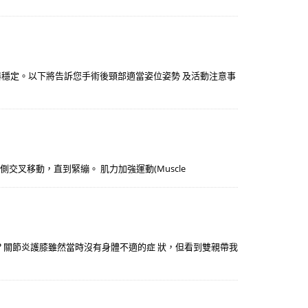
器穩定。以下將告訴您手術後頸部適當姿位姿勢 及活動注意事
 伸直向對側交叉移動，直到緊繃。 肌力加強運動(Muscle
？關節炎護膝雖然當時沒有身體不適的症 狀，但看到雙親帶我