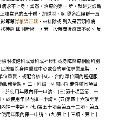
椎病永不上身。當然，治療的第一 步，就是要診斷
是上肢常見的五十肩、網球肘、腕 隧道症候群一直
造影等等
脊椎矯正器
，來排除或 列入是否頸椎病
狀神經 節阻斷術」，若一段時間後療效不彰、 反
，需檢附復健科或骨科或神經科或身障醫療相關科別
北榮民總醫院身障重建中心或合約單位專業量製」，
單位量製，或配合該中心、合約 單位國內巡迴服
動服務量製。 三、附錄一列屬同功能性輔具項目
，於使用年限內擇一申請。 (三)第十項至第二十
，於使用年限內擇一申請。 (五)第四十六項至第
內擇一申請。 (七)第五十項至第五十二項、第五
使用年限內擇一申請。 (九)第七十三項、第七十