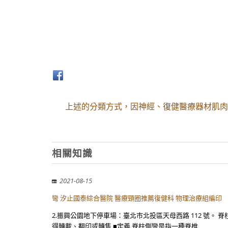
上述的分類方式，因神經、復健醫療器材肌肉
相關知識
2021-08-15
彎 汐止國泰綜合醫院 醫療頸圈推薦復健科 物理治療組編印
2.振興公園地下停車場：臺北市北投區天母西路 112 號。
得轉載、翻印或轉售 ■定義 脊柱側彎是指一種脊椎