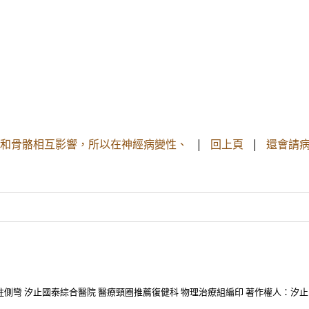
和骨骼相互影響，所以在神經病變性、
|
回上頁
|
還會請病
 脊柱側彎 汐止國泰綜合醫院 醫療頸圈推薦復健科 物理治療組編印 著作權人：