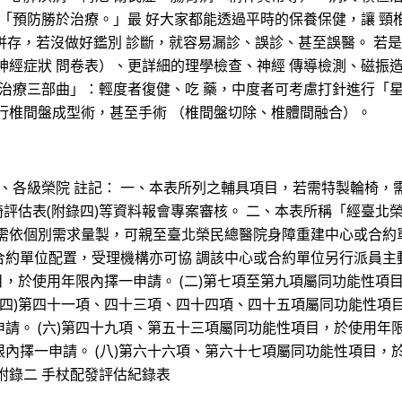
：「預防勝於治療。」最 好大家都能透過平時的保養保健，讓 頸
併存，若沒做好鑑別 診斷，就容易漏診、誤診、甚至誤醫。 若
神經症狀 問卷表）、更詳細的理學檢查、神經 傳導檢測、磁振
「治療三部曲」：輕度者復健、吃 藥，中度者可考慮打針進行「星
行椎間盤成型術，甚至手術 （椎間盤切除、椎體間融合）。
之家、各級榮院 註記： 一、本表所列之輔具項目，若需特製輪椅
輪椅評估表(附錄四)等資料報會專案審核。 二、本表所稱「經臺
 需依個別需求量製，可親至臺北榮民總醫院身障重建中心或合約
約單位配置，受理機構亦可協 調該中心或合約單位另行派員主
目，於使用年限內擇一申請。 (二)第七項至第九項屬同功能性項目
(四)第四十一項、四十三項、四十四項、四十五項屬同功能性項目
請。 (六)第四十九項、第五十三項屬同功能性項目，於使用年限
內擇一申請。 (八)第六十六項、第六十七項屬同功能性項目，於
附錄二 手杖配發評估紀錄表