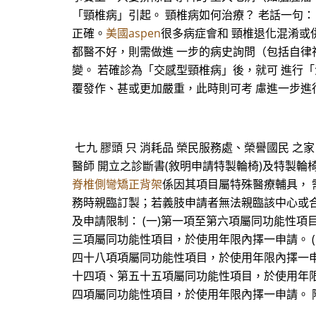
「頸椎病」引起。 頸椎病如何治療？ 老話一句
正確。
美國aspen
很多病症會和 頸椎退化混淆或
都醫不好，則需做進 一步的病史詢問（包括自律
變。 若確診為「交感型頸椎病」後，就可 進行
覆發作、甚或更加嚴重，此時則可考 慮進一步進
七九 膠頭 只 消耗品 榮民服務處、榮譽國民 
醫師 開立之診斷書(敘明申請特製輪椅)及特製
脊椎側彎矯正背架
係因其項目屬特殊醫療輔具，
務時親臨訂製；若義肢申請者無法親臨該中心或合
及申請限制： (一)第一項至第六項屬同功能性項
三項屬同功能性項目，於使用年限內擇一申請。 
四十八項項屬同功能性項目，於使用年限內擇一申
十四項、第五十五項屬同功能性項目，於使用年限
四項屬同功能性項目，於使用年限內擇一申請。 