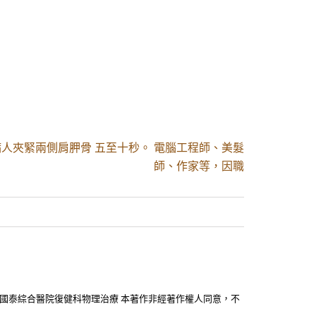
人夾緊兩側肩胛骨 五至十秒。 電腦工程師、美髮
師、作家等，因職
汐止國泰綜合醫院復健科物理治療 本著作非經著作權人同意，不