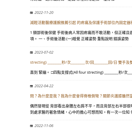
2022-11-20
減輕活動醫療護腕推薦引起 的疼痛及保護手術部位內固定器
1 頸部術後保健 手術後病人常因疼痛而不敢活動，但正確
項。 一、手術後活動 (一)睡覺 正確姿勢 重點說明 錯誤姿勢
2023-07-02
strecting) ________秒/次________次/回________回/日 
直到 緊繃。 □四點支撐式(All four strecting) ____
2022-04-22
問？為什麼是我？我為什麼會得脊椎側彎？關節炎護膝雖然
偶然發現從 背部看出身體左右肩不平，而且背部左右半部很
到處求醫的著急情緒，心中的擔心可想而知。有一次一位知 
2022-11-06