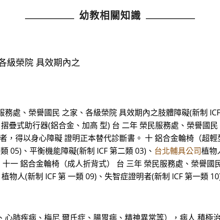
幼教相關知識
、各級榮院 具效期內之
處、榮譽國民 之家、各級榮院 具效期內之肢體障礙(新制 ICF 第 七
疊式助行器(鋁合金、加高 型) 台 二年 榮民服務處、榮譽國民 
03)證明者，得以身心障礙 證明正本替代診斷書。 十 鋁合金輪椅（超
 05)、平衡機能障礙(新制 ICF 第二類 03)、
台北輔具公司
植物人
 十一 鋁合金輪椅（成人折背式） 台 三年 榮民服務處、榮譽國民 
)、植物人(新制 ICF 第 一類 09)、失智症證明者(新制 ICF 第
、心肺疾病、梅尼 爾氏症、腸胃病、精神異常等），病人 積極