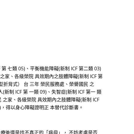
類 05)、平衡機能障礙(新制 ICF 第二類 03)
之家、各級榮院 具效期內之肢體障礙(新制 ICF 第
輕型折背式） 台 三年 榮民服務處、榮譽國民 之
(新制 ICF 第 一類 09)、失智症(新制 ICF 第一 類
之家、各級榮院 具效期內之肢體障礙(新制 ICF
一類 10)，得以身心障礙證明正 本替代診斷書。
治療後還是找不真正的「病母」， 不妨考慮是否