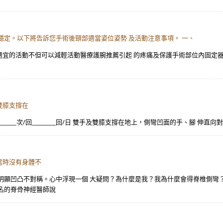
穩定。以下將告訴您手術後頸部適當姿位姿勢 及活動注意事項。 一、
且適宜的活動不但可以減輕活動醫療護腕推薦引起 的疼痛及保護手術部位內固定
雙手及雙膝支撐在
____秒/次________次/回________回/日 雙手及雙膝支撐在地上，側彎凹面的手、腳
當時沒有身體不
明顯凹凸不對稱。心中浮現一個 大疑問？為什麼是我？我為什麼會得脊椎側彎
名的脊骨神經醫師說