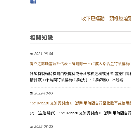
收下巴運動：頸椎壓迫
相關知識
2021-08-06
開立之診斷書及評估表。詳附錄一。) □成人鋁合金特製輪椅(
各項特製輪椅檢附由復健科或骨科或神經科或身障 醫療相關科
撥腳靠) □不銹鋼特製輪椅(活動扶手、活動踏板) □不銹鋼
2022-10-03
15:10-15:20 交流與討論 B（請利用時間自行至化妝室或使
(2) （主治醫師） 15:10-15:20 交流與討論 B（請利用時間自
2022-03-25