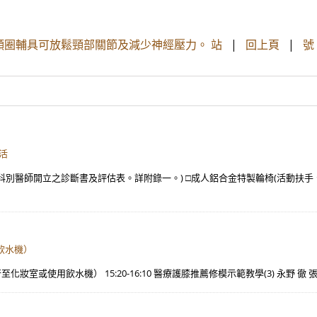
頸圈輔具可放鬆頸部關節及減少神經壓力。 站
|
回上頁
|
號
活
別醫師開立之診斷書及評估表。詳附錄一。) □成人鋁合金特製輪椅(活動扶手、
用飲水機）
行至化妝室或使用飲水機） 15:20-16:10 醫療護膝推薦修模示範教學(3) 永野 徹 張誌