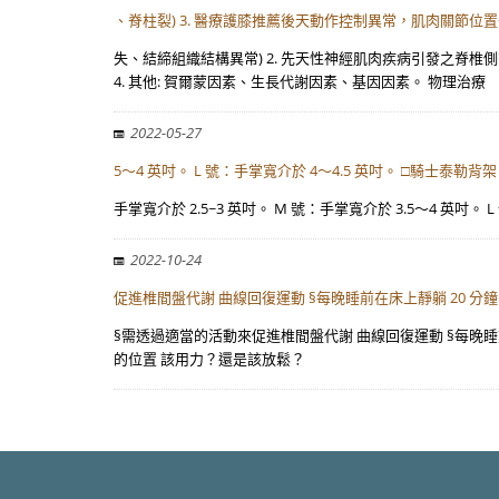
、脊柱裂) 3. 醫療護膝推薦後天動作控制異常，肌肉關節位
失、結締組織結構異常) 2. 先天性神經肌肉疾病引發之脊
4. 其他: 賀爾蒙因素、生長代謝因素、基因因素。 物理治療
2022-05-27
5～4 英吋。 L 號：手掌寬介於 4～4.5 英吋。 □騎士泰勒背架
手掌寬介於 2.5~3 英吋。 M 號：手掌寬介於 3.5～4 英吋。 L 
2022-10-24
促進椎間盤代謝 曲線回復運動 §每晚睡前在床上靜躺 20 分鐘 
§需透過適當的活動來促進椎間盤代謝 曲線回復運動 §每晚睡前在床
的位置 該用力？還是該放鬆？