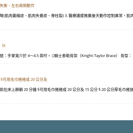
置失衡、左右兩側動作
椎側彎(肌肉萎縮症、肌肉失養症、脊柱裂) 3. 醫療護膝推薦後天動作控制異常
（K
號：手掌寬介於 4～4.5 英吋。 □騎士泰勒背架（Knight-Taylor Brace） 背型：（
§可用毛巾捲捲成 20 公分及
上靜躺 20 分鐘 §可用毛巾捲捲成 20 公分及 15 公分 § 20 公分厚毛巾捲