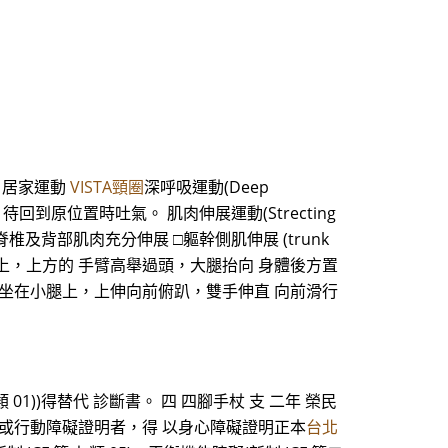
 居家運動
VISTA頸圈
深呼吸運動(Deep
待回到原位置時吐氣。 肌肉伸展運動(Strecting
展，讓脊椎及背部肌肉充分伸展 □軀幹側肌伸展 (trunk
在側彎的击面上，上方的 手臂高舉過頭，大腿抬向 身體後方置
____回/日 先跪坐在小腿上，上伸向前俯趴，雙手伸直 向前滑行
1))得替代 診斷書。 四 四腳手杖 支 二年 榮民
 03)或行動障礙證明者，得 以身心障礙證明正本
台北