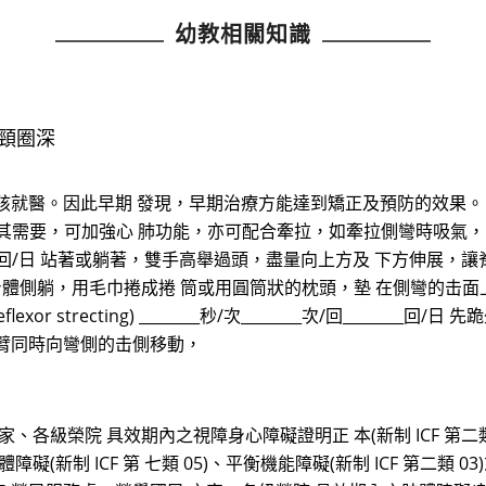
幼教相關知識
A頸圈深
孩就醫。因此早期 發現，早期治療方能達到矯正及預防的效果。
題的病患尤其需要，可加強心 肺功能，亦可配合牽拉，如牽拉側彎時吸氣， 
_次/回________回/日 站著或躺著，雙手高舉過頭，盡量向上方及 下方伸
分/回_______回/日 身體側躺，用毛巾捲成捲 筒或用圓筒狀的枕頭，墊 
xor strecting) ________秒/次________次/回____
臂同時向彎側的击側移動，
、各級榮院 具效期內之視障身心障礙證明正 本(新制 ICF 第二類 0
(新制 ICF 第 七類 05)、平衡機能障礙(新制 ICF 第二類