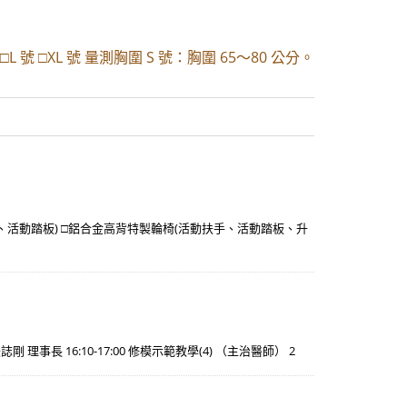
 □L 號 □XL 號 量測胸圍 S 號：胸圍 65～80 公分。
活動踏板) □鋁合金高背特製輪椅(活動扶手、活動踏板、升
剛 理事長 16:10-17:00 修模示範教學(4) （主治醫師） 2