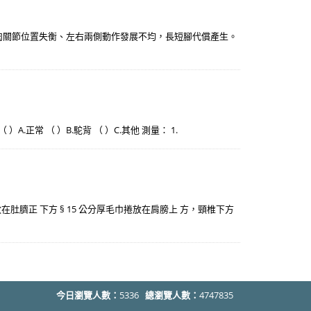
，肌肉關節位置失衡、左右兩側動作發展不均，長短腳代償產生。
 ）A.正常 （ ）B.駝背 （ ）C.其他 測量： 1.
放在肚臍正 下方 § 15 公分厚毛巾捲放在肩膀上 方，頸椎下方
今日瀏覽人數：
5336
總瀏覽人數：
4747835