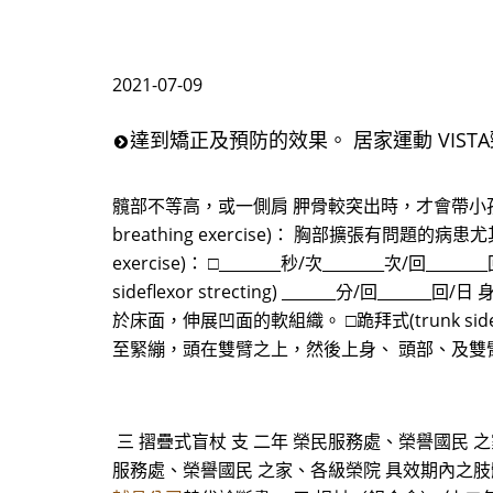
2021-07-09
達到矯正及預防的效果。 居家運動 VIST
髖部不等高，或一側肩 胛骨較突出時，才會帶小
breathing exercise)： 胸部擴張有問
exercise)： □________秒/次_______
sideflexor strecting) _______
於床面，伸展凹面的軟組織。 □跪拜式(trunk sidefle
至緊繃，頭在雙臂之上，然後上身、 頭部、及雙
三 摺疊式盲杖 支 二年 榮民服務處、榮譽國民 之家
服務處、榮譽國民 之家、各級榮院 具效期內之肢體障礙