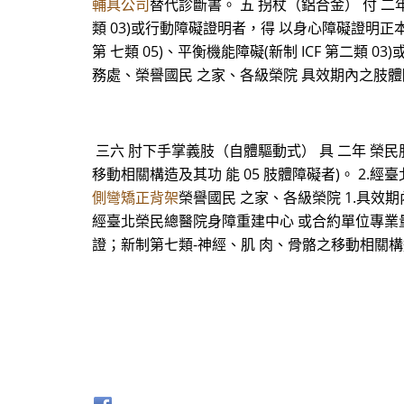
輔具公司
替代診斷書。 五 拐杖（鋁合金） 付 二年
類 03)或行動障礙證明者，得 以身心障礙證明正本
第 七類 05)、平衡機能障礙(新制 ICF 第二類 0
務處、榮譽國民 之家、各級榮院 具效期內之肢體障礙(
三六 肘下手掌義肢（自體驅動式） 具 二年 榮民
移動相關構造及其功 能 05 肢體障礙者)。 2
側彎矯正背架
榮譽國民 之家、各級榮院 1.具效期
經臺北榮民總醫院身障重建中心 或合約單位專業量製
證；新制第七類-神經、肌 肉、骨骼之移動相關構造