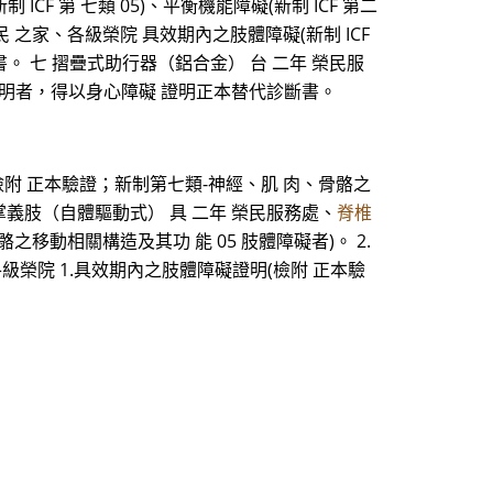
F 第 七類 05)、平衡機能障礙(新制 ICF 第二
 之家、各級榮院 具效期內之肢體障礙(新制 ICF
。 七 摺疊式助行器（鋁合金） 台 二年 榮民服
03)證明者，得以身心障礙 證明正本替代診斷書。
檢附 正本驗證；新制第七類-神經、肌 肉、骨骼之
掌義肢（自體驅動式） 具 二年 榮民服務處、
脊椎
移動相關構造及其功 能 05 肢體障礙者)。 2.
級榮院 1.具效期內之肢體障礙證明(檢附 正本驗