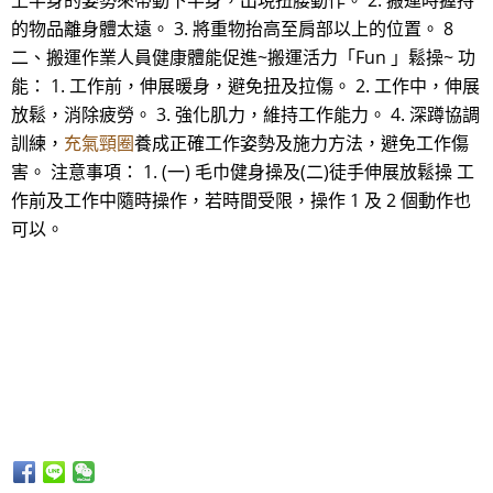
上半身的姿勢來帶動下半身，出現扭腰動作。 2. 搬運時握持
的物品離身體太遠。 3. 將重物抬高至肩部以上的位置。 8
二、搬運作業人員健康體能促進~搬運活力「Fun 」鬆操~ 功
能： 1. 工作前，伸展暖身，避免扭及拉傷。 2. 工作中，伸展
放鬆，消除疲勞。 3. 強化肌力，維持工作能力。 4. 深蹲協調
訓練，
充氣頸圈
養成正確工作姿勢及施力方法，避免工作傷
害。 注意事項： 1. (一) 毛巾健身操及(二)徒手伸展放鬆操 工
作前及工作中隨時操作，若時間受限，操作 1 及 2 個動作也
可以。