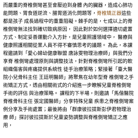
而嚴重的脊椎側彎甚至會壓迫到身體 內的臟器，造成心肺功
能問題、胃食道逆流、腸胃道消化問題等，
脊椎矯正器
這些
都是孩子 成長過程中的重重阻礙。棘手的是，七成以上的脊
椎側彎無法找到確切致病原因， 因此對於如何選擇適切處置
方式、制定妥善運動介入方針，是兒童照護領域中， 醫療與
健康照護相關從業人員不得不審慎思考的議題。 為此，本課
程邀請到「愛心婦幼健康聯盟 唐詠雯物理治療師」與我們分
享脊 椎側彎處理原則與調整技法，針對脊椎側彎所引起的軟
組織傷害與疼痛提供系統性 徒手治療策略；緊接著「臺大醫
院小兒骨科主任 王廷明醫師」將聚焦在幼年型脊 椎側彎之手
術矯正方式，透由相關術式的介紹進一步瞭解兒童脊椎側彎
手術的評估 與治療策略。 課程的下半場，則邀請「馬偕醫院
脊椎骨科主任 張定國醫師」分享特殊兒童 疾患之脊椎側彎案
例分享及手術處置；最後將由「群康彼拉提斯彭伊君物理治
療 師」探討彼拉提斯於兒童姿勢調整與脊椎側彎矯正之應
用，