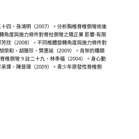
十四、孫鴻明（2007）。分析胸椎脊椎側彎術後
旋轉角度與施力條件對脊柱側彎之矯正果 影響-有限
鄭芳欣（2008）。不同椎體旋轉角度與施力條件對
胡榮和、胡雅珍、樊惠瑜（2009）。背架的種類
代鐘樓怪人-淺談脊椎側彎 9 註二十九、林季福（2004）。身心動
承擇、陳晉瑋（2009）。青少年原發性脊椎側