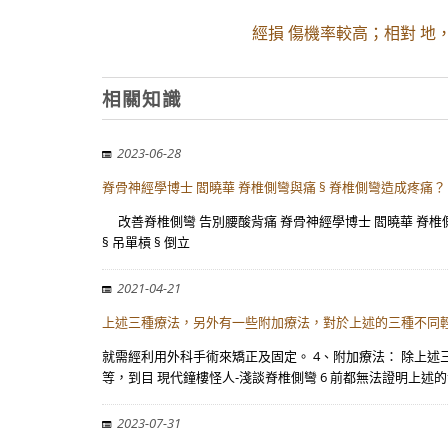
經損 傷機率較高；相對 地
相關知識
2023-06-28
脊骨神經學博士 閻曉華 脊椎側彎與痛 § 脊椎側彎造成疼痛？ 
改善脊椎側彎 告別腰酸背痛 脊骨神經學博士 閻曉華 脊椎側彎
§ 吊單槓 § 倒立
2021-04-21
上述三種療法，另外有一些附加療法，對於上述的三種不同
就需經利用外科手術來矯正及固定。 4、附加療法： 除上
等，到目 現代鐘樓怪人-淺談脊椎側彎 6 前都無法證明上述
2023-07-31