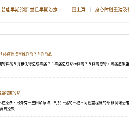
，若能早期診斷 並且早期治療，
|
回上頁
|
身心障礙重建及
§ 疼痛造成脊椎側彎？ § 側彎愈
與痛 § 脊椎側彎造成疼痛？ § 疼痛造成脊椎側彎？ § 側彎愈彎，疼痛愈嚴重
輕重程度的脊
述三種療法，另外有一些附加療法，對於上述的三種不同輕重程度的脊 椎側彎患
的實質療效