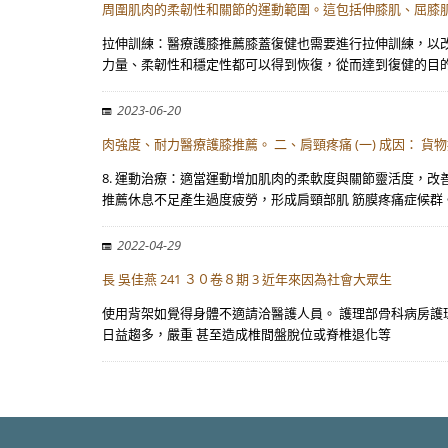
周圍肌肉的柔韌性和關節的運動範圍。這包括伸膝肌、屈膝肌
拉伸訓練：醫療護膝推薦膝蓋復健也需要進行拉伸訓練，以
力量、柔韌性和穩定性都可以得到恢復，從而達到復健的目
2023-06-20
肉強度、耐力醫療護膝推薦。 二、肩頸疼痛 (一) 成因：
8. 運動治療：適當運動增加肌肉的柔軟度與關節靈活度，改
推薦休息不足產生過度疲勞，形成肩頸部肌 筋膜疼痛症候群
2022-04-29
長 吳佳燕 241 ３０卷８期 3 近年來因為社會大眾生
使用背架如覺得身體不適請洽醫護人員。 護理部骨科病房護理長
日益趨多，嚴重 甚至造成椎間盤脫位或脊椎退化等