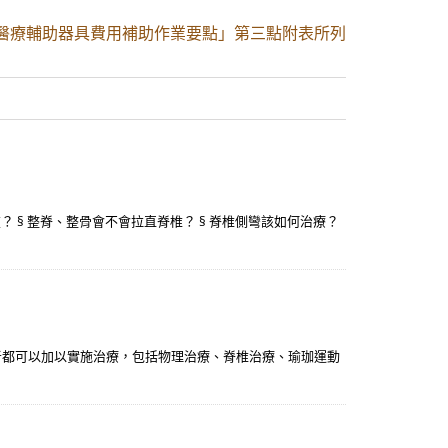
醫療輔助器具費用補助作業要點」第三點附表所列
？ § 整脊、整骨會不會拉直脊椎？ § 脊椎側彎該如何治療？
者都可以加以實施治療，包括物理治療、脊椎治療、瑜珈運動