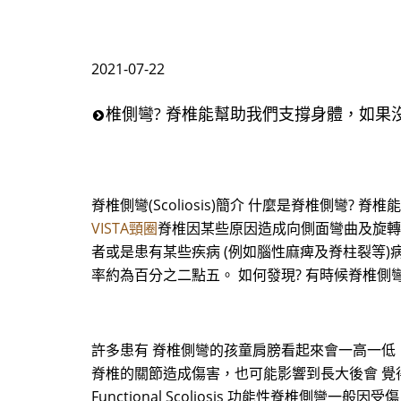
2021-07-22
椎側彎? 脊椎能幫助我們支撐身體，如果
脊椎側彎(Scoliosis)簡介 什麼是脊椎側
VISTA頸圈
脊椎因某些原因造成向側面彎曲及旋轉
者或是患有某些疾病 (例如腦性麻痺及脊柱裂等
率約為百分之二點五。 如何發現? 有時候脊椎
許多患有 脊椎側彎的孩童肩膀看起來會一高一低
脊椎的關節造成傷害，也可能影響到長大後會 覺得
Functional Scoliosis 功能性脊椎側彎一般因受