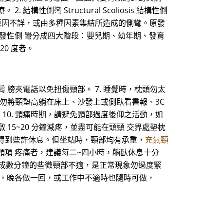
彎 Structural Scoliosis 結構性側
彎其發生原因不詳，或由多種因素集結所造成的側彎。原發
發性側 彎分成四大階段：嬰兒期、幼年期、發育
0 度者。
 膀夾電話以免扭傷頸部。 7. 睡覺時，枕頭勿太
 勿將頸墊高躺在床上、沙發上或側臥看書報、3C
。 10. 頸痛時期，請避免頸部過度後仰之活動，如
15~20 分鐘減疼，並盡可能在頭頸 交界處墊枕
得到些許休息。但坐站時，頸部均有承重，
充氣頸
頸項 疼痛者，建議每二~四小時，躺臥休息十分
時造成數分鐘的些微頸部不適，是正常現象勿過度緊
早，晚各做一回，或工作中不適時也隨時可做，