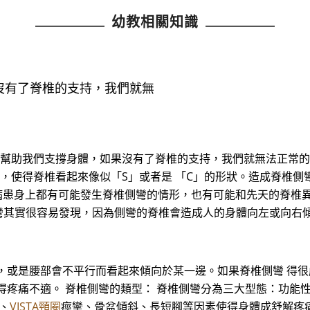
幼教相關知識
沒有了脊椎的支持，我們就無
彎? 脊椎能幫助我們支撐身體，如果沒有了脊椎的支持，我們就無法正
，使得脊椎看起來像似「S」或者是 「C」的形狀。造成脊椎側
)病患身上都有可能發生脊椎側彎的情形，也有可能和先天的脊椎
側彎其實很容易發現，因為側彎的脊椎會造成人的身體向左或向右
，或是腰部會不平行而看起來傾向於某一邊。如果脊椎側彎 得
疼痛不適。 脊椎側彎的類型： 脊椎側彎分為三大型態：功能性、
傷、
VISTA頸圈
痙攣、骨盆傾斜、長短腳等因素使得身體成舒解疼