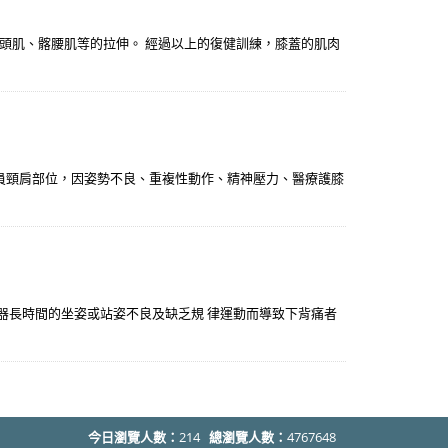
頭肌、髂腰肌等的拉伸。 經過以上的復健訓練，膝蓋的肌肉
運人員頸肩部位，因姿勢不良、重複性動作、精神壓力、醫療護膝
矯正器長時間的坐姿或站姿不良及缺乏規 律運動而導致下背痛者
今日瀏覽人數：
214
總瀏覽人數：
4767648