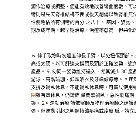
源作治療或調整，便能有效地改善彎曲度數。可以透過運動
彎則是先天脊椎結構不良或後天創傷以致脊椎無法直立。 
性側彎佔所有側彎的百分 之八十。 基因、姿勢
期及成年期。越早期治療，治癒率愈高，但惡化的危 
6. 伸手取物時勿過度伸長手臂，以免扭傷頸部
高或太硬。以可舒適支撐頭及頸於正確姿勢，避免
產品。 9. 勿同一姿勢維持過久，尤其減少 3C 
游泳、高階瑜珈、仰頭晒衣及牙齒診療等。 ¤ 疼
支撐及躺臥休息。不能躺臥休息時，可嘗試使用
圈
難有效休息，仍請儘 量間歇躺臥。急性劇痛期
鐘。 2 ¤ 運動治療 請依醫師及物理治療師之
張。但運動引起之明顯持續疼痛或痠麻 感，請立