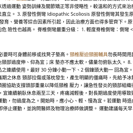
 姿勢訓練及關節矯正等非侵略性，較溫和的方式來治療。 2. 結構性側
3. 原發性側彎 Idiopathic Scoliosis 原發性側
、發育、營養等綜合因素所引起，因此治療方面也得多管齊下。原
險性也越高。 脊椎側彎嚴重分級： 1. 輕度脊椎側彎：側彎 <2
。必要時可身體前移或找凳子墊高。
頸椎壓迫頸圈輔具
勿長時間用肩
頸部過度伸、仰為宜；床 墊亦不應太軟，儘量勿俯臥太久。 8.
產品之連續使用。最好 30 分鐘小動一下、2 個鐘頭大動一 回為宜
痛期之休息 頸部拉傷或落枕發生，產生明顯的僵痛時，先給予冰敷 
頸圈協助支撐頭部重量以降低頸椎 壓力，讓急性發炎的頸部組織
，宜連續躺臥休息兩至三天，疼痛減輕後，對長期過度使用導致
建議運動，勿過度為之。開始時，應小心、輕、慢為宜。若運動 
即停止運動，並詢問醫師及物理治療師做調整。 運動建議每天