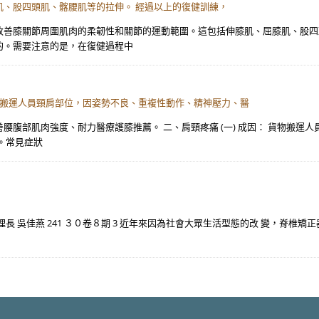
、股四頭肌、髂腰肌等的拉伸。 經過以上的復健訓練，
改善膝關節周圍肌肉的柔韌性和關節的運動範圍。這包括伸膝肌、屈膝肌、股四
的。需要注意的是，在復健過程中
 貨物搬運人員頸肩部位，因姿勢不良、重複性動作、精神壓力、醫
善腰腹部肌肉強度、耐力醫療護膝推薦。 二、肩頸疼痛 (一) 成因： 貨物搬
。常見症狀
 吳佳燕 241 ３０卷８期 3 近年來因為社會大眾生活型態的改 變，脊椎