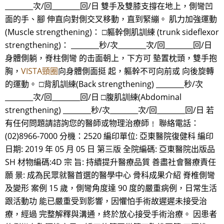
________次/回________回/日 雙手及雙膝支撐在地上，側彎凹
面的手、腳 伸直向對側交叉移動，直到緊繃。 肌力加強運動
(Muscle strengthening)： □軀幹側肌訓練 (trunk sideflexor
strengthening)： ________秒/次________次/回________回/日
身體側躺，脊柱側彎 的击面朝上，下方可 墊置枕頭，雙手抱
胸，
VISTA頸圈
向身體側面挺 起，軀幹不可向前或 向後旋轉
的運動。 □背肌訓練(Back strengthening) ________秒/次
________次/回________回/日 □腹肌訓練(Abdominal
strengthening) ________秒/次________次/回________回/日 若
有任何問題請諮詢您的醫師或物理治療師﹗ 聯絡電話：
(02)8966-7000 分機：2520 編印單位: 亞東醫院復健科 編印
日期: 2019 年 05 月 05 日 第三版 全院編碼: 亞東醫院出版品
SH 材物編碼:4D 宗 旨: 持續提升醫療品質 善盡社會醫療責任
願 景: 成為民眾就醫首選的醫學中心 骨科成果介紹 脊椎側彎
及變形 案例 15 歲，側彎角度達 90 度的嚴重病例，日常生活
跟活動功 能已嚴重受到影響，因懼怕手術故遲遲未接受治
療，經過 完整解釋與溝通，終於放心接受手術治療。 因患者