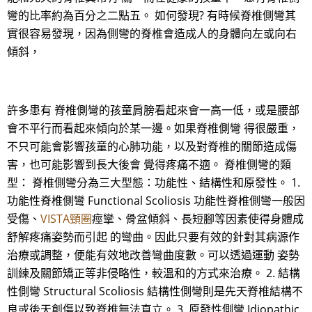
彎的比率約為百分之二點五。 如何發現? 有時候脊椎側彎其
實很容易發現，因為側彎的脊椎會造成人的身體向左或向右
傾斜，
許多患有 脊椎側彎的孩童肩膀看起來會一高一低，或是腰部
會不平行而看起來傾向於某一邊。如果脊椎側彎 得很嚴重，
不只可能會影響孩童的心肺功能，以及對脊椎的關節造成傷
害，也可能影響到長大後會 覺得疼痛不適。 脊椎側彎的類
型： 脊椎側彎分為三大型態：功能性、結構性和原發性。 1.
功能性脊椎側彎 Functional Scoliosis 功能性脊椎側彎一般因
受傷、
VISTA頸圈
痙攣、骨盆傾斜、長短腳等因素使得身體成
舒解疼痛姿勢而引起 的彎曲。因此只要有效的針對其病源作
治療或調整，便能有效地改善彎曲度數。可以透過運動 姿勢
訓練及關節矯正等非侵略性，較溫和的方式來治療。 2. 結構
性側彎 Structural Scoliosis 結構性側彎則是先天脊椎結構不
良或後天創傷以致脊椎無法直立。 3. 原發性側彎 Idiopathic