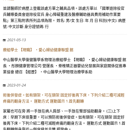
並請醫師於病歷上登載該處方單之輔具品項。該處方單以 「國軍退除役官
兵輔導委員會退除役官兵 身心障礙重建及醫療輔助器具費用補助作業要
點」第三點附表所列品項為限。 姓名: 男/女 生日: 年 月 日 科別(中文): 病歷
號: 中文診斷 身分證號碼: 行
2021-05-13
療組學士 【現職】 ・愛心婦幼健康聯盟 館
中山醫學大學復健醫學系物理治療組學士 【現職】 ・愛心婦幼健康聯盟 館
長 ・彤顏健康管理公司 營運長 ・脊椎矯正器嬰幼兒發展與家庭關係促進專
業協會 總召 【經歷】 ・中山醫學大學物理治療學系助
2023-01-24
術後併發症。如有頸架，可在頸架 固定好後再下床，下列介紹二種可減輕
疼痛的翻身方法。 運動方式 運動圖示 1.首先翻轉
家屬也可在旁 將一手放在病人肩部、一手放在臀部協助翻身。 (三)上下
床：早期下床很重要，可以預防術後併發症。如有頸架，可在頸架 固定好
後再下床，下列介紹二種可減輕疼痛的翻身方法。 運動方式 運動圖示 1.首
先翻轉側身靠近一側床緣並且雙 膝彎曲。