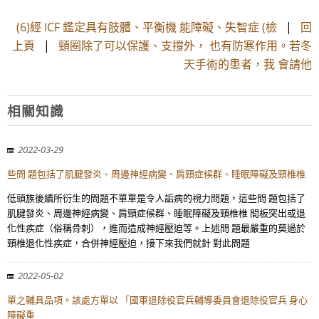
(6)經 ICF 鑑定具有肢體、平衡機 能障礙、失智症 (檢
|
回
上頁
|
頸圈除了可以保護、支撐外， 也有防寒作用。若冬
天手術的患者，我 會請他
相關知識
2022-03-29
些問 題包括了肌腱發炎、周邊神經病變、肩頸症候群、睡眠障礙及頸椎椎
低頭族後續所衍生的問題不單單是令人詬病的視力問題，這些問 題包括了
肌腱發炎、周邊神經病變、肩頸症候群、睡眠障礙及頸椎椎 間板突出或退
化性疾症（俗稱骨刺），進而造成神經壓迫等。上述問 題最嚴重的莫過於
頸椎退化性疾症，合併神經壓迫，接下來我們就針 對此問題
2022-05-02
單之輔具品項。該處方單以 「國軍退除役官兵輔導委員會退除役官兵 身心
障礙重