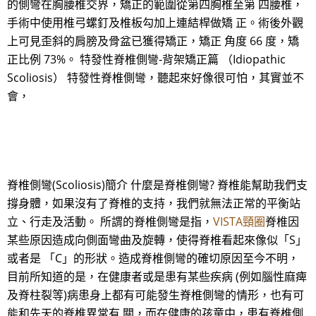
的側彎在胸腰椎交界，矯正的範圍從第四胸椎至第 四腰椎，
手術中使用椎弓螺釘及椎板勾加上連結桿做矯 正。術後外觀
上可見歪斜的肩膀及骨盆已獲得矯正，矯正 角度 66 度，矯
正比例 73%。 特發性脊椎側彎-背架矯正篇 （Idiopathic
Scoliosis） 特發性脊椎側彎，聽起來好像很可怕，其實並不
會，
脊椎側彎(Scoliosis)簡介 什麼是脊椎側彎? 脊椎能幫助我們支
撐身體，如果沒有了脊椎的支持，我們就無法正常的平衡站
立、行走及活動。 所謂的脊椎側彎是指，
VISTA頸圈
脊椎因
某些原因造成向側面彎曲及旋轉，使得脊椎看起來像似「S」
或者是 「C」的形狀。造成脊椎側彎的確切原因至今不明，
目前所知道的是，在健康者或是患有某些疾病 (例如腦性麻痺
及脊柱裂等)病患身上都有可能發生脊椎側彎的情形，也有可
能和先天的脊椎異常有 關，而在健康的孩童中，患有脊椎側