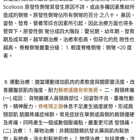
Scoliosis 原發性側彎其發生原因不詳，或由多種因素集結所
造成的側彎。原發性側彎佔所有側彎的百分 之八十。 基因、
姿勢、發育、營養等綜合因素所引起，因此治療方面也得多
管齊下。原發性側 彎分成四大階段：嬰兒期、幼年期、發育
期及成年期。越早期治療，治癒率愈高，但惡化的危 險性也
越高。 脊椎側彎嚴重分級： 1. 輕度脊椎側彎：側彎 <20 度
者。
8. 運動治療：適當運動增加肌肉的柔軟度與關節靈活度，改
善腰腹部肌肉強度、耐力
醫療護腰背架推薦
。 二、肩頸疼痛
(一) 成因： 貨物搬運人員頸肩部位，因姿勢不良、重複性動
作、精神壓力、
脊椎矯正器
休息不足產生過度疲勞，形成肩
頸部肌 筋膜疼痛症候群。常見症狀在單側或兩側的肩頸僵硬
及疼痛，同時產生一個或數個壓痛點，嚴重更可誘 發頭痛。
(二) 治療： 1. 藥物治療：非類固醇類抗發炎藥與肌肉鬆弛
劑，有鎮痛、消炎和鬆弛肌肉。 2. 物理治療：包括電療、冷