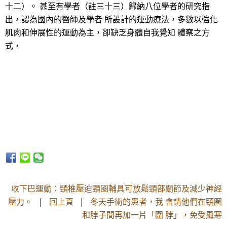
十二）。 甚至有學者（註三十三）歸納八位學者的研究指
出，認為國內的醫師及學者 所設計的運動療法，多數以強化
肌肉和伸展性的運動為主，卻缺乏身體自我覺知 體察之方
式，
收下巴運動：頸椎壓迫頸圈輔具可放鬆頸部關節及減少神經
壓力。
|
回上頁
|
冬天手術的患者，我 會請他們在頸圈
和脖子間再加一片「圍 脖」，免受風寒