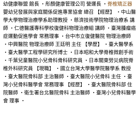
幼健康聯盟 館長 ・彤顏健康管理公司 營運長 ・
脊椎矯正器
嬰幼兒發展與家庭關係促進專業協會 總召 【經歷】 ・中山醫
學大學物理治療學系助理教授 ・慈濟技術學院物理治療系 講
師 ・仁德醫護專科學校復健科物理治療組 講師 ・臺灣腫瘤癌
症運動促進學會 常務理事 ・台中市立復健醫院 物理治療師
・中興醫院 物理治療師 王廷明 主任 【學歷】 ・臺大醫學系
・臺大醫學工程學研究所博士 ・日本昭和大學脊椎微創手術
・千葉兒童醫院小兒骨科骨科研究員 ・日本關東勞災病院脊
椎外科研究員 【現職】 ・國立台灣大學醫學院醫學系 教授
・臺大醫院骨科部 主治醫師 ・臺大醫院小兒骨科 主任 ・臺
灣小兒骨科醫學會 常務理事 【經歷】 ・臺大醫院骨科部 住
院醫師 ・衛生署台北醫院骨科 主治醫師 ・臺灣小兒骨科醫學
會 理事 ・