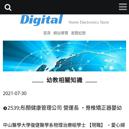
首頁
網站導覽
瀏覽紀錄
幼教相關知識
2021-07-30
2539;彤顏健康管理公司 營運長 ・脊椎矯正器嬰幼
中山醫學大學復健醫學系物理治療組學士 【現職】 ・愛心婦