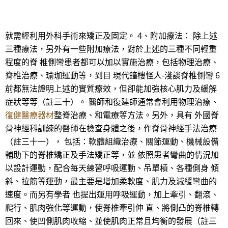
就需經利用外科手術來矯正及固定。 4、附加療法： 除上述
三種療法，另外有一些附加療法，對於上述的三種不同輕重
程度的脊 椎側彎患者都可以加以實施治療，包括物理治療、
脊椎治療、瑜珈運動等，到目 現代鐘樓怪人-淺談脊椎側彎 6
前都無法證明上述的實質療效，但卻能加強核心肌力及緩解
症狀等等（註三十）。 醫師和復建師通常會利用物理治療、
復健醫療器材
整脊治療、和電療等方法。另外，具有 外國脊
骨神經科訓練的醫師在檢查身體之後，作脊骨神經手法治療
（註三十一）， 包括：軟體組織治療、關節運動、機械設備
輔助下的脊椎矯正及手法矯正等，並 依照患者彎曲的情況加
以設計運動，配合每天練習呼吸運動、吊單槓、各種側身 傾
斜、拉筋等運動，最主要是增加柔軟度、肌力及減緩彎曲的
速度。而另有學者 也提出運用呼吸運動，加上牽引、翻滾、
爬行、肌肉強化等運動，使脊椎牽引伸 直、將側凸的脊椎轉
回來、使凹側肌肉收縮、並使肌肉正常且均衡的發展（註三