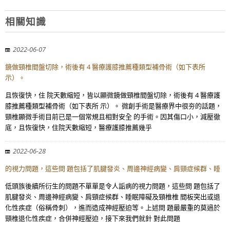
相關知識
2022-06-07
鏡做頸椎間盤切除，術後有 4 醫療護膝推薦種類型補骨術（如下表所
示）。
且恢復快，住 院天數縮短，皆以顯微鏡做頸椎間盤切除，術後有 4 醫療護
膝推薦種類型補骨術（如下表所 示）。 微創手術是醫療界中很夯的話題，
頸椎顯微手術目前已是一個常規且相對安全 的手術。因其傷口小，減壓徹
底，且恢復快，住院天數縮短，醫療護膝推薦幾乎
2022-06-28
的視力問題，這些問 題包括了肌腱發炎、周邊神經病變、肩頸症候群、睡
低頭族後續所衍生的問題不單單是令人詬病的視力問題，這些問 題包括了
肌腱發炎、周邊神經病變、肩頸症候群、睡眠障礙及頸椎椎 間板突出或退
化性疾症（俗稱骨刺），進而造成神經壓迫等。上述問 題最嚴重的莫過於
頸椎退化性疾症，合併神經壓迫，接下來我們就針 對此問題