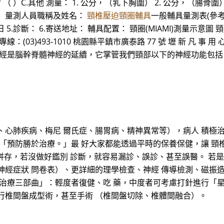
B.駝背 （ ）C.其他 測量： 1. 公分，（乳下胸圍） 2. 公分，（腸
位： 量測人員職稱及姓名：
頸椎壓迫頸圈輔具
一般輔具量測表(參考範
月 日 5.診斷： 6.寄送地址： 輔具配置： 頸圈(MIAMI)測量示意圖
：(03)493-1010 桃園縣平鎮市廣泰路 77 號 壢 新 凡 事 用 心
神經是腦幹脊髓神經的延續，它掌管我們頸部以下的神經功能包括
、心肺疾病、梅尼 爾氏症、腸胃病、精神異常等），病人 積極
：「預防勝於治療。」最 好大家都能透過平時的保養保健，讓 頸
併存，若沒做好鑑別 診斷，就容易漏診、誤診、甚至誤醫。 若
神經症狀 問卷表）、更詳細的理學檢查、神經 傳導檢測、磁振
「治療三部曲」：輕度者復健、吃 藥，中度者可考慮打針進行「星
行椎間盤成型術，甚至手術 （椎間盤切除、椎體間融合）。