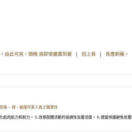
。由此可見，頸椎 病即使嚴重到要
|
回上頁
|
長應剃薙。
反覆受傷。 肆、搬運作業人員之職業性
. 強化肌肉肌力和耐力。 5. 改善肢體活動的協調性及靈活度。 6. 適當保護避