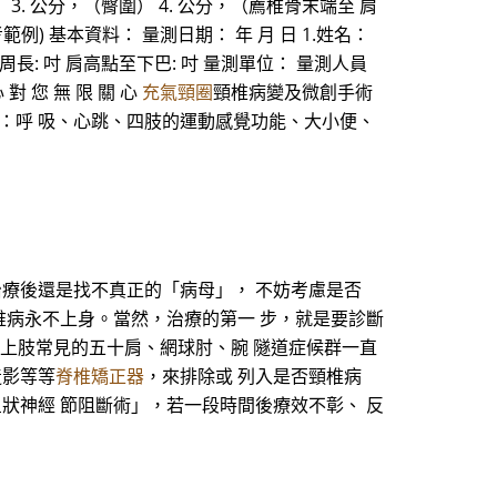
骨圍） 3. 公分，（臀圍） 4. 公分，（薦椎骨末端至 肩
例) 基本資料： 量測日期： 年 月 日 1.姓名：
 頸周長: 吋 肩高點至下巴: 吋 量測單位： 量測人員
 對 您 無 限 關 心
充氣頸圈
頸椎病變及微創手術
：呼 吸、心跳、四肢的運動感覺功能、大小便、
治療後還是找不真正的「病母」， 不妨考慮是否
椎病永不上身。當然，治療的第一 步，就是要診斷
是上肢常見的五十肩、網球肘、腕 隧道症候群一直
造影等等
脊椎矯正器
，來排除或 列入是否頸椎病
狀神經 節阻斷術」，若一段時間後療效不彰、 反