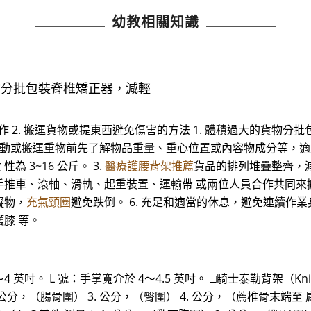
幼教相關知識
貨物分批包裝脊椎矯正器，減輕
動作 2. 搬運貨物或提東西避免傷害的方法 1. 體積過大的貨物分批
. 移動或搬運重物前先了解物品重量、重心位置或內容物成分等，
為 3~16 公斤。 3.
醫療護腰背架推薦
貨品的排列堆疊整齊，減
推車、滾軸、滑軌、起重裝置、運輸帶 或兩位人員合作共同來搬
礙物，
充氣頸圈
避免跌倒。 6. 充足和適當的休息，避免連續作業
膝 等。
 英吋。 L 號：手掌寬介於 4～4.5 英吋。 □騎士泰勒背架（Knight-
2. 公分，（腸骨圍） 3. 公分，（臀圍） 4. 公分，（薦椎骨末端