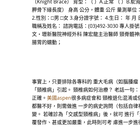
（Knight Brace） 背型：（ ）A.正常 （ ）
胛骨下緣長度） 身高 公分，體重 公斤 量測單
2.性別：□男 □女 3.身分證字號： 4.生日： 年 
職稱及姓名： 諮詢電話：(03)492-3030 專人掛號專線
文‧壢新醫院神經外科 陳宏龍主治醫師 頸脊髓
腸胃的蠕動；
事實上，只要排除各專科的 重大毛病（如腦腫瘤
「頸椎病」引起。 頸椎病如何治療？ 老話一句
正確。
美國aspen
很多病症會和 頸椎退化混淆或
都醫不好，則需做進 一步的病史詢問（包括自律
變。 若確診為「交感型頸椎病」後，就可 進行
覆發作、甚或更加嚴重，此時則可考 慮進一步進