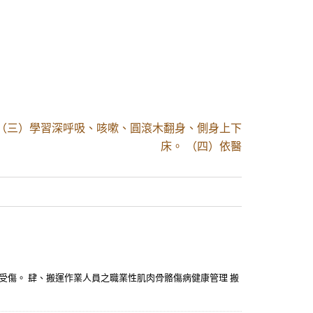
 （三）學習深呼吸、咳嗽、圓滾木翻身、側身上下
床。 （四）依醫
免反覆受傷。 肆、搬運作業人員之職業性肌肉骨骼傷病健康管理 搬