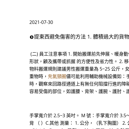
2021-07-30
提東西避免傷害的方法 1. 體積過大的
(二) 員工注意事項 1. 開始搬運前先伸展、暖身
形狀，顧及攜帶或抓握 的方便性及省力性。 2
物料搬運規則建議男性搬運重量為 5~25 公斤，女 性
重物時，
充氣頸圈
儘可能利用輔助機械設備如：手
時，觀察來回路徑通道上有無任何阻擋行進的障
容易受傷的部位，如護腰、背架、護腕、護肘、護
手掌寬介於 2.5~3 英吋。 M 號：手掌寬介於 3.5～4
背 （ ）C.其他 測量： 1. 公分，（乳下胸圍） 