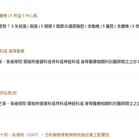
腰椎 ) § 骨盆 § 中心點
§ 矢狀面 ( 側面 ) § 頭頸 § 關節炎護膝胸腔 ( 含胸椎 ) § 腹腔 ( 含腰椎 )
科或 身障醫療
之家、各級榮院 需檢附復健科或骨科或神經科或 身障醫療相關科別醫師開立之診 
評估表(附
 之家、各級榮院 需檢附復健科或骨科或神經科或 身障醫療相關科別醫師開立之診
二十四、孫鴻明（2007）。分析胸椎脊椎側彎術後結果之影響因