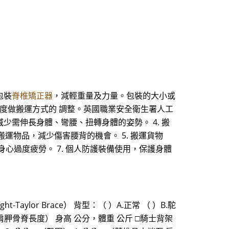
包裝
脊椎矯正器
，減輕重量及力量。包裝的大小或
適度做搬運方式的 調整。英國職業安全衛生署人工
少需伸長身體、彎腰、扭轉身體的姿勢。 4. 搬
運物品，減少傷害腰背的機會。 5. 搬運貨物
身心過度疲勞。 7. 個人防護裝備使用，保護身體
Taylor Brace） 背型：（ ）A.正常 （ ）B.駝
至 肩胛骨脊長度） 身高 公分，體重 公斤 □騎士背架