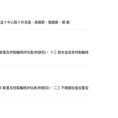
 § 骨盆 § 中心點 § 外耳道、肩關節、髖關節、膝 關
斷書及特製輪椅評估表(附錄四)。 十三 鋁合金高背特製輪椅
 斷書及特製輪椅評估表(附錄四)。 二三 不銹鋼加寬加重型