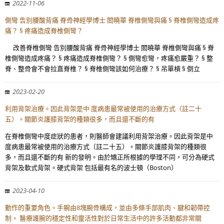
2022-11-06
側彎 告別腰酸背痛 脊骨神經學博士 閻曉華 脊椎側彎與痛 § 脊椎側彎造成疼
痛？ § 疼痛造成脊椎側彎？
改善脊椎側彎 告別腰酸背痛 脊骨神經學博士 閻曉華 脊椎側彎與痛 § 脊
椎側彎造成疼痛？ § 疼痛造成脊椎側彎？ § 側彎愈彎，疼痛愈嚴重？ § 整
脊、整骨會不會拉直脊椎？ § 脊椎側彎該如何治療？ § 吊單槓 § 倒立
2023-02-20
利用背架治療。因此背架是中 度病患最常被使用的治療方式（註二十
五）。關節炎護膝背架的種類很多，而且還不斷的有
在脊椎側彎中度症狀的患者，則醫師會建議利用背架治療。因此背架是中
度病患最常被使用的治療方式（註二十五）。關節炎護膝背架的種類很
多，而且還不斷的有 新的發明。由於矯正所根據的學理不同，可分為硬式
背架及軟式背架。硬式背架 包括最有名的波士頓（Boston）
2023-04-10
動作的重要角色。手腕由8塊腕骨構成，並由多條手部肌肉、腱和韌帶控
制。 醫療護腕的穩定性和靈活性對於日常生活中的許多活動都非常關