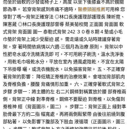
勿坐於過軟的沙發或椅子上，高度 以坐下後膝蓋不高於髖關
節為準。 若穿背架感到疼痛不適時，
醫療頸圈推薦
可用棉 您
穿對了嗎～背架正確穿法 ◎林口長庚護理部護理長 陳昕霓、
陳憲葳 ◎林口長庚護理部督導 蔡美菊校閱 正面圖 背面圖 軟
式背架 背面圖 圖一 泰勒式背架 242 ３０卷８期 4 墊或小毛
巾墊於背架上減少受壓迫 感。 需走遠或久站時建議穿著背
架，穿 著時間依病情以六週-三個月為治療 原則。 背架以中
性肥皂水或冷洗精清洗即 可，不可用刷子刷洗，溫水洗淨後
，用乾毛巾吸乾水分，平放在室內 通風處陰乾，不宜在太陽
下吊掛曝 曬，或洗衣機脫水，以免損害背架。 五、不正確穿
著背架的影響： 降低矯正脊椎的治療效果。 會增加背部肌肉
及脊椎負擔，腰酸 背痛情形加重。 六、正確穿著軟式背架之
步驟 步驟一：將主體的左 右二片鋼條對稱置放於腰 部脊椎兩
側，背架正中線 對準脊椎，鋼條不要壓迫 到脊椎，以免傷到
脊椎神 經（背面圖示，圖二）。 步驟二：背架正面上 緣對準
肋骨最下方約二指 幅寬處，再將兩側鬆緊帶 由後往前繞到腹
部粘著， 以免影響下腹部及下肢血 液循環（正面圖示，圖三