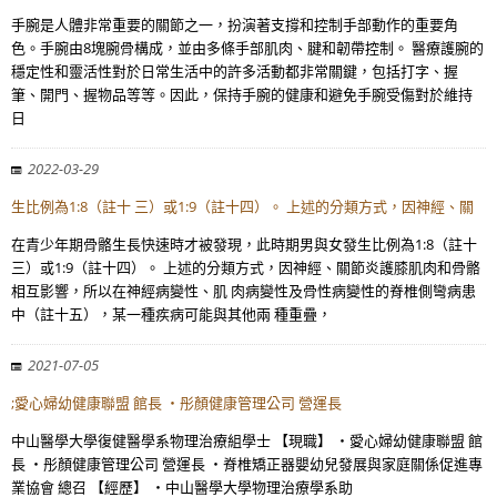
手腕是人體非常重要的關節之一，扮演著支撐和控制手部動作的重要角
色。手腕由8塊腕骨構成，並由多條手部肌肉、腱和韌帶控制。 醫療護腕的
穩定性和靈活性對於日常生活中的許多活動都非常關鍵，包括打字、握
筆、開門、握物品等等。因此，保持手腕的健康和避免手腕受傷對於維持
日
2022-03-29
生比例為1:8（註十 三）或1:9（註十四）。 上述的分類方式，因神經、關
在青少年期骨骼生長快速時才被發現，此時期男與女發生比例為1:8（註十
三）或1:9（註十四）。 上述的分類方式，因神經、關節炎護膝肌肉和骨骼
相互影響，所以在神經病變性、肌 肉病變性及骨性病變性的脊椎側彎病患
中（註十五），某一種疾病可能與其他兩 種重疊，
2021-07-05
;愛心婦幼健康聯盟 館長 ・彤顏健康管理公司 營運長
中山醫學大學復健醫學系物理治療組學士 【現職】 ・愛心婦幼健康聯盟 館
長 ・彤顏健康管理公司 營運長 ・脊椎矯正器嬰幼兒發展與家庭關係促進專
業協會 總召 【經歷】 ・中山醫學大學物理治療學系助