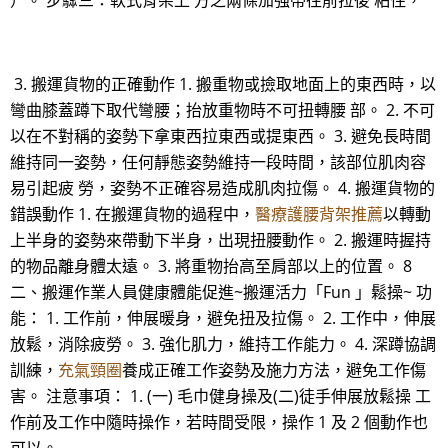
）。 步驟三：軟式背架上 方之兩條加強帶往前拉後 粘住，
3. 搬運貨物的正確動作 1. 搬重物或撿取地面上的東西時，以
彎曲膝蓋蹲下取代彎腰；抬放重物時不可扭轉腰 部。 2. 不可
以在不對稱的姿勢下拿東西拉東西或提東西。 3. 避免長時間
維持同一姿勢，任何靜態姿勢維持一段時間，該部位肌肉容
易引起疲 勞，姿勢不正確容易造成肌肉拉傷。 4. 搬運貨物的
錯誤動作 1. 在搬運貨物的過程中，
醫療護腰背架推薦
以轉動
上半身的姿勢來帶動下半身，出現扭腰動作。 2. 搬運時握持
的物品離身體太遠。 3. 將重物抬高至肩部以上的位置。 8
二、搬運作業人員健康體能促進~搬運活力「Fun 」鬆操~ 功
能： 1. 工作前，伸展暖身，避免扭及拉傷。 2. 工作中，伸展
放鬆，消除疲勞。 3. 強化肌力，維持工作能力。 4. 深蹲協調
訓練，
充氣頸圈
養成正確工作姿勢及施力方法，避免工作傷
害。 注意事項： 1. (一) 毛巾健身操及(二)徒手伸展放鬆操 工
作前及工作中隨時操作，若時間受限，操作 1 及 2 個動作也