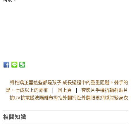
可以。
脊椎矯正器這些都是孩子 成長過程中的重重阻礙。棘手的
是，七成以上的脊椎
|
回上頁
|
套影片手機抗輻射貼片
抗UV抗電磁波隔離布拇指外翻拇趾外翻眼罩網球肘緊身衣
相關知識