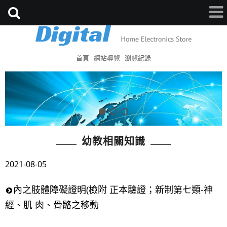
首頁
網站導覽
瀏覽紀錄
幼教相關知識
2021-08-05
內之肢體障礙證明(檢附 正本驗證；新制第七類-神
經、肌 肉、骨骼之移動