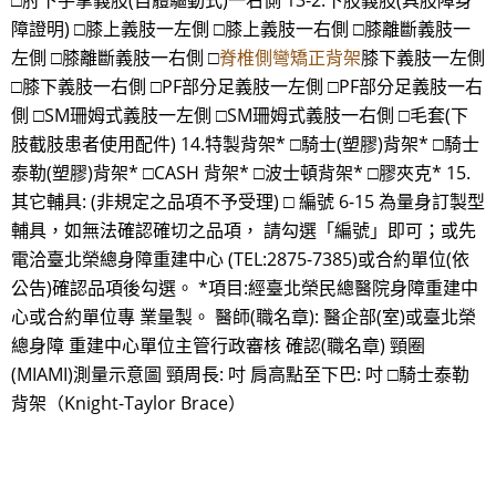
□肘下手掌義肢(自體驅動式)一右側 13-2.下肢義肢(具肢障身
障證明) □膝上義肢一左側 □膝上義肢一右側 □膝離斷義肢一
左側 □膝離斷義肢一右側 □
脊椎側彎矯正背架
膝下義肢一左側
□膝下義肢一右側 □PF部分足義肢一左側 □PF部分足義肢一右
側 □SM珊姆式義肢一左側 □SM珊姆式義肢一右側 □毛套(下
肢截肢患者使用配件) 14.特製背架* □騎士(塑膠)背架* □騎士
泰勒(塑膠)背架* □CASH 背架* □波士頓背架* □膠夾克* 15.
其它輔具: (非規定之品項不予受理) □ 編號 6-15 為量身訂製型
輔具，如無法確認確切之品項， 請勾選「編號」即可；或先
電洽臺北榮總身障重建中心 (TEL:2875-7385)或合約單位(依
公告)確認品項後勾選。 *項目:經臺北榮民總醫院身障重建中
心或合約單位專 業量製。 醫師(職名章): 醫企部(室)或臺北榮
總身障 重建中心單位主管行政審核 確認(職名章) 頸圈
(MIAMI)測量示意圖 頸周長: 吋 肩高點至下巴: 吋 □騎士泰勒
背架（Knight-Taylor Brace）