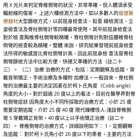
用 X 光片來判定脊椎側彎的狀況，非常準確，但人體須承受
輻射線的傷害。 上述六種檢測方法中，如以多數人的
復健醫
療器材
大型篩檢方式，以前屈身檢查法、鉛垂 線檢測法、立
姿檢查法及脊柱側彎計等四種最常使用。其中前屈身檢查法
對於檢 查胸椎脊柱側彎較精確，脊柱側彎計則對這腰椎脊柱
倒彎的檢查較為精確。整體 來說，研究結果發現前屈身檢查
法所得的敏感度比脊柱側彎計高，因此前屈身檢 查法是脊柱
側彎篩檢方法中比較方便、快速又準確的方法（註二十
三）。 （二）治療 治療的方式，包括：定期觀察及追蹤、穿
戴背架矯正、手術治療及多種附 加療法。一般說來，脊柱側
彎的治療最主要的決定因素在於柯卜氏角度（Cobb angle）
角度的大小。對於超過 20 度以上的看法，目前在醫學界對脊
柱側彎症狀 因角度大小不同所採取的治療方式：小於 25 度
需要定期追蹤，介於 25 度 40 度 現代鐘樓怪人-淺談脊椎側
彎 5 穿戴矯正背架，40 度以上以手術矯正治療（註二十
四）。 脊椎側彎的治療方式，詳細說明如下： 1、定期觀察
及追蹤： 對於柯卜氏角小於 20 度以下的患者，主要的方法