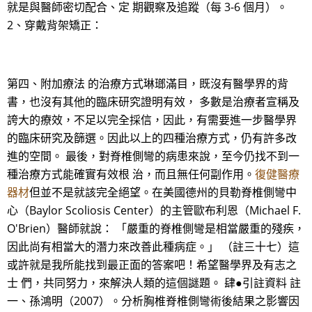
就是與醫師密切配合、定 期觀察及追蹤（每 3-6 個月）。
2、穿戴背架矯正：
第四、附加療法 的治療方式琳瑯滿目，既沒有醫學界的背
書，也沒有其他的臨床研究證明有效， 多數是治療者宣稱及
誇大的療效，不足以完全採信，因此，有需要進一步醫學界
的臨床研究及篩選。因此以上的四種治療方式，仍有許多改
進的空間。 最後，對脊椎側彎的病患來說，至今仍找不到一
種治療方式能確實有效根 治，而且無任何副作用。
復健醫療
器材
但並不是就該完全絕望。在美國德州的貝勒脊椎側彎中
心（Baylor Scoliosis Center）的主管歐布利恩（Michael F.
O'Brien）醫師就說： 「嚴重的脊椎側彎是相當嚴重的殘疾，
因此尚有相當大的潛力來改善此種病症。」 （註三十七）這
或許就是我所能找到最正面的答案吧！希望醫學界及有志之
士 們，共同努力，來解決人類的這個謎題。 肆●引註資料 註
一、孫鴻明（2007）。分析胸椎脊椎側彎術後結果之影響因