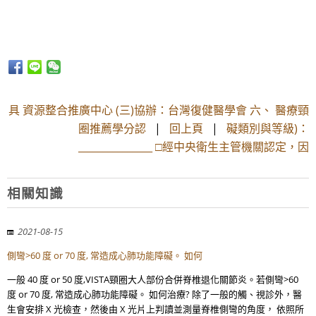
具 資源整合推廣中心 (三)協辦：台灣復健醫學會 六、 醫療頸
圈推薦學分認
|
回上頁
|
礙類別與等級)：
_______________ □經中央衛生主管機關認定，因
相關知識
2021-08-15
側彎>60 度 or 70 度, 常造成心肺功能障礙。 如何
一般 40 度 or 50 度,VISTA頸圈大人部份合併脊椎退化關節炎。若側彎>60
度 or 70 度, 常造成心肺功能障礙。 如何治療? 除了一般的觸、視診外，醫
生會安排 X 光檢查，然後由 X 光片上判讀並測量脊椎側彎的角度， 依照所