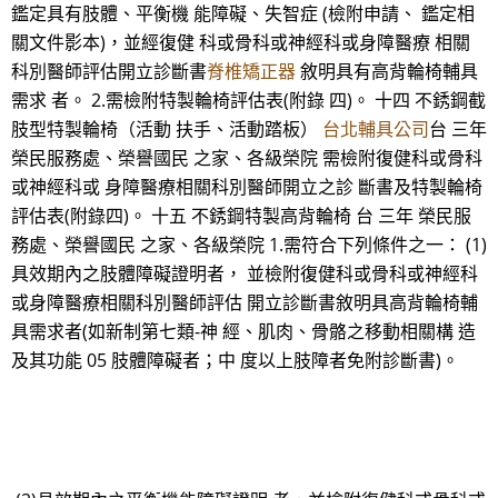
鑑定具有肢體、平衡機 能障礙、失智症 (檢附申請、 鑑定相
關文件影本)，並經復健 科或骨科或神經科或身障醫療 相關
科別醫師評估開立診斷書
脊椎矯正器
敘明具有高背輪椅輔具
需求 者。 2.需檢附特製輪椅評估表(附錄 四)。 十四 不銹鋼截
肢型特製輪椅（活動 扶手、活動踏板）
台北輔具公司
台 三年
榮民服務處、榮譽國民 之家、各級榮院 需檢附復健科或骨科
或神經科或 身障醫療相關科別醫師開立之診 斷書及特製輪椅
評估表(附錄四)。 十五 不銹鋼特製高背輪椅 台 三年 榮民服
務處、榮譽國民 之家、各級榮院 1.需符合下列條件之一： (1)
具效期內之肢體障礙證明者， 並檢附復健科或骨科或神經科
或身障醫療相關科別醫師評估 開立診斷書敘明具高背輪椅輔
具需求者(如新制第七類-神 經、肌肉、骨骼之移動相關構 造
及其功能 05 肢體障礙者；中 度以上肢障者免附診斷書)。