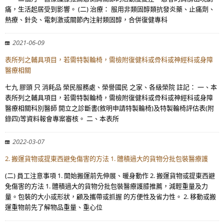
痛，生活起居受到影響。 (二) 治療： 服用非類固醇類抗發炎藥、止痛劑、
熱療、針灸、電刺激或關節內注射類固醇，合併復健專科
2021-06-09
表所列之輔具項目，若需特製輪椅，需檢附復健科或骨科或神經科或身障
醫療相關
七九 膠頭 只 消耗品 榮民服務處、榮譽國民 之家、各級榮院 註記： 一、本
表所列之輔具項目，若需特製輪椅，需檢附復健科或骨科或神經科或身障
醫療相關科別醫師 開立之診斷書(敘明申請特製輪椅)及特製輪椅評估表(附
錄四)等資料報會專案審核。 二、本表所
2022-03-07
2. 搬運貨物或提東西避免傷害的方法 1. 體積過大的貨物分批包裝醫療護
(二) 員工注意事項 1. 開始搬運前先伸展、暖身動作 2. 搬運貨物或提東西避
免傷害的方法 1. 體積過大的貨物分批包裝醫療護膝推薦，減輕重量及力
量。包裝的大小或形狀，顧及攜帶或抓握 的方便性及省力性。 2. 移動或搬
運重物前先了解物品重量、重心位