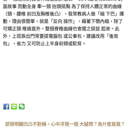
面故事 而動全身 牽一頸 抬頭挺胸 為了保持人體正常的曲線
（頸、腰椎 前凹及胸椎後凸），我常教病人做「縮 下巴」運
動，理由很簡單，就是「反向 操作」，藉著下顎內縮，除了
可矯正頸 椎過直外，整個脊椎曲線也會隨之挺拔 起來。此
外，上班族出門常要提電腦包 或公事包，建議改用「後背
包」，省力 又可防止上半身前傾或駝背。
部很明顯凹凸不對稱。心中浮現一個 大疑問？為什麼是我？