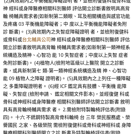
(2)具效期內之平衡機能障礙證明 者，並檢附復健科或骨科或
神 經科或身障醫療相關科別醫師 評估開立診斷書敘明具高背
輪 椅輔具需求者(如新制第二類眼、耳及相關構造與感官功能
及疼痛 03 平衡機能障礙者；中 度以上平衡機能障礙者免附
診 斷書)。 (3)具效期內之失智症障礙證明 者，並檢附復健科
或骨科或
台北輔具公司
神 經科或身障醫療相關科別醫師 評估
開立診斷書敘明具高背輪 椅輔具需求者(如新制第一類神經系
統構造及精神、心智功 能 10 失智症者；中度以上失智 症者
免附診斷書)。 (4)植物人(檢附地區級以上醫院 開立之診斷
書，或具新制第七 類-第一類神經系統構造及精 神、心智功
能 09 植物人之障礙 證明者)。 (5)具效期內之上列任一種障礙
之 多重障礙證明者。 (6)經 ICF 鑑定具有肢體、平衡機 能障
礙、失智症 (檢附申請、 鑑定相關文件影本)，並經復健 科或
骨科或神經科或身障醫療 相關科別醫師評估開立診斷書 敘明
具有高背輪椅輔具需求 者。 2.需檢附特製輪椅評估表(附錄
四)。 十六 不銹鋼特製高背骨科輪椅 台 三年 榮民服務處、榮
譽國民 之家、各級榮院 需檢附復健科或骨科或神經科或 身障
醫療相關科別醫師開立之診 斷書及特製輪椅評估表(附錄