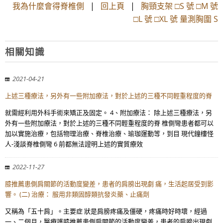
我為什麼會得脊椎側
|
回上頁
|
胸頸支架 □S 號 □M 號
□L 號 □XL 號 量測胸圍 S
相關知識
2021-04-21
上述三種療法，另外有一些附加療法，對於上述的三種不同輕重程度的脊
就需經利用外科手術來矯正及固定。 4、附加療法： 除上述三種療法，另
外有一些附加療法，對於上述的三種不同輕重程度的脊 椎側彎患者都可以
加以實施治療，包括物理治療、脊椎治療、瑜珈運動等，到目 現代鐘樓怪
人-淺談脊椎側彎 6 前都無法證明上述的實質療效
2022-11-27
膝推薦患側肩關節的活動度變差，患者的肩膀出現劇 痛，生活起居受到影
響。 (二) 治療： 服用非類固醇類抗發炎藥、止痛劑
又稱為「五十肩」。主要症 狀是肩膀疼痛及僵硬，疼痛時好時壞，經過
一、二個月，醫療護膝推薦患側肩關節的活動度變差，患者的肩膀出現劇