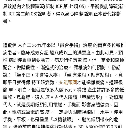
具效期內之肢體障礙(新制 ICF 第 七類 05)、平衡機能障礙(新
制 ICF 第二類 03)證明者，得以身心障礙 證明正本替代診斷
書。
追蹤個 人自二○○九年來以「融合手術」治療 的兩百多位頸椎
病患者，臨床成效有超 過八成以上的滿意度。由此可見，頸
椎 病即使嚴重到要動刀，病友們切勿驚 慌，但一定要和醫師
配合，做階段性、 漸進式的治療。 頸椎病如何預防？ 俗話
說：「坐乎正，才會得人疼」「坐 有坐相，站有站相」，意
即平日就得保 持正確姿勢，
充氣頸圈
才能遠離痠痛。道理很
簡 單、明白，但就是很多人做不到，導致 產生許許多多的低
頭族、烏龜脖、猿人 族。古代人所謂「案牘勞形」，對照現
代人，就是長期低頭使用電腦、手機而 影響身體健康。因
此，電腦或筆電的高 度，一定要與眼睛視線同一水平。使用
手機、平板，也是儘量「以機就眼」， 避免低頭帶來的危
害。 治療前的自律神經症狀評估表。 30 人醫心傳2020.3 封