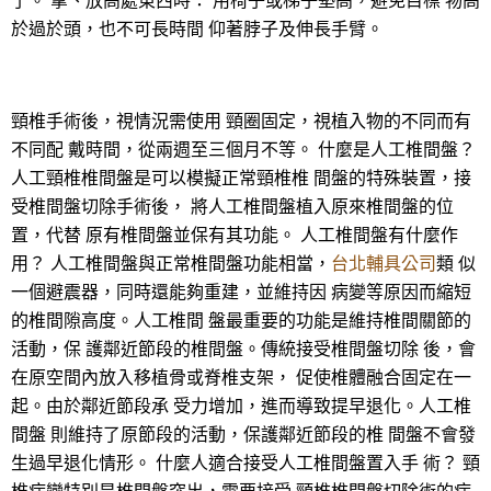
了。 拿、放高處東西時： 用椅子或梯子墊高，避免目標 物高
於過於頭，也不可長時間 仰著脖子及伸長手臂。
頸椎手術後，視情況需使用 頸圈固定，視植入物的不同而有
不同配 戴時間，從兩週至三個月不等。 什麼是人工椎間盤？
人工頸椎椎間盤是可以模擬正常頸椎椎 間盤的特殊裝置，接
受椎間盤切除手術後， 將人工椎間盤植入原來椎間盤的位
置，代替 原有椎間盤並保有其功能。 人工椎間盤有什麼作
用？ 人工椎間盤與正常椎間盤功能相當，
台北輔具公司
類 似
一個避震器，同時還能夠重建，並維持因 病變等原因而縮短
的椎間隙高度。人工椎間 盤最重要的功能是維持椎間關節的
活動，保 護鄰近節段的椎間盤。傳統接受椎間盤切除 後，會
在原空間內放入移植骨或脊椎支架， 促使椎體融合固定在一
起。由於鄰近節段承 受力增加，進而導致提早退化。人工椎
間盤 則維持了原節段的活動，保護鄰近節段的椎 間盤不會發
生過早退化情形。 什麼人適合接受人工椎間盤置入手 術？ 頸