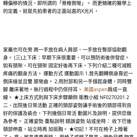
轉偏移的情況，即所謂的「脊椎側彎」。 而更精確的醫學上
的定義，就是先拍患者的正面站直的X光片，
家屬也可在旁 將一手放在病人肩部、一手放在臀部協助翻
身。 (三)上下床：早期下床很重要，可以預防術後併發症。
如有頸架，可在頸架 固定好後再下床，下列介紹二種可減輕
疼痛的翻身方法。 運動方式 運動圖示 1.首先翻轉側身靠近一
側床緣並且雙 膝彎曲。 2.用肘部和另一手撐起身體，同時雙
腳 離床著地。執行過程中仍保持耳、
美國aspen
肩成一直
線。 ★上床方式則與下床步驟顛倒 衛教小組 NF0270201 2
二、出院後日常活動 正確的頸部姿勢讓手術後的頸部得到良
好的保護及瘉合，下列幾個日常活 動圖片及說明，提供您做
為參考。 正確姿勢 重點說明 錯誤姿勢 站或坐時： 收下巴後
頸部伸直，站立時再 加挺胸。 ★切記！不可在椅子上睡著