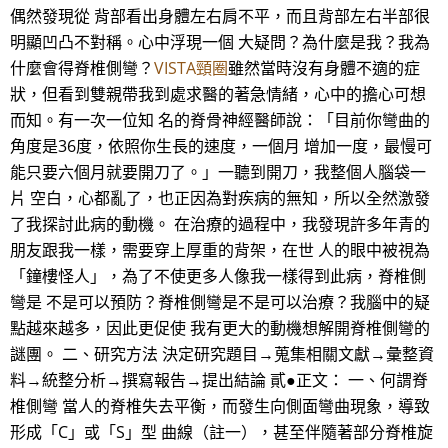
偶然發現從 背部看出身體左右肩不平，而且背部左右半部很
明顯凹凸不對稱。心中浮現一個 大疑問？為什麼是我？我為
什麼會得脊椎側彎？
VISTA頸圈
雖然當時沒有身體不適的症
狀，但看到雙親帶我到處求醫的著急情緒，心中的擔心可想
而知。有一次一位知 名的脊骨神經醫師說：「目前你彎曲的
角度是36度，依照你生長的速度，一個月 增加一度，最慢可
能只要六個月就要開刀了。」一聽到開刀，我整個人腦袋一
片 空白，心都亂了，也正因為對疾病的無知，所以全然激發
了我探討此病的動機。 在治療的過程中，我發現許多年青的
朋友跟我一樣，需要穿上厚重的背架，在世 人的眼中被視為
「鐘樓怪人」，為了不使更多人像我一樣得到此病，脊椎側
彎是 不是可以預防？脊椎側彎是不是可以治療？我腦中的疑
點越來越多，因此更促使 我有更大的動機想解開脊椎側彎的
謎團。 二、研究方法 決定研究題目→蒐集相關文獻→彙整資
料→統整分析→撰寫報告→提出結論 貳●正文： 一、何謂脊
椎側彎 當人的脊椎失去平衡，而發生向側面彎曲現象，導致
形成「C」或「S」型 曲線（註一），甚至伴隨著部分脊椎旋