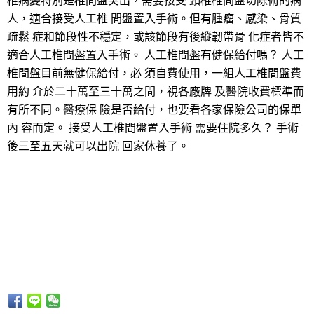
椎病變特別是椎間盤突出，需要接受 頸椎椎間盤切除術的病
人，適合接受人工椎 間盤置入手術。但有腫瘤、感染、骨質
疏鬆 症和節段性不穩定，或該節段有後縱韌帶骨 化症者皆不
適合人工椎間盤置入手術。 人工椎間盤有健保給付嗎？ 人工
椎間盤目前無健保給付，必 須自費使用，一組人工椎間盤費
用約 介於二十萬至三十萬之間，視各廠牌 及醫院收費標準而
有所不同。醫療保 險是否給付，也要看各家保險公司的保單
內 容而定。 接受人工椎間盤置入手術 需要住院多久？ 手術
後三至五天就可以出院 回家休養了。