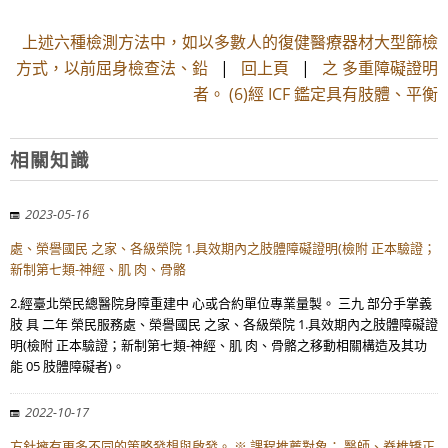
上述六種檢測方法中，如以多數人的復健醫療器材大型篩檢
方式，以前屈身檢查法、鉛
|
回上頁
|
之 多重障礙證明
者。 (6)經 ICF 鑑定具有肢體、平衡
相關知識
2023-05-16
處、榮譽國民 之家、各級榮院 1.具效期內之肢體障礙證明(檢附 正本驗證；
新制第七類-神經、肌 肉、骨骼
2.經臺北榮民總醫院身障重建中 心或合約單位專業量製。 三九 部分手掌義
肢 具 二年 榮民服務處、榮譽國民 之家、各級榮院 1.具效期內之肢體障礙證
明(檢附 正本驗證；新制第七類-神經、肌 肉、骨骼之移動相關構造及其功
能 05 肢體障礙者)。
2022-10-17
方針擁有更多不同的策略發想與啟發。 ※ 課程推薦對象： 醫師、脊椎矯正