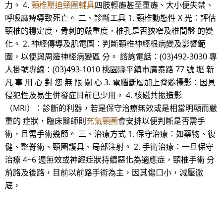
力。 4.
頸椎壓迫頸圈輔具
四肢輕癱甚至重癱、大小便失禁、
呼吸麻痺導致死亡。 二、診斷工具 1. 頸椎動態性 X 光：評估
頸椎的穩定度，骨刺的嚴重度，椎孔是否狹窄及椎間盤 的變
化。 2. 神經傳導及肌電圖：判斷頸椎神經根病變及影響範
圍，以便與周邊神經病變區 分。 諮詢電話：(03)492-3030 專
人掛號專線：(03)493-1010 桃園縣平鎮市廣泰路 77 號 壢 新
凡 事 用 心 對 您 無 限 關 心 3. 電腦斷層加上脊髓攝影：因具
侵犯性及易生併發症目前已少用。 4. 核磁共振造影
（MRI）：診斷的利器，若是保守治療無效或是相當明顯而嚴
重的 症狀，臨床醫師則
充氣頸圈
會安排以便判斷是否需手
術，且需手術幾節。 三、治療方式 1. 保守治療：如藥物、復
健、整脊術、頸圈護具、局部注射。 2. 手術治療：一旦保守
治療 4~6 週無效或神經症狀持續惡化為適應症，頸椎手術 分
前路及後路，目前以前路手術為主，因其傷口小，減壓徹
底，