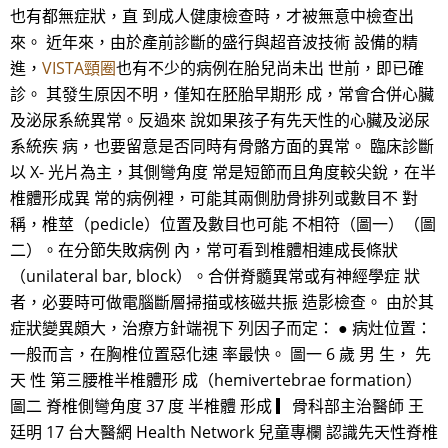
也有都無症狀，直 到成人健康檢查時，才被無意中檢查出
來。 近年來，由於產前診斷的盛行與超音波技術 設備的精
進，
VISTA頸圈
也有不少的病例在胎兒尚未出 世前，即已確
診。 其發生原因不明，僅知在胚胎早期形 成，常會合併心臟
及泌尿系統異常。反過來 說如果孩子有先天性的心臟及泌尿
系統疾 病，也要留意是否同時有骨骼方面的異常。 臨床診斷
以 X- 光片為主，其側彎角度 常是短節而且角度較尖銳，在半
椎體形成異 常的病例裡，可能其兩側肋骨排列或數目不 對
稱，椎莖（pedicle）位置及數目也可能 不相符（圖一）（圖
二）。在分節失敗病例 內，常可看到椎體相連成長條狀
（unilateral bar, block）。合併脊髓異常或有神經學症 狀
者，必要時可做電腦斷層掃描或核磁共振 造影檢查。 由於其
症狀變異頗大，治療方針端視下 列因子而定： ● 病灶位置：
一般而言，在胸椎位置惡化速 率最快。 圖一 6 歲 男 生， 先
天 性 第三腰椎半椎體形 成（hemivertebrae formation）
圖二 脊椎側彎角度 37 度 半椎體 形成 ▎骨科部主治醫師 王
廷明 17 台大醫網 Health Network 兒童專欄 認識先天性脊椎