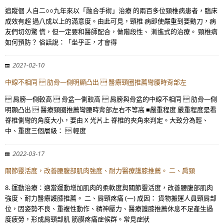
追蹤個 人自二○○九年來以「融合手術」治療 的兩百多位頸椎病患者，臨床
成效有超 過八成以上的滿意度。由此可見，頸椎 病即使嚴重到要動刀，病
友們切勿驚 慌，但一定要和醫師配合，做階段性、 漸進式的治療。 頸椎病
如何預防？ 俗話說：「坐乎正，才會得
2021-02-10
中線不相同  肋骨一側明顯凸出  醫療頸圈推薦彎腰時背部左
 肩膀一側較高  骨盆一側較高  肩膀與骨盆的中線不相同  肋骨一側
明顯凸出  醫療頸圈推薦彎腰時背部左右不等高 ■嚴重程度 嚴重程度是看
脊椎側彎的角度大小，要由 X 光片上 脊椎的夾角來判定。大致分為輕、
中、重度三個層級：  輕度
2022-03-17
關節靈活度，改善腰腹部肌肉強度、耐力醫療護膝推薦。 二、肩頸
8. 運動治療：適當運動增加肌肉的柔軟度與關節靈活度，改善腰腹部肌肉
強度、耐力醫療護膝推薦。 二、肩頸疼痛 (一) 成因： 貨物搬運人員頸肩部
位，因姿勢不良、重複性動作、精神壓力、醫療護膝推薦休息不足產生過
度疲勞，形成肩頸部肌 筋膜疼痛症候群。常見症狀