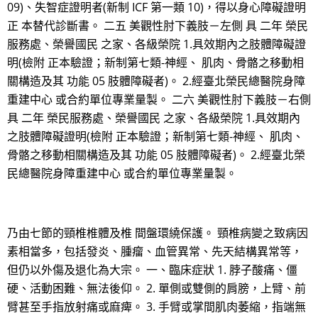
09)、失智症證明者(新制 ICF 第一類 10)，得以身心障礙證明
正 本替代診斷書。 二五 美觀性肘下義肢－左側 具 二年 榮民
服務處、榮譽國民 之家、各級榮院 1.具效期內之肢體障礙證
明(檢附 正本驗證；新制第七類-神經、 肌肉、骨骼之移動相
關構造及其 功能 05 肢體障礙者)。 2.經臺北榮民總醫院身障
重建中心 或合約單位專業量製。 二六 美觀性肘下義肢－右側
具 二年 榮民服務處、榮譽國民 之家、各級榮院 1.具效期內
之肢體障礙證明(檢附 正本驗證；新制第七類-神經、 肌肉、
骨骼之移動相關構造及其 功能 05 肢體障礙者)。 2.經臺北榮
民總醫院身障重建中心 或合約單位專業量製。
乃由七節的頸椎椎體及椎 間盤環繞保護。 頸椎病變之致病因
素相當多，包括發炎、腫瘤、血管異常、先天結構異常等，
但仍以外傷及退化為大宗。 一、臨床症狀 1. 脖子酸痛、僵
硬、活動困難、無法後仰。 2. 單側或雙側的肩膀，上臂、前
臂甚至手指放射痛或麻痺。 3. 手臂或掌間肌肉萎縮，指端無