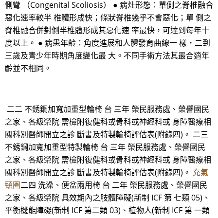
側彎 （Congenital Scoliosis） ● 病灶形態：單側之脊椎融合
惡化速率較半 椎體形成快；條狀脊椎幾乎不會惡化；單 側之
脊椎融合併對側半椎體形成其惡化速 率最快，可達到每年十
度以上。 ● 病患年齡：角度進展和人體發育曲線一 樣，二到
三歲及青少年時期角度變化最 大。不同手術方法其最合適年
齡並不相同。
二二 不銹鋼加寬加重型輪椅 台 三年 榮民服務處、榮譽國民
之家、各級榮院 需檢附復健科或骨科或神經科或 身障醫療相
關科別醫師開立之診 斷書及特製輪椅評估表(附錄四)。 二三
不銹鋼加寬加重型特製輪椅 台 三年 榮民服務處、榮譽國民
之家、各級榮院 需檢附復健科或骨科或神經科或 身障醫療相
關科別醫師開立之診 斷書及特製輪椅評估表(附錄四)。
充氣
頸圈
二四 洗澡、便盆兩用椅 台 二年 榮民服務處、榮譽國民
之家、各級榮院 具效期內之肢體障礙(新制 ICF 第 七類 05)、
平衡機能障礙(新制 ICF 第二類 03)、植物人(新制 ICF 第 一類