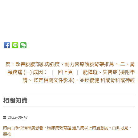
度，改善腰腹部肌肉強度、耐力醫療護腰背架推薦。 二、肩
頸疼痛 (一) 成因：
|
回上頁
|
能障礙、失智症 (檢附申
請、 鑑定相關文件影本)，並經復健 科或骨科或神經
相關知識
2022-08-18
的兩百多位頸椎病患者，臨床成效有超 過八成以上的滿意度。由此可見，
頸椎