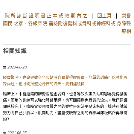
院 所 診 斷 證 明 書 正 本 或 效 期 內 之
|
回上頁
|
榮譽
國民 之家、各級榮院 需檢附復健科或骨科或神經科或 身障醫
療相
相關知識
2023-06-20
經虛弱時，也會導致久坐久站時容易覺得腰痠痛。簡單的訓練可以強化脾
腎兩經，也可間接避免骨質的流失。我們建議仰
臨床上，中醫經絡的脾腎兩經虛弱時，也會導致久坐久站時容易覺得腰痠
痛。簡單的訓練可以強化脾腎兩經，也可間接避免骨質的流失。我們建議
仰臥於床上，這時會發現腰臀之間的脊椎是無法平貼床板的，這時可試著
努力將自己肚臍以下肌肉用力，盡量使腰臀之間的脊椎與床板貼齊再維持
約3
2021-06-25