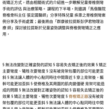
術矯正方式，透由相關術式的介紹進一步瞭解兒童脊椎側彎
手術的評估 與治療策略。 課程的下半場，則邀請「馬偕醫院
脊椎骨科主任 張定國醫師」分享特殊兒童 疾患之脊椎側彎案
例分享及手術處置；最後將由「群康彼拉提斯彭伊君物理治
療 師」探討彼拉提斯於兒童姿勢調整與脊椎側彎矯正之應
用，
§ 無法改變對正確姿勢的認知 § 容易失去矯正後的效果 § 矯正
主要彎度、犧牲次要彎度 § 沒有被背架包覆的部位可能更歪
斜 § 無法讓人體的中心點同時往中間靠近 § 穿上背架後，軀
幹可能更加歪斜 § 使脊椎及其周圍的肌肉變僵硬 背架可能造
成的問題 § 無法改變對正確姿勢的認知 § 容易失去矯正後的
效果 § 矯正主要彎度、犧牲次要彎度 §
脊椎矯正器
沒有被背
架包覆的部位可能更歪斜 § 無法讓人體的中心點同時往中間