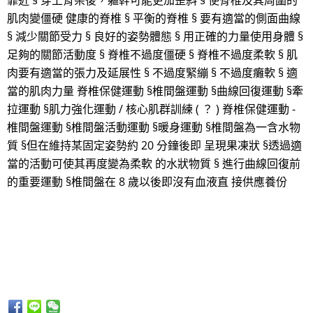
靠近 § 穿上背架後，軀幹可能更加歪斜 § 使脊椎及其周圍的
肌肉變僵硬 健康的脊椎 § 平衡的脊椎 § 要有適當的側面曲線
§ 減少關節受力 § 良好的姿勢體態 § 用正確的力量使用身體 §
足夠的關節活動度 § 脊椎不過度僵硬 § 脊椎不過度柔軟 § 肌
肉要有適當的張力及延展性 § 不過度緊繃 § 不過度癱軟 § 適
當的肌肉力量 脊椎保健運動 §椎間盤運動 §曲線回復運動 §牽
拉運動 §肌力強化運動 / 核心肌群訓練 ( ？ ) 脊椎保健運動 -
椎間盤運動 §椎間盤活動運動 §暖身運動 §椎間盤為一含水物
質 §但在維持某固定姿勢約 20 分鐘後即 呈現果凍狀 §透過適
當的活動可使其再度變為柔軟 的水狀物質 § 進行曲線回復前
的重要運動 §椎間盤在 8 歲以後即沒有血液直 接供應養份