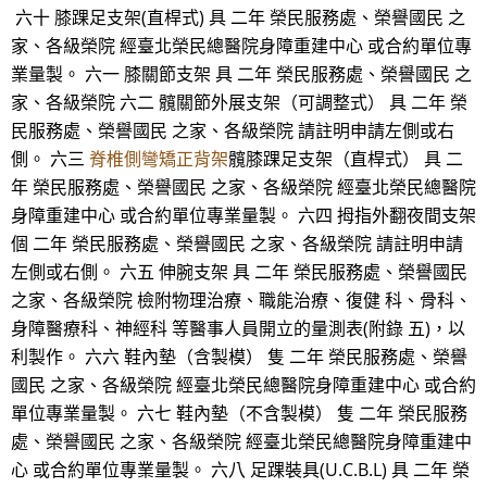
六十 膝踝足支架(直桿式) 具 二年 榮民服務處、榮譽國民 之
家、各級榮院 經臺北榮民總醫院身障重建中心 或合約單位專
業量製。 六一 膝關節支架 具 二年 榮民服務處、榮譽國民 之
家、各級榮院 六二 髖關節外展支架（可調整式） 具 二年 榮
民服務處、榮譽國民 之家、各級榮院 請註明申請左側或右
側。 六三
脊椎側彎矯正背架
髖膝踝足支架（直桿式） 具 二
年 榮民服務處、榮譽國民 之家、各級榮院 經臺北榮民總醫院
身障重建中心 或合約單位專業量製。 六四 拇指外翻夜間支架
個 二年 榮民服務處、榮譽國民 之家、各級榮院 請註明申請
左側或右側。 六五 伸腕支架 具 二年 榮民服務處、榮譽國民
之家、各級榮院 檢附物理治療、職能治療、復健 科、骨科、
身障醫療科、神經科 等醫事人員開立的量測表(附錄 五)，以
利製作。 六六 鞋內墊（含製模） 隻 二年 榮民服務處、榮譽
國民 之家、各級榮院 經臺北榮民總醫院身障重建中心 或合約
單位專業量製。 六七 鞋內墊（不含製模） 隻 二年 榮民服務
處、榮譽國民 之家、各級榮院 經臺北榮民總醫院身障重建中
心 或合約單位專業量製。 六八 足踝裝具(U.C.B.L) 具 二年 榮