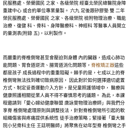
民服務處、榮譽國民 之家、各級榮院 經臺北榮民總醫院身障
重建中心 或合約單位專業量製。 六九 足後跟矽膠墊 雙 二年
榮民服務處、榮譽國民 之家、各級榮院 檢附物理治療、職能
治療、復健 科、骨科、身障醫療科、神經科 等醫事人員開立
的量測表(附錄 五)，以利製作。
而嚴重的脊椎側彎甚至會壓迫到身體 內的臟器，造成心肺功
能問題、胃食道逆流、腸胃道消化問題等，
脊椎矯正器
這些
都是孩子 成長過程中的重重阻礙。棘手的是，七成以上的脊
椎側彎無法找到確切致病原因， 因此對於如何選擇適切處置
方式、制定妥善運動介入方針，是兒童照護領域中， 醫療與
健康照護相關從業人員不得不審慎思考的議題。 為此，本課
程邀請到「愛心婦幼健康聯盟 唐詠雯物理治療師」與我們分
享脊 椎側彎處理原則與調整技法，針對脊椎側彎所引起的軟
組織傷害與疼痛提供系統性 徒手治療策略；緊接著「臺大醫
院小兒骨科主任 王廷明醫師」將聚焦在幼年型脊 椎側彎之手