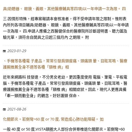
具(助聽器、 眼鏡、義眼、其他醫療輔具等四項)以一年申請一次為限。 四
三.因情形特殊，經專案報請本會核准者，得不受申請年限之限制。惟附表
內所列各項目輔具(助聽器、 眼鏡、義眼、其他醫療輔具等四項)以一年申請
一次為限。 四.申請人應備之西醫健保合約醫療院所診斷證明書、聽力圖及
驗光單，須符合自開具之日起三個月內 之期限。 附
2023-01-29
、手機等各種電 子產品，常常引發肩頸痠痛、頭痛頭 暈、目眩耳鳴、醫療
護腕推薦全身不適等各種「頸椎 病」相
近年來網路科 技發達，不分男女老幼，更因重度使用 電腦、筆電、平板電
腦、手機等各種電 子產品，常常引發肩頸痠痛、頭痛頭 暈、目眩耳鳴、醫
療護腕推薦全身不適等各種「頸椎 病」相關症狀。因此，現代人更應具備
「牽一頸而動全身」的觀念，好好護頸 保命、
2021-08-26
化關節炎。若側彎>60 度 or 70 度, 常造成心肺功能障礙。 如
一般 40 度 or 50 度,VISTA頸圈大人部份合併脊椎退化關節炎。若側彎>60