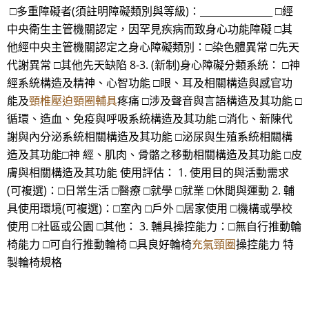
□多重障礙者(須註明障礙類別與等級)：_______________ □經
中央衛生主管機關認定，因罕見疾病而致身心功能障礙 □其
他經中央主管機關認定之身心障礙類別：□染色體異常 □先天
代謝異常 □其他先天缺陷 8-3. (新制)身心障礙分類系統： □神
經系統構造及精神、心智功能 □眼、耳及相關構造與感官功
能及
頸椎壓迫頸圈輔具
疼痛 □涉及聲音與言語構造及其功能 □
循環、造血、免疫與呼吸系統構造及其功能 □消化、新陳代
謝與內分泌系統相關構造及其功能 □泌尿與生殖系統相關構
造及其功能□神 經、肌肉、骨骼之移動相關構造及其功能 □皮
膚與相關構造及其功能 使用評估： 1. 使用目的與活動需求
(可複選)：□日常生活 □醫療 □就學 □就業 □休閒與運動 2. 輔
具使用環境(可複選)：□室內 □戶外 □居家使用 □機構或學校
使用 □社區或公園 □其他： 3. 輔具操控能力：□無自行推動輪
椅能力 □可自行推動輪椅 □具良好輪椅
充氣頸圈
操控能力 特
製輪椅規格