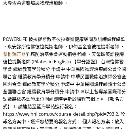
大專盃柔道賽場邊物理治療師 ・
POWERLIFE 彼拉提斯教室彼拉提斯健康顧問及訓練課程總監
・永安診所復健彼拉提斯老師 ・伊甸基金會彼拉提斯老師 ・
脊椎矯正器
乳癌防治基金會運動指導老師 ・天母區英語授課
彼拉提斯老師 (Pilates in English) 【學分認證】 台灣復健醫
學會 繼續教育學分積分 申請中 中華民國物理治療師公會全國
聯合會 繼續教育學分積分 申請中 中華民國職能治療師公會全
國聯合會 繼續教育學分積分 申請中 中華民國護理師護士公會
全國聯合會 繼續教育學分積分 申請中 ※以上各專業實際積分
點數將依各認證單位回函即時更新於課程官網上。 【報名方
式】 1. 請連結至藍海學苑進行報名：
https://www.hnl.com.tw/course_detail.php?pid=793 2. 於
報名方案中，選擇您想要的報名方式： 個人報名方案：放入