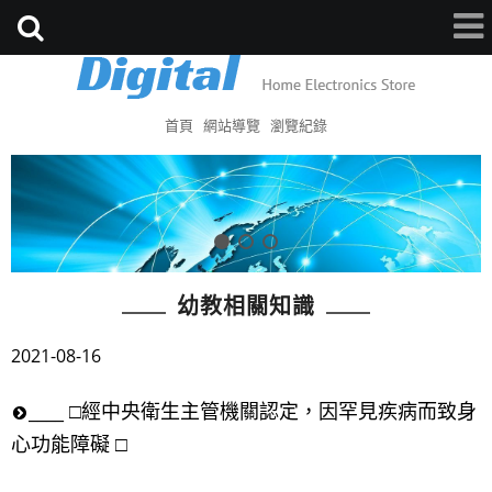
首頁
網站導覽
瀏覽紀錄
幼教相關知識
2021-08-16
____ □經中央衛生主管機關認定，因罕見疾病而致身
心功能障礙 □