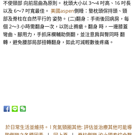
不使頸部 向前屈曲為原則。 枕頭大小以 3～4 吋高、16 吋長
以及 6～7 吋寬最佳。
美國aspen
側睡：墊枕頭保持頭、頸
部及脊柱在自然平行的 姿勢。 (二)翻身：手術後回病房，每
個 2～3 小時需翻身一次，以防止褥瘡。翻身 時，一邊膝蓋
彎曲、腳用力，手抓床欄輔助側翻，並注意肩與臀同時 翻
轉，避免腰部局部扭轉翻身，如此可減輕數後疼痛。
於日常生活並維持。 l 充氣頸圈其他: 評估並治療其他可能導