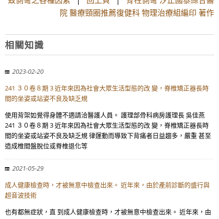
致側彎之各種因素
|
回上頁
|
脊柱側彎 汐止國泰綜合醫
院 醫療頸圈推薦復健科 物理治療組編印 著作
相關知識
2023-02-20
241 ３０卷８期 3 近年來因為社會大眾生活型態的改 變，脊椎矯正器長時
間的坐姿或站姿不良及缺乏規
使用背架如覺得身體不適請洽醫護人員。 護理部骨科病房護理長 吳佳燕
241 ３０卷８期 3 近年來因為社會大眾生活型態的改 變，脊椎矯正器長時
間的坐姿或站姿不良及缺乏規 律運動而導致下背痛者日益趨多，嚴重 甚至
造成椎間盤脫位或脊椎退化等
2021-05-29
成人健康檢查時，才被無意中檢查出來。 近年來，由於產前診斷的盛行與
超音波技術
也有都無症狀，直 到成人健康檢查時，才被無意中檢查出來。 近年來，由