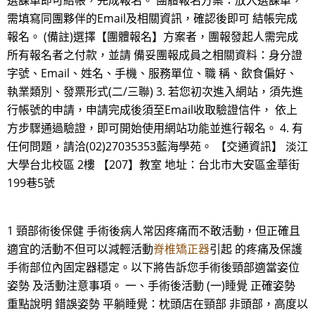
選課單即可結帳，完成報名。 團體報名方案：放入選課單，
需填寫同團夥伴的Email及相關資訊，確認後即可 結帳完成
報名。 (備註)選擇【團體報名】方案者，團報發起人需完成
所有報名者之付款，並請 備妥團報成員之相關資料：身分證
字號、Email、姓名、手機、服務單位、職 稱、飲食偏好、
執業類別、發票形式(二/三聯) 3. 若您初次進入網站，須先進
行帳號的申請，申請完成後須至Email收取驗證信件， 依上
方步驟通過驗證，即可開始使用網站功能並進行報名。 4. 有
任何問題，請洽(02)27035353藍海學苑。 【交通資訊】 淡江
大學台北校區 2樓 【207】教室 地址：台北市大安區金華街
199巷5號
1 頸部術後保健 手術後病人常因疼痛而不敢活動，但正確且
適宜的活動不但可以減輕活動
脊椎矯正器
引起 的疼痛及保護
手術部位內固定器穩定。以下將告訴您手術後頸部適當姿位
姿勢 及活動注意事項。 一、手術後活動 (一)睡覺 正確姿勢
重點說明 錯誤姿勢 平躺睡覺：枕頭店在頸部 非頭部，高度以