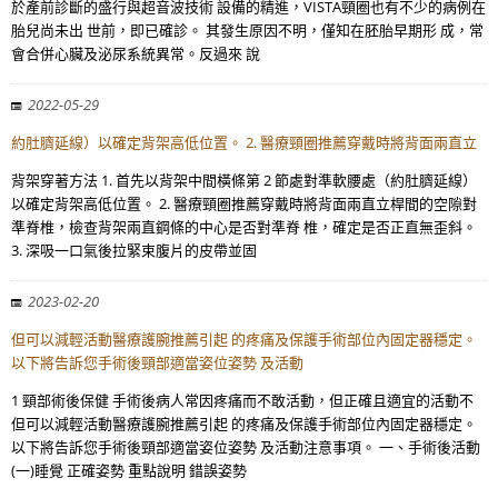
於產前診斷的盛行與超音波技術 設備的精進，VISTA頸圈也有不少的病例在
胎兒尚未出 世前，即已確診。 其發生原因不明，僅知在胚胎早期形 成，常
會合併心臟及泌尿系統異常。反過來 說
2022-05-29
約肚臍延線）以確定背架高低位置。 2. 醫療頸圈推薦穿戴時將背面兩直立
背架穿著方法 1. 首先以背架中間橫條第 2 節處對準軟腰處（約肚臍延線）
以確定背架高低位置。 2. 醫療頸圈推薦穿戴時將背面兩直立桿間的空隙對
準脊椎，檢查背架兩直鋼條的中心是否對準脊 椎，確定是否正直無歪斜。
3. 深吸一口氣後拉緊束腹片的皮帶並固
2023-02-20
但可以減輕活動醫療護腕推薦引起 的疼痛及保護手術部位內固定器穩定。
以下將告訴您手術後頸部適當姿位姿勢 及活動
1 頸部術後保健 手術後病人常因疼痛而不敢活動，但正確且適宜的活動不
但可以減輕活動醫療護腕推薦引起 的疼痛及保護手術部位內固定器穩定。
以下將告訴您手術後頸部適當姿位姿勢 及活動注意事項。 一、手術後活動
(一)睡覺 正確姿勢 重點說明 錯誤姿勢