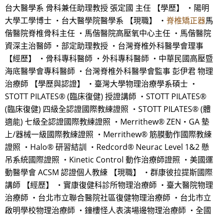
台大醫學系 骨科兼任助理教授 張定國 主任 【學歷】 ・陽明
大學工學博士 ・台大醫學院醫學系 【現職】 ・
脊椎矯正器
馬
偕醫院脊椎骨科主任 ・馬偕醫院高壓氧中心主任 ・馬偕醫院
資深主治醫師 ・部定助理教授 ・台灣脊椎外科醫學會理事
【經歷】 ・骨科專科醫師 ・外科專科醫師 ・中華民國高壓暨
海底醫學會專科醫師 ・台灣脊椎外科醫學會監事 彭伊君 物理
治療師 【學歷與認證】 ・臺灣大學物理治療學系碩士 ・
STOTT PILATES® (臨床復健) 授證講師 ・STOTT PILATES®
(臨床復健) 四級全認證國際教練證照 ・STOTT PILATES® (體
適能) 七級全認證國際教練證照 ・Merrithew® ZEN‧GA 墊
上/器械一級國際教練證照 ・Merrithew® 筋膜動作國際教練
證照 ・Halo® 研習結訓 ・Redcord® Neurac Level 1&2 懸
吊系統國際證照 ・Kinetic Control 動作治療師證照 ・美國運
動醫學會 ACSM 認證個人教練 【現職】 ・群康彼拉提斯國際
講師 【經歷】 ・實康復健科診所物理治療師 ・臺大醫院物理
治療師 ・台北市立聯合醫院社區復健物理治療師 ・台北市立
啟明學校物理治療師 ・鐘樓怪人表演場邊物理治療師 ・全國