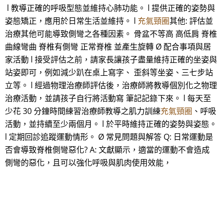
l 教導正確的呼吸型態並維持心肺功能。 l 提供正確的姿勢與
姿態矯正，應用於日常生活並維持。 l
充氣頸圈
其他: 評估並
治療其他可能導致側彎之各種因素。 骨盆不等高 高低肩 脊椎
曲線彎曲 脊椎有側彎 正常脊椎 並產生旋轉 Ø 配合事項與居
家活動 l 接受評估之前，請家長讓孩子盡量維持正確的坐姿與
站姿即可，例如減少趴在桌上寫字、 歪斜等坐姿、三七步站
立等。 l 經過物理治療師評估後，治療師將教導個別化之物理
治療活動，並請孩子自行將活動寫 筆記記錄下來。 l 每天至
少花 30 分鐘時間練習治療師教導之肌力訓練
充氣頸圈
、呼吸
活動，並持續至少兩個月。 l 於平時維持正確的姿勢與姿態。
l 定期回診追蹤運動情形。 Ø 常見問題與解答 Q: 日常運動是
否會導致脊椎側彎惡化? A: 文獻顯示，適當的運動不會造成
側彎的惡化，且可以強化呼吸與肌肉使用效能，