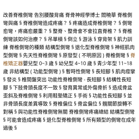
改善脊椎側彎 告別腰酸背痛 脊骨神經學博士 閻曉華 脊椎側
彎與痛 § 脊椎側彎造成疼痛？ § 疼痛造成脊椎側彎？ § 側彎
愈彎，疼痛愈嚴重？ § 整脊、整骨會不會拉直脊椎？ § 脊椎
側彎該如何治療？ § 吊單槓 § 倒立 § 游泳 § 穿背架 § 肌力訓
練 脊椎側彎的種類 結構型側彎 § 退化型脊椎側彎 § 神經肌肉
型側彎 § 先天性脊椎側彎 § 原發型 ( 不明原因 ) 脊椎側彎 §
脊
椎矯正器
嬰兒型 0~3 歲 § 幼兒型 4~10 歲 § 青少年型 11~18
歲 非結構型 ( 功能型側彎 ) § 暫時性側彎 § 長短腳 § 肌肉痙攣
§ 發炎 § 椎間盤突出 功能性脊椎側彎 - 長短腳 § 結構性長短
腳 § 下肢骨頭長度不一致 § 發育異常或外傷骨折 § 造成骨盆
歪斜及脊椎側彎 § 利用鞋墊矯正 § 手術 § 功能性長短腳 § 並
非骨頭長度差異導致 § 脊椎偏位 § 骨盆偏位 § 髖關節旋轉不
對稱 § 與功能性脊椎側彎無關 脊椎側彎疼痛總結 結構型側彎
§ 可能會造成疼痛 § 退化型脊椎側彎 § 所有類型的側彎在成年
過後 §