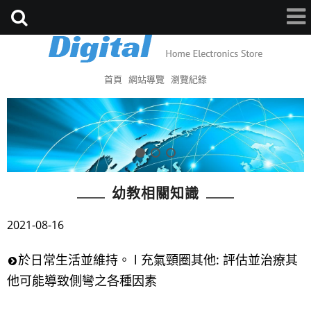
首頁
網站導覽
瀏覽紀錄
幼教相關知識
2021-08-16
於日常生活並維持。 l 充氣頸圈其他: 評估並治療其
他可能導致側彎之各種因素