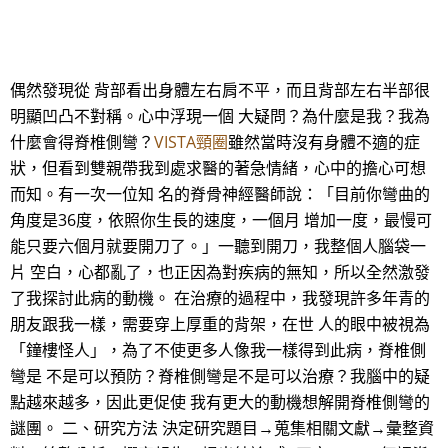
偶然發現從 背部看出身體左右肩不平，而且背部左右半部很
明顯凹凸不對稱。心中浮現一個 大疑問？為什麼是我？我為
什麼會得脊椎側彎？
VISTA頸圈
雖然當時沒有身體不適的症
狀，但看到雙親帶我到處求醫的著急情緒，心中的擔心可想
而知。有一次一位知 名的脊骨神經醫師說：「目前你彎曲的
角度是36度，依照你生長的速度，一個月 增加一度，最慢可
能只要六個月就要開刀了。」一聽到開刀，我整個人腦袋一
片 空白，心都亂了，也正因為對疾病的無知，所以全然激發
了我探討此病的動機。 在治療的過程中，我發現許多年青的
朋友跟我一樣，需要穿上厚重的背架，在世 人的眼中被視為
「鐘樓怪人」，為了不使更多人像我一樣得到此病，脊椎側
彎是 不是可以預防？脊椎側彎是不是可以治療？我腦中的疑
點越來越多，因此更促使 我有更大的動機想解開脊椎側彎的
謎團。 二、研究方法 決定研究題目→蒐集相關文獻→彙整資