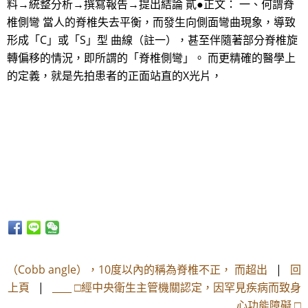
料→統整分析→撰寫報告→提出結論 貳●正文： 一、何謂脊
椎側彎 當人的脊椎失去平衡，而發生向側面彎曲現象，導致
形成「C」或「S」型 曲線（註一），甚至伴隨著部分脊椎旋
轉偏移的情況，即所謂的「脊椎側彎」。 而更精確的醫學上
的定義，就是先拍患者的正面站直的X光片，
（Cobb angle），10度以內的稱為脊椎不正， 而超出
|
回
上頁
|
____ □經中央衛生主管機關認定，因罕見疾病而致身
心功能障礙 □