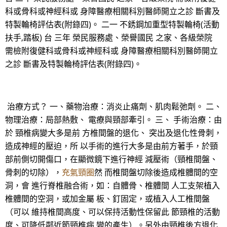
科或骨科或神經科或 身障醫療相關科別醫師開立之診 斷書及
特製輪椅評估表(附錄四)。 二一 不銹鋼加重型特製輪椅(活動
扶手,踏板) 台 三年 榮民服務處、榮譽國民 之家、各級榮院
需檢附復健科或骨科或神經科或 身障醫療相關科別醫師開立
之診 斷書及特製輪椅評估表(附錄四)。
治療方式？ 一、藥物治療：消炎止痛劑、肌肉鬆弛劑。 二、
物理治療：局部熱敷、 電療與頸部牽引。 三、 手術治療：由
於 頸椎病變大多是前 方椎間盤的退化、 突出及退化性骨刺，
造成神經的壓迫，所 以手術的進行大多是由前方著手，於頸
部前側切開傷口，在顯微鏡下進行神經 減壓術（頸椎間盤、
骨刺的切除），
充氣頸圈
然 而椎間盤切除後造成椎體間的空
洞，會 進行脊椎融合術，如：自體骨、椎體間 人工支架植入
椎體間的空洞，或加金屬 板、釘固定，或植入人工椎間盤
（可以 維持椎間高度、可以保持活動性保留此 節頸椎的活動
度、可降低鄰近節頸椎病 變的產生）。另外由頸椎後方退化