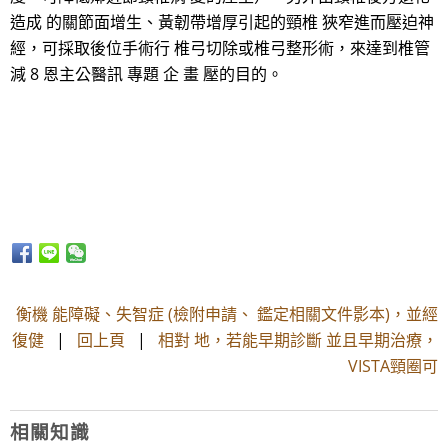
造成 的關節面增生、黃韌帶增厚引起的頸椎 狹窄進而壓迫神
經，可採取後位手術行 椎弓切除或椎弓整形術，來達到椎管
減 8 恩主公醫訊 專題 企 畫 壓的目的。
衡機 能障礙、失智症 (檢附申請、 鑑定相關文件影本)，並經
復健
|
回上頁
|
相對 地，若能早期診斷 並且早期治療，
VISTA頸圈可
相關知識