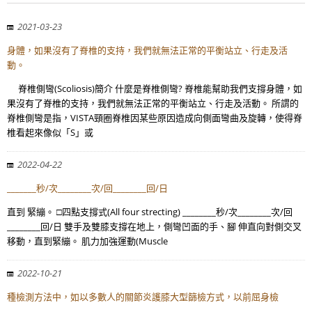
2021-03-23
身體，如果沒有了脊椎的支持，我們就無法正常的平衡站立、行走及活
動。
脊椎側彎(Scoliosis)簡介 什麼是脊椎側彎? 脊椎能幫助我們支撐身體，如
果沒有了脊椎的支持，我們就無法正常的平衡站立、行走及活動。 所謂的
脊椎側彎是指，VISTA頸圈脊椎因某些原因造成向側面彎曲及旋轉，使得脊
椎看起來像似「S」或
2022-04-22
_______秒/次________次/回________回/日
直到 緊繃。 □四點支撐式(All four strecting) ________秒/次________次/回
________回/日 雙手及雙膝支撐在地上，側彎凹面的手、腳 伸直向對側交叉
移動，直到緊繃。 肌力加強運動(Muscle
2022-10-21
種檢測方法中，如以多數人的關節炎護膝大型篩檢方式，以前屈身檢