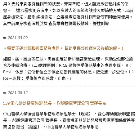
用 X 光片來判定脊椎側彎的狀況，非常準確，但人體須承受輻射線的傷
害。 上述六種檢測方法中，如以多數人的關節炎護膝大型篩檢方式，以前
屈身檢查法、鉛垂 線檢測法、立姿檢查法及脊柱側彎計等四種最常使用。
其中前屈身檢查法對於檢 查胸椎脊柱側彎較精確，脊柱側彎
2021-03-09
。需要正確診斷和適當緊急處理， 幫助受傷部位癒合及後續治療。 (
如腫、痛、瘀血等症狀。需要正確診斷和適當緊急處理， 幫助受傷部位癒
合及後續治療。 (二)處理原則：RICE 是急性受傷期基本的處理步驟， R：
Rest－休息：受傷部位立即停止活動做適度的休息，避免進一步受傷。 I：
Ice－冰敷： 受傷後立即冰敷，止血、止
2021-08-12
539;愛心婦幼健康聯盟 館長 ・彤顏健康管理公司 營運長 &
中山醫學大學復健醫學系物理治療組學士 【現職】 ・愛心婦幼健康聯盟 館
長 ・彤顏健康管理公司 營運長 ・脊椎矯正器嬰幼兒發展與家庭關係促進專
業協會 總召 【經歷】 ・中山醫學大學物理治療學系助