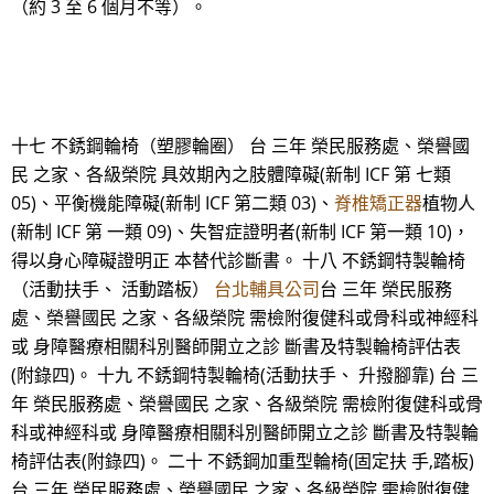
（約 3 至 6 個月不等）。
十七 不銹鋼輪椅（塑膠輪圈） 台 三年 榮民服務處、榮譽國
民 之家、各級榮院 具效期內之肢體障礙(新制 ICF 第 七類
05)、平衡機能障礙(新制 ICF 第二類 03)、
脊椎矯正器
植物人
(新制 ICF 第 一類 09)、失智症證明者(新制 ICF 第一類 10)，
得以身心障礙證明正 本替代診斷書。 十八 不銹鋼特製輪椅
（活動扶手、 活動踏板）
台北輔具公司
台 三年 榮民服務
處、榮譽國民 之家、各級榮院 需檢附復健科或骨科或神經科
或 身障醫療相關科別醫師開立之診 斷書及特製輪椅評估表
(附錄四)。 十九 不銹鋼特製輪椅(活動扶手、 升撥腳靠) 台 三
年 榮民服務處、榮譽國民 之家、各級榮院 需檢附復健科或骨
科或神經科或 身障醫療相關科別醫師開立之診 斷書及特製輪
椅評估表(附錄四)。 二十 不銹鋼加重型輪椅(固定扶 手,踏板)
台 三年 榮民服務處、榮譽國民 之家、各級榮院 需檢附復健