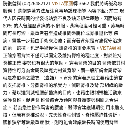
院復健科 (02)26482121
VISTA頸圈
轉 3662 我們將竭誠為您
服務！ 背架穿著方法及注意事項護理指導 內容下載 : 前言 現
代人因長時間的坐姿或站姿不良及缺乏規律運動，因而約有
80％ 的人曾經歷背痛的不 舒服。背痛程度可輕可重，疼痛時
間可長可短，嚴重者甚至造成椎間盤脫位或脊椎退化等 疾
病，需進一步藉由手術來治療；而穿著背架是背痛保守治療
的第一選擇，也是手術後保 護脊椎的重要處置。
VISTA頸圈
正確穿著背架不僅可以固定及維持脊椎的穩定度，對於維持
脊椎正確 姿勢也有很大的幫助。 穿著背架的目的 背架依其材
質特性可分為金屬及壓克力材質背架，而一般所謂金屬背架
就是為俗稱之鐵衣 （臺語）。背架的穿著原理主要藉由適當
的支托脊椎、分攤脊椎的承受力，減輕脊椎及背 部組織的壓
力，藉以達到減輕腰部酸痛的目的，也藉由限制脊椎活動來
保護脊椎、促進脊 椎骨癒合及預防與身體姿勢相關之合併
症。 若為急性發作厲害的腰痛，醫師會建議短期使 用束腹支
撐，但若有脊椎滑脫、先天性脊柱側彎、脊椎壓迫性骨折、
腰椎狹窄等較嚴重症 狀，則可能會建議較長時間使用背架