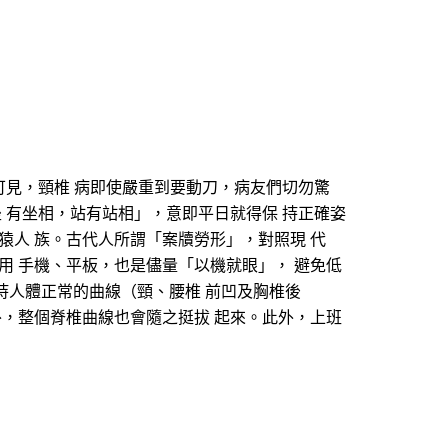
可見，頸椎 病即使嚴重到要動刀，病友們切勿驚
 有坐相，站有站相」，意即平日就得保 持正確姿
猿人 族。古代人所謂「案牘勞形」，對照現 代
用 手機、平板，也是儘量「以機就眼」， 避免低
了保持人體正常的曲線（頸、腰椎 前凹及胸椎後
外，整個脊椎曲線也會隨之挺拔 起來。此外，上班