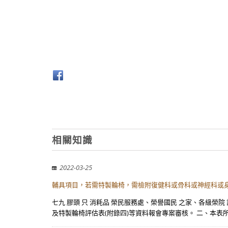
相關知識
2022-03-25
輔具項目，若需特製輪椅，需檢附復健科或骨科或神經科或
七九 膠頭 只 消耗品 榮民服務處、榮譽國民 之家、各級
及特製輪椅評估表(附錄四)等資料報會專案審核。 二、本表