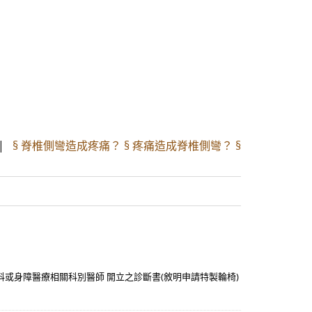
|
§ 脊椎側彎造成疼痛？ § 疼痛造成脊椎側彎？ §
科或身障醫療相關科別醫師 開立之診斷書(敘明申請特製輪椅)