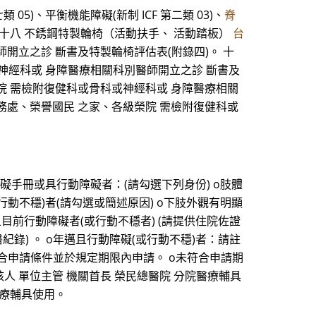
5)、平衡機能障礙(新制 ICF 第二類 03)、
脊
斷書。 十八 不銹鋼特製輪椅（活動扶手、 活動踏板）
台
開立之診 斷書及特製輪椅評估表(附錄四)。 十
或神經科或 身障醫療相關科別醫師開立之診 斷書及
級榮院 需檢附復健科或骨科或神經科或 身障醫療相關
民服務處、榮譽國民 之家、各級榮院 需檢附復健科或
障礙手冊或具行動障礙者：(請勾選下列身份) o肢體
障礙(或行動不穩)者(請勾選或簡述原因) o下肢外觀有明顯
前行動障礙者(或行動不穩者) (請提供住院佐證
醫紀錄) 。 o年邁且行動障礙(或行動不穩)者：請註
o符合申請條件並於規定期限內申請。 o未符合申請期
人 單位主管 機關首長 榮民總醫院 分院醫療輔具
醫療輔具使用。