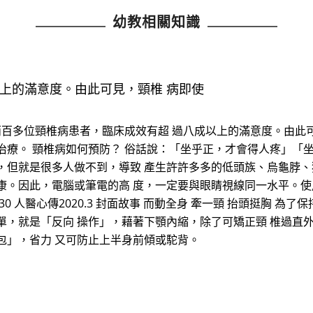
幼教相關知識
上的滿意度。由此可見，頸椎 病即使
的兩百多位頸椎病患者，臨床成效有超 過八成以上的滿意度。由此
治療。 頸椎病如何預防？ 俗話說：「坐乎正，才會得人疼」「坐
，但就是很多人做不到，導致 產生許許多多的低頭族、烏龜脖、
康。因此，電腦或筆電的高 度，一定要與眼睛視線同一水平。使
0 人醫心傳2020.3 封面故事 而動全身 牽一頸 抬頭挺胸 為
單，就是「反向 操作」，藉著下顎內縮，除了可矯正頸 椎過直
包」，省力 又可防止上半身前傾或駝背。