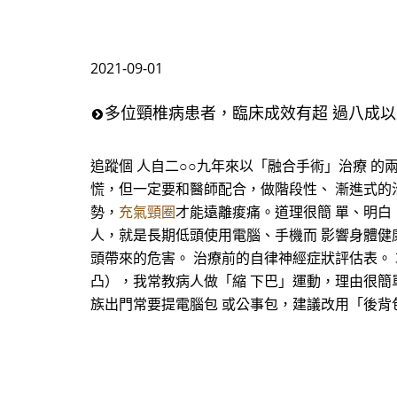
2021-09-01
多位頸椎病患者，臨床成效有超 過八成以
追蹤個 人自二○○九年來以「融合手術」治療 
慌，但一定要和醫師配合，做階段性、 漸進式的
勢，
充氣頸圈
才能遠離痠痛。道理很簡 單、明白
人，就是長期低頭使用電腦、手機而 影響身體健
頭帶來的危害。 治療前的自律神經症狀評估表。 3
凸），我常教病人做「縮 下巴」運動，理由很簡
族出門常要提電腦包 或公事包，建議改用「後背