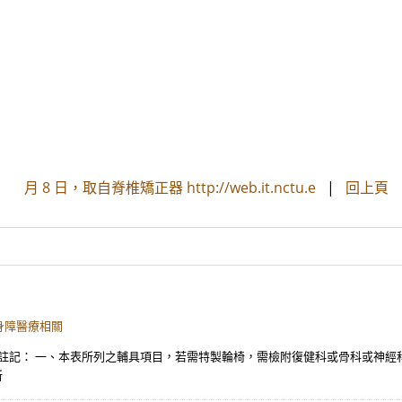
月 8 日，取自脊椎矯正器 http://web.it.nctu.e
|
回上頁
身障醫療相關
榮院 註記： 一、本表所列之輔具項目，若需特製輪椅，需檢附復健科或骨科或神經
所