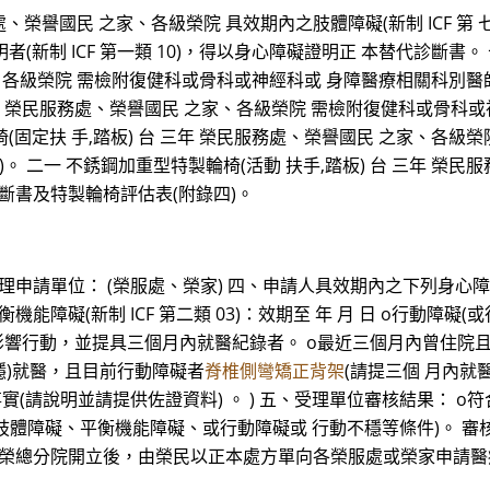
譽國民 之家、各級榮院 具效期內之肢體障礙(新制 ICF 第 七類 0
智症證明者(新制 ICF 第一類 10)，得以身心障礙證明正 本替代診
、各級榮院 需檢附復健科或骨科或神經科或 身障醫療相關科別醫師
三年 榮民服務處、榮譽國民 之家、各級榮院 需檢附復健科或骨科
椅(固定扶 手,踏板) 台 三年 榮民服務處、榮譽國民 之家、各
。 二一 不銹鋼加重型特製輪椅(活動 扶手,踏板) 台 三年 榮
斷書及特製輪椅評估表(附錄四)。
受理申請單位： (榮服處、榮家) 四、申請人具效期內之下列身心
 o平衡機能障礙(新制 ICF 第二類 03)：效期至 年 月 日 o行動
響行動，並提具三個月內就醫紀錄者。 o最近三個月內曾住院且目
不穩)就醫，且目前行動障礙者
脊椎側彎矯正背架
(請提三個 月內就
事實(請說明並請提供佐證資料) 。 ) 五、受理單位審核結果： 
肢體障礙、平衡機能障礙、或行動障礙或 行動不穩等條件)。 審核
榮總及榮總分院開立後，由榮民以正本處方單向各榮服處或榮家申請