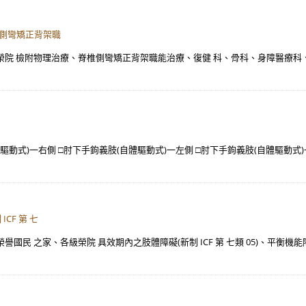
椎側彎矯正背架職
級榮院 檢附物理治療、脊椎側彎矯正背架職能治療、復健 科、骨科、身障醫療科、
驅動式)一右側 □肘下手鉤義肢(自體驅動式)一左側 □肘下手鉤義肢(自體驅動式)
CF 第 七
民 之家、各級榮院 具效期內之肢體障礙(新制 ICF 第 七類 05)、平衡機能障礙