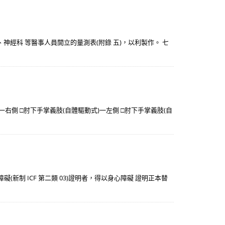
神經科 等醫事人員開立的量測表(附錄 五)，以利製作。 七
一右側 □肘下手掌義肢(自體驅動式)一左側 □肘下手掌義肢(自
(新制 ICF 第二類 03)證明者，得以身心障礙 證明正本替