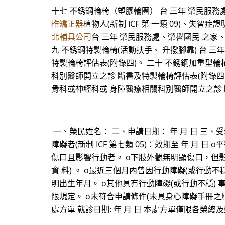
十七 不銹鋼輪椅（塑膠輪圈） 台 三年 榮民服務處、榮
椎矯正器
植物人(新制 ICF 第 一類 09)、失
北輔具公司
台 三年 榮民服務處、榮譽國民 之家
九 不銹鋼特製輪椅(活動扶手、 升撥腳靠) 台 
特製輪椅評估表(附錄四)。 二十 不銹鋼加重型輪
科別醫師開立之診 斷書及特製輪椅評估表(附錄四)
骨科或神經科或 身障醫療相關科別醫師開立之診 
一、榮民姓名： 二、申請日期： 年 月 日 三、
障礙者(新制 ICF 第七類 05)：效期至 年 月 日
傷口且影響行動者。 o下肢外觀無明顯傷口，但影
資 料) 。 o最近三個月內曾因行動障礙(或行動
明出生年月。 o其他具有行動障礙(或行動不穩) 
限規定。 o未符合申請條件(未具身心障礙手冊之
處方單 就診日期: 年 月 日 本處方單僅限各