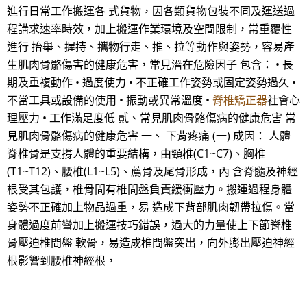
進行日常工作搬運各 式貨物，因各類貨物包裝不同及運送過
程講求速率時效，加上搬運作業環境及空間限制，常重覆性
進行 抬舉、握持、攜物行走、推、拉等動作與姿勢，容易產
生肌肉骨骼傷害的健康危害，常見潛在危險因子 包含： • 長
期及重複動作 • 過度使力 • 不正確工作姿勢或固定姿勢過久 •
不當工具或設備的使用 • 振動或異常溫度 •
脊椎矯正器
社會心
理壓力 • 工作滿足度低 貳、常見肌肉骨骼傷病的健康危害 常
見肌肉骨骼傷病的健康危害 一、 下背疼痛 (一) 成因： 人體
脊椎骨是支撐人體的重要結構，由頸椎(C1~C7)、胸椎
(T1~T12)、腰椎(L1~L5)、薦骨及尾骨形成，內 含脊髓及神經
根受其包護，椎骨間有椎間盤負責緩衝壓力。搬運過程身體
姿勢不正確加上物品過重，易 造成下背部肌肉韌帶拉傷。當
身體過度前彎加上搬運技巧錯誤，過大的力量使上下節脊椎
骨壓迫椎間盤 軟骨，易造成椎間盤突出，向外膨出壓迫神經
根影響到腰椎神經根，