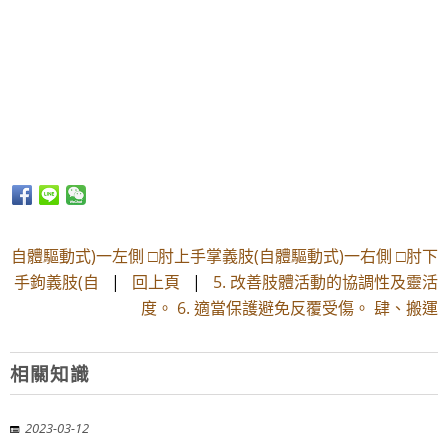
自體驅動式)一左側 □肘上手掌義肢(自體驅動式)一右側 □肘下
手鉤義肢(自
|
回上頁
|
5. 改善肢體活動的協調性及靈活
度。 6. 適當保護避免反覆受傷。 肆、搬運
相關知識
2023-03-12