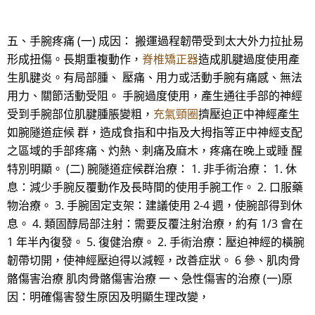
五、手腕疼痛 (一) 成因： 搬運過程韌帶受到太大外力拉扯易
形成扭傷。長期重複動作，
脊椎矯正器
造成肌腱過度使用產
生肌腱炎。有局部腫、 壓痛、用力或活動手腕有痛感、無法
用力、關節活動受阻。 手腕過度使用，產生通往手部的神經
受到手腕部位肌腱腫脹變粗，
充氣頸圈
擠壓迫正中神經產生
如腕隧道症候 群，造成食指和中指及大拇指等正中神經支配
之區域的手部疼痛、灼熱、刺痛及麻木，疼痛在晚上或睡 醒
特別明顯。 (二) 腕隧道症候群治療： 1. 非手術治療： 1. 休
息：減少手腕反覆動作及長時間的使用手腕工作。 2. 口服藥
物治療。 3. 手腕固定支架：建議使用 2-4 週，使腕部得到休
息。 4. 類固醇局部注射：需要反覆注射治療，約有 1/3 會在
1 年半內復發。 5. 復健治療。 2. 手術治療：壓迫神經的橫腕
韌帶切開，使神經壓迫得以減輕，改善症狀。 6 參、肌肉骨
骼傷害治療 肌肉骨骼傷害治療 一、急性傷害的治療 (一)原
因：明確傷害發生原因及明顯生理改變，