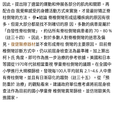
因此，提出除了適當的運動和伸展各部分的肌肉和關節，再
配合自 我覺察感受的身體活動方式來實施，才是最好矯正脊
柱側彎的方法。 參●結論 脊椎側彎形成這種疾病的原因有很
多，但是大部分都是找不到確切的原 因，多數的病患是屬於
「自發性脊柱側彎」，約佔所有脊柱側彎病患者的 70 ~ 80 %
（註三十四）。因此，對於多數人對脊椎側彎的迷思及偏
見，
復健醫療器材
並不會形成脊柱 側彎的主要原因。 目前脊
椎側彎診斷方式中，仍以前屈身檢查法為最準確，加上算出
柯卜氏 角度，即可作為進一步治療的參考依據。美國和日本
等國從1970年代就相當重視 學童脊柱側彎的議題。在全國中
小學進行大規模篩檢，發現每100人平均就有 2.1~4.6 人中患
有脊柱側彎，並且有日漸惡化的趨勢（註三十五）。從「預
防重於 治療」的觀點看來，建議政府單位應考慮將前屈身檢
查法作為目前的國小學童脊 椎側彎異常篩檢，並仿效歐美先
進國家，