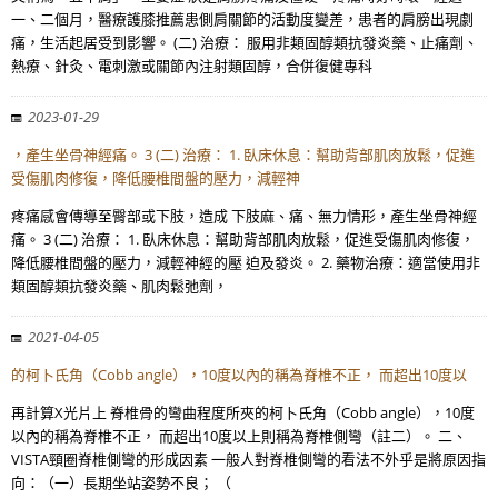
一、二個月，醫療護膝推薦患側肩關節的活動度變差，患者的肩膀出現劇
痛，生活起居受到影響。 (二) 治療： 服用非類固醇類抗發炎藥、止痛劑、
熱療、針灸、電刺激或關節內注射類固醇，合併復健專科
2023-01-29
，產生坐骨神經痛。 3 (二) 治療： 1. 臥床休息：幫助背部肌肉放鬆，促進
受傷肌肉修復，降低腰椎間盤的壓力，減輕神
疼痛感會傳導至臀部或下肢，造成 下肢麻、痛、無力情形，產生坐骨神經
痛。 3 (二) 治療： 1. 臥床休息：幫助背部肌肉放鬆，促進受傷肌肉修復，
降低腰椎間盤的壓力，減輕神經的壓 迫及發炎。 2. 藥物治療：適當使用非
類固醇類抗發炎藥、肌肉鬆弛劑，
2021-04-05
的柯卜氏角（Cobb angle），10度以內的稱為脊椎不正， 而超出10度以
再計算X光片上 脊椎骨的彎曲程度所夾的柯卜氏角（Cobb angle），10度
以內的稱為脊椎不正， 而超出10度以上則稱為脊椎側彎（註二）。 二、
VISTA頸圈脊椎側彎的形成因素 一般人對脊椎側彎的看法不外乎是將原因指
向：（一）長期坐站姿勢不良； （