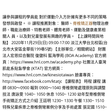
讓參與課程的學員能 對於運動介入方針擁有更多不同的策略
發想與啟發。 ※ 課程推薦對象： 醫師、
脊椎矯正器
物理治療
師、職能治療師、特教老師、體育老師、運動及健康產業相
關人 員，以及對兒童發展有興趣的學員。 【上課時間與地
點】 2020年11月29日(日) 09:00-17:00 淡江大學台北校區(台
北市大安區金華街199巷5號) 【主辦單位／相關網站】 財團
法人宏恩綜合醫院 復健科 藍海學苑 (BOA Academy) 官方網
頁：https://www.hnl.com.tw/academy.php 社團法人臺灣
肌能系貼紮學會 (KTAT) 官方網頁：
https://www.hnl.com.tw/kinesiotaiwan 臉書專頁：
http://www.facebook.com/ktatjc 【課程表】 時程 課程 講
師 0830～0900 報到 0900～1040 脊椎側彎處理原則與調整
技法 唐詠雯 1040~ 1050 休息 1050~ 1230 幼年型脊椎側彎
手術矯正方式之介紹 王廷明 1230~ 1330 午餐 1330~ 1510
特殊兒童疾患之脊椎側彎案例分享及手術處置 張定國 1510~