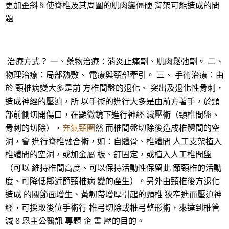
更加歪斜 § 使脊椎及其周圍的肌肉變僵硬 背架可能造成的問
題
治療方式？ 一、藥物治療：消炎止痛劑、肌肉鬆弛劑。 二、
物理治療：局部熱敷、 電療與頸部牽引。 三、 手術治療：由
於 頸椎病變大多是前 方椎間盤的退化、 突出及退化性骨刺，
造成神經的壓迫，所 以手術的進行大多是由前方著手，於頸
部前側切開傷口，在顯微鏡下進行神經 減壓術（頸椎間盤、
骨刺的切除），
充氣頸圈
然 而椎間盤切除後造成椎體間的空
洞，會 進行脊椎融合術，如：自體骨、椎體間 人工支架植入
椎體間的空洞，或加金屬 板、釘固定，或植入人工椎間盤
（可以 維持椎間高度、可以保持活動性保留此 節頸椎的活動
度、可降低鄰近節頸椎病 變的產生）。另外由頸椎後方退化
造成 的關節面增生、黃韌帶增厚引起的頸椎 狹窄進而壓迫神
經，可採取後位手術行 椎弓切除或椎弓整形術，來達到椎管
減 8 恩主公醫訊 專題 企 畫 壓的目的。