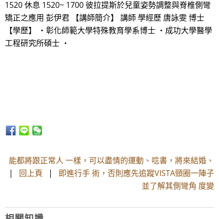
1520 休息 1520~ 1700 彼拉提斯於兒童姿勢調整與脊椎側彎
矯正之應用 彭伊君 【講師簡介】 講師 學經歷 唐詠雯 博士
【學歷】 ・彰化師範大學特殊教育學系博士 ・成功大學醫學
工程研究所碩士 ・
能都將跟正常人 一樣，可以盡情的運動、唸書，將來結婚、
|
回上頁
|
即進行手 術，否則應先追蹤VISTA頸圈一陣子
並了解其側彎角 度變
相關知識