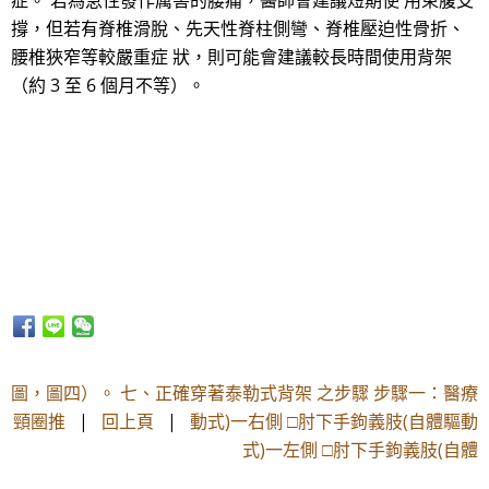
症。 若為急性發作厲害的腰痛，醫師會建議短期使 用束腹支
撐，但若有脊椎滑脫、先天性脊柱側彎、脊椎壓迫性骨折、
腰椎狹窄等較嚴重症 狀，則可能會建議較長時間使用背架
（約 3 至 6 個月不等）。
圖，圖四）。 七、正確穿著泰勒式背架 之步驟 步驟一：醫療
頸圈推
|
回上頁
|
動式)一右側 □肘下手鉤義肢(自體驅動
式)一左側 □肘下手鉤義肢(自體