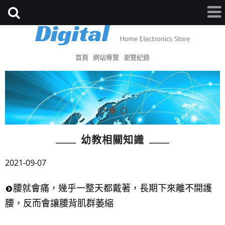
首頁
網站導覽
瀏覽紀錄
幼教相關知識
2021-09-07
腰就會痛，幾乎一整天都戴著，長期下來離不開護
腰，反而會讓腰背肌群萎縮