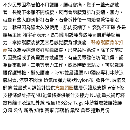
不少民眾因為害怕不用護腰，腰就會痛，幾乎一整天都戴
著，長期下來離不開護腰，反而會讓腰背肌群萎縮、無力，
就像有些人腳骨折打石膏，石膏拆掉後一開始會覺得腳沒
力，就是因為腳太久沒使用，肌肉萎縮了。 姿勢不正確 多是
腰痛主因 賴宇亮表示，長期使用護腰導致腰背肌群萎縮無
力，拿掉護腰後就更容易感覺腰背部痠痛，
醫療護腰背架推
薦
誤以為腰痛還沒好就繼續穿，形成惡性循環。除了先前提
到因受傷或手術需要穿戴護腰，有些民眾聽信坊間流傳，認
為從事搬運、工地等勞力工作，或長時間需站立，可以戴護
腰保護脊椎、避免腰痛。 冰紗雙層護腰 NU獨家專利冰紗涼
感材質, 涼爽不悶熱 透氣超彈力網狀Nylon布, 彈性佳, 透氣又
舒適 雙層式可調設計提供
充氣頸圈
雙層保護及支撐 背部6條
支撐條設計搭配NU能量條提供最佳支撐力 NU能量技術可釋
放負離子及遠紅外線 輕量183公克 Tags:冰紗雙層護腰護腰
分類 公告 新品 知識 賽事 部落格 彙整 彙整 選取月份