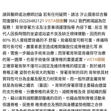
請與醫師或治療師討論 若有任何疑問，請洽 汐止國泰綜合醫
院復健科 (02)26482121
VISTA頸圈
轉 3662 我們將竭誠為您
服務！ 背架穿著方法及注意事項護理指導 內容下載 : 前言 現
代人因長時間的坐姿或站姿不良及缺乏規律運動，因而約有
80％ 的人曾經歷背痛的不 舒服。背痛程度可輕可重，疼痛時
間可長可短，嚴重者甚至造成椎間盤脫位或脊椎退化等 疾
病，需進一步藉由手術來治療；而穿著背架是背痛保守治療
的第一選擇，也是手術後保 護脊椎的重要處置。
VISTA頸圈
正確穿著背架不僅可以固定及維持脊椎的穩定度，對於維持
脊椎正確 姿勢也有很大的幫助。 穿著背架的目的 背架依其材
質特性可分為金屬及壓克力材質背架，而一般所謂金屬背架
就是為俗稱之鐵衣 （臺語）。背架的穿著原理主要藉由適當
的支托脊椎、分攤脊椎的承受力，減輕脊椎及背 部組織的壓
力，藉以達到減輕腰部酸痛的目的，也藉由限制脊椎活動來
保護脊椎、促進脊 椎骨癒合及預防與身體姿勢相關之合併