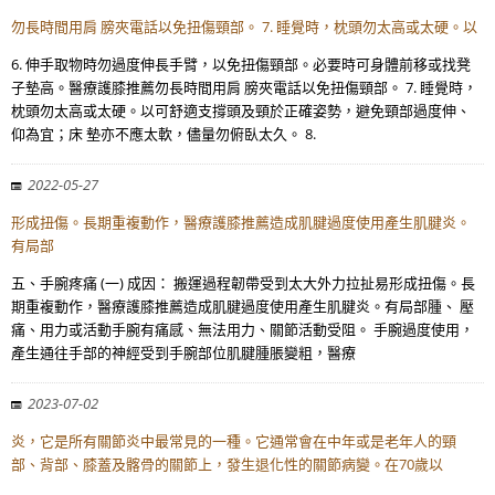
勿長時間用肩 膀夾電話以免扭傷頸部。 7. 睡覺時，枕頭勿太高或太硬。以
6. 伸手取物時勿過度伸長手臂，以免扭傷頸部。必要時可身體前移或找凳
子墊高。醫療護膝推薦勿長時間用肩 膀夾電話以免扭傷頸部。 7. 睡覺時，
枕頭勿太高或太硬。以可舒適支撐頭及頸於正確姿勢，避免頸部過度伸、
仰為宜；床 墊亦不應太軟，儘量勿俯臥太久。 8.
2022-05-27
形成扭傷。長期重複動作，醫療護膝推薦造成肌腱過度使用產生肌腱炎。
有局部
五、手腕疼痛 (一) 成因： 搬運過程韌帶受到太大外力拉扯易形成扭傷。長
期重複動作，醫療護膝推薦造成肌腱過度使用產生肌腱炎。有局部腫、 壓
痛、用力或活動手腕有痛感、無法用力、關節活動受阻。 手腕過度使用，
產生通往手部的神經受到手腕部位肌腱腫脹變粗，醫療
2023-07-02
炎，它是所有關節炎中最常見的一種。它通常會在中年或是老年人的頸
部、背部、膝蓋及髂骨的關節上，發生退化性的關節病變。在70歲以