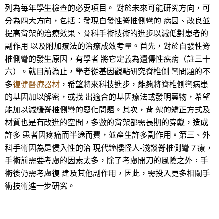
列為每年學生檢查的必要項目。 對於未來可能研究方向，可
分為四大方向，包括：發現自發性脊椎側彎的 病因、改良並
提高背架的治療效果、骨科手術技術的進步以減低對患者的
副作用 以及附加療法的治療成效考量。首先，對於自發性脊
椎側彎的發生原因，有學者 將它定義為遺傳性疾病（註三十
六）。就目前為止，學者從基因觀點研究脊椎側 彎問題的不
多
復健醫療器材
，希望將來科技進步，能夠將脊椎側彎病患
的基因加以解密，或找 出適合的基因療法或發明藥物，希望
能加以減緩脊椎側彎的惡化問題。其次，背 架的矯正方式及
材質也是有改進的空間，多數的背架都需長期的穿戴，造成
許多 患者因疼痛而半途而費，並產生許多副作用。第三、外
科手術因為是侵入性的治 現代鐘樓怪人-淺談脊椎側彎 7 療，
手術前需要考慮的因素太多，除了考慮開刀的風險之外，手
術後仍需考慮復 建及其他副作用，因此，需投入更多相關手
術技術進一步研究。