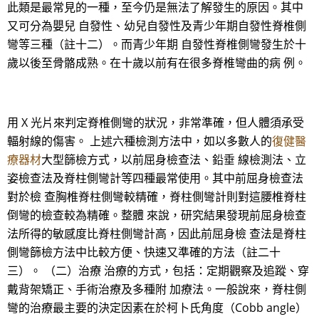
此類是最常見的一種，至今仍是無法了解發生的原因。其中
又可分為嬰兒 自發性、幼兒自發性及青少年期自發性脊椎側
彎等三種（註十二）。而青少年期 自發性脊椎側彎發生於十
歲以後至骨骼成熟。在十歲以前有在很多脊椎彎曲的病 例。
用 X 光片來判定脊椎側彎的狀況，非常準確，但人體須承受
輻射線的傷害。 上述六種檢測方法中，如以多數人的
復健醫
療器材
大型篩檢方式，以前屈身檢查法、鉛垂 線檢測法、立
姿檢查法及脊柱側彎計等四種最常使用。其中前屈身檢查法
對於檢 查胸椎脊柱側彎較精確，脊柱側彎計則對這腰椎脊柱
倒彎的檢查較為精確。整體 來說，研究結果發現前屈身檢查
法所得的敏感度比脊柱側彎計高，因此前屈身檢 查法是脊柱
側彎篩檢方法中比較方便、快速又準確的方法（註二十
三）。 （二）治療 治療的方式，包括：定期觀察及追蹤、穿
戴背架矯正、手術治療及多種附 加療法。一般說來，脊柱側
彎的治療最主要的決定因素在於柯卜氏角度（Cobb angle）