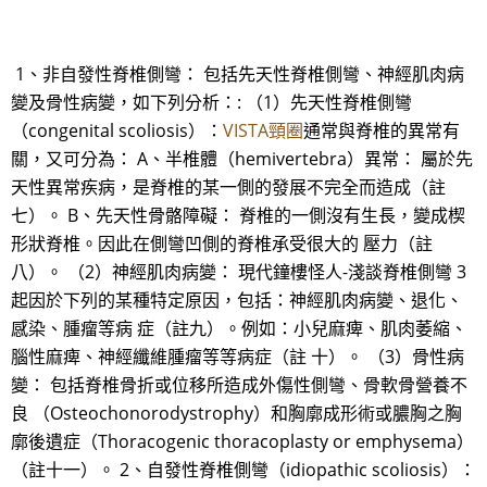
1、非自發性脊椎側彎： 包括先天性脊椎側彎、神經肌肉病
變及骨性病變，如下列分析：: （1）先天性脊椎側彎
（congenital scoliosis）：
VISTA頸圈
通常與脊椎的異常有
關，又可分為： A、半椎體（hemivertebra）異常： 屬於先
天性異常疾病，是脊椎的某一側的發展不完全而造成（註
七）。 B、先天性骨骼障礙： 脊椎的一側沒有生長，變成楔
形狀脊椎。因此在側彎凹側的脊椎承受很大的 壓力（註
八）。 （2）神經肌肉病變： 現代鐘樓怪人-淺談脊椎側彎 3
起因於下列的某種特定原因，包括：神經肌肉病變、退化、
感染、腫瘤等病 症（註九）。例如：小兒麻痺、肌肉萎縮、
腦性麻痺、神經纖維腫瘤等等病症（註 十）。 （3）骨性病
變： 包括脊椎骨折或位移所造成外傷性側彎、骨軟骨營養不
良 （Osteochonorodystrophy）和胸廓成形術或膿胸之胸
廓後遺症（Thoracogenic thoracoplasty or emphysema）
（註十一）。 2、自發性脊椎側彎（idiopathic scoliosis）：