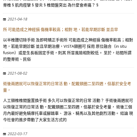
脊椎 § 肌肉痙攣 § 發炎 § 椎間盤突出 為什麼會疼痛？ §
2021-04-18
所 可能造成之神經損 傷機率較高；相對 地，若能早期診斷 並且早
以半椎體切除手術 及即時矯正手術所 可能造成之神經損 傷機率較高；相對
地，若能早期診斷 並且早期治療，VISTA頸圈可 採用 原位融合（in situ
fusion）或是生長板固定手術，則其 所冒風險相對較低。 至於，坊間所謂
的整脊術、民俗
2021-08-02
術後兩週就可以恢復正常的日常活 動，配戴頸圈二至四週，但基於安全考
量，
人工頸椎椎間盤置換手術 多久可以恢復正常的日常 活動？ 手術後兩週就可
以恢復正常的日常活 動，配戴頸圈二至四週，但基於安全考量， 術後三個
月內最好避免騎摩托車或腳踏車、 游泳、騎馬以及其他劇烈活動。 結論 現
今社會的進步帶動了大家生活方式的
2022-03-17