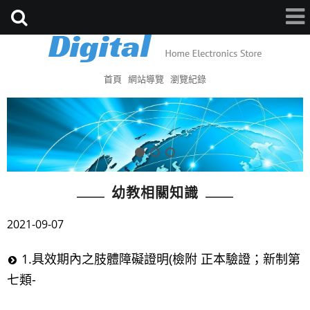
首頁
網站導覽
瀏覽紀錄
幼教相關知識
2021-09-07
1.具效期內之肢體障礙證明(檢附 正本驗證；新制第
七類-