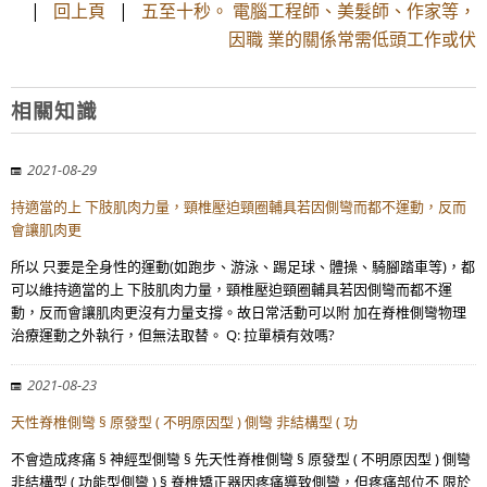
|
回上頁
|
五至十秒。 電腦工程師、美髮師、作家等，
因職 業的關係常需低頭工作或伏
相關知識
2021-08-29
持適當的上 下肢肌肉力量，頸椎壓迫頸圈輔具若因側彎而都不運動，反而
會讓肌肉更
所以 只要是全身性的運動(如跑步、游泳、踢足球、體操、騎腳踏車等)，都
可以維持適當的上 下肢肌肉力量，頸椎壓迫頸圈輔具若因側彎而都不運
動，反而會讓肌肉更沒有力量支撐。故日常活動可以附 加在脊椎側彎物理
治療運動之外執行，但無法取替。 Q: 拉單槓有效嗎?
2021-08-23
天性脊椎側彎 § 原發型 ( 不明原因型 ) 側彎 非結構型 ( 功
不會造成疼痛 § 神經型側彎 § 先天性脊椎側彎 § 原發型 ( 不明原因型 ) 側彎
非結構型 ( 功能型側彎 ) § 脊椎矯正器因疼痛導致側彎，但疼痛部位不 限於