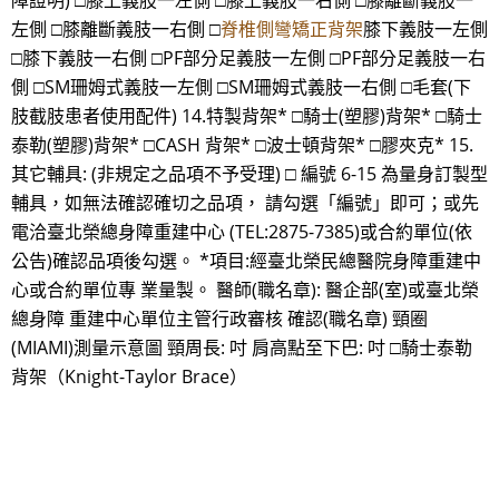
障證明) □膝上義肢一左側 □膝上義肢一右側 □膝離斷義肢一
左側 □膝離斷義肢一右側 □
脊椎側彎矯正背架
膝下義肢一左側
□膝下義肢一右側 □PF部分足義肢一左側 □PF部分足義肢一右
側 □SM珊姆式義肢一左側 □SM珊姆式義肢一右側 □毛套(下
肢截肢患者使用配件) 14.特製背架* □騎士(塑膠)背架* □騎士
泰勒(塑膠)背架* □CASH 背架* □波士頓背架* □膠夾克* 15.
其它輔具: (非規定之品項不予受理) □ 編號 6-15 為量身訂製型
輔具，如無法確認確切之品項， 請勾選「編號」即可；或先
電洽臺北榮總身障重建中心 (TEL:2875-7385)或合約單位(依
公告)確認品項後勾選。 *項目:經臺北榮民總醫院身障重建中
心或合約單位專 業量製。 醫師(職名章): 醫企部(室)或臺北榮
總身障 重建中心單位主管行政審核 確認(職名章) 頸圈
(MIAMI)測量示意圖 頸周長: 吋 肩高點至下巴: 吋 □騎士泰勒
背架（Knight-Taylor Brace）