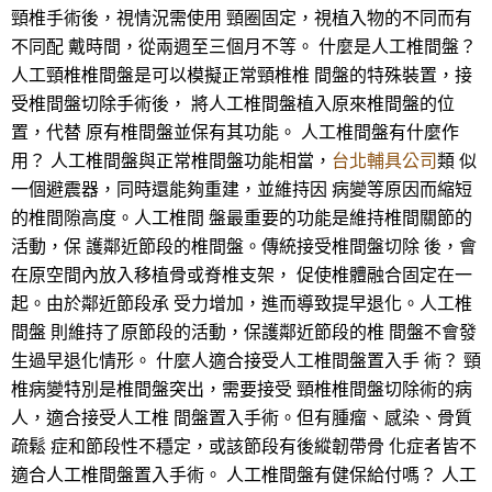
頸椎手術後，視情況需使用 頸圈固定，視植入物的不同而有
不同配 戴時間，從兩週至三個月不等。 什麼是人工椎間盤？
人工頸椎椎間盤是可以模擬正常頸椎椎 間盤的特殊裝置，接
受椎間盤切除手術後， 將人工椎間盤植入原來椎間盤的位
置，代替 原有椎間盤並保有其功能。 人工椎間盤有什麼作
用？ 人工椎間盤與正常椎間盤功能相當，
台北輔具公司
類 似
一個避震器，同時還能夠重建，並維持因 病變等原因而縮短
的椎間隙高度。人工椎間 盤最重要的功能是維持椎間關節的
活動，保 護鄰近節段的椎間盤。傳統接受椎間盤切除 後，會
在原空間內放入移植骨或脊椎支架， 促使椎體融合固定在一
起。由於鄰近節段承 受力增加，進而導致提早退化。人工椎
間盤 則維持了原節段的活動，保護鄰近節段的椎 間盤不會發
生過早退化情形。 什麼人適合接受人工椎間盤置入手 術？ 頸
椎病變特別是椎間盤突出，需要接受 頸椎椎間盤切除術的病
人，適合接受人工椎 間盤置入手術。但有腫瘤、感染、骨質
疏鬆 症和節段性不穩定，或該節段有後縱韌帶骨 化症者皆不
適合人工椎間盤置入手術。 人工椎間盤有健保給付嗎？ 人工