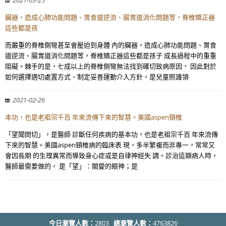
2021-03-25
臟器，造成心肺功能問題、胃食道逆流、腸胃道消化問題等，脊椎矯正器
這些都是孩
而嚴重的脊椎側彎甚至會壓迫到身體 內的臟器，造成心肺功能問題、胃食
道逆流、腸胃道消化問題等，脊椎矯正器這些都是孩子 成長過程中的重重
阻礙。棘手的是，七成以上的脊椎側彎無法找到確切致病原因， 因此對於
如何選擇適切處置方式、制定妥善運動介入方針，是兒童照護領
2021-02-26
本功，也是老祖宗千百 年來流傳下來的智慧。美國aspen頸椎
「望聞問切」，是醫師 診斷任何疾病的基本功，也是老祖宗千百 年來流傳
下來的智慧。美國aspen頸椎病的臨床表 現，多半繁複而非專一，常常又
會因長期 的生理異常而導致身心症或是自律神經失 調。診治這類病人時，
醫師最需要做的， 是「望」：關愛的眼神；是
今日瀏覽人數：
2803
總瀏覽人數：
4763826