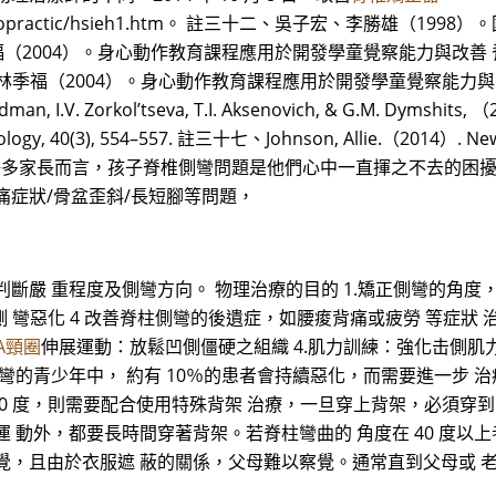
hospital/chiropractic/hsieh1.htm。 註三十二、吳子宏、
、林季福（2004）。身心動作教育課程應用於開發學童覺察能力與
十五、林季福（2004）。身心動作教育課程應用於開發學童覺察能
I.V. Zorkol’tseva, T.I. Aksenovich, & G.M. Dymshits, （
 Biology, 40(3), 554–557. 註三十七、Johnson, Allie.（2014）. New 
 對許多家長而言，孩子脊椎側彎問題是他們心中一直揮之不去的困
痛症狀/骨盆歪斜/長短腳等問題，
斷嚴 重程度及側彎方向。 物理治療的目的 1.矯正側彎的角度
 彎惡化 4 改善脊柱側彎的後遺症，如腰痠背痛或疲勞 等症狀 治
TA頸圈
伸展運動：放鬆凹側僵硬之組織 4.肌力訓練：強化击側肌
彎的青少年中， 約有 10％的患者會持續惡化，而需要進一步 治療
40 度，則需要配合使用特殊背架 治療，一旦穿上背架，必須穿到骨骼
 動外，都要長時間穿著背架。若脊柱彎曲的 角度在 40 度以
覺，且由於衣服遮 蔽的關係，父母難以察覺。通常直到父母或 