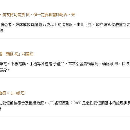
，病友們切勿驚 慌，但一定要和醫師配合，做
椎病患者，臨床成效有超 過八成以上的滿意度。由此可見，頸椎 病即使嚴重到
得
種「頸椎 病」相關症
、筆電、平板電腦、手機等各種電 子產品，常常引發肩頸痠痛、頭痛頭 暈、目
強身。
療。 (二)處理
傷部位癒合及後續治療。 (二)處理原則：RICE 是急性受傷期基本的處理步驟
冰