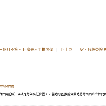
三個月不等。 什麼是人工椎間盤
|
回上頁
|
家、各級榮院 
戴時將背面兩
處（約肚臍延線）以確定背架高低位置。 2. 醫療頸圈推薦穿戴時將背面兩直立