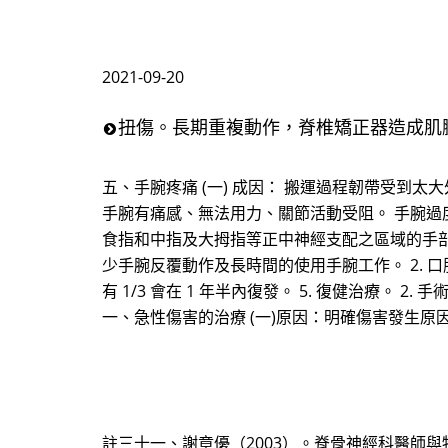
2021-09-20
扭傷。長期重複動作，脊椎矯正器造成肌
五、手腕疼痛 (一) 成因： 搬運過程韌帶受到
手腕有痛感、無法用力、關節活動受阻。 手腕
食指和中指及大拇指等正中神經支配之區域的手部疼痛
少手腕反覆動作及長時間的使用手腕工作。 2. 口服
有 1/3 會在 1 年半內復發。 5. 復健治療
一、急性傷害的治療 (一)原因：明確傷害發生原
註三十一、謝章優（2003）。脊骨神經科醫師與物理治