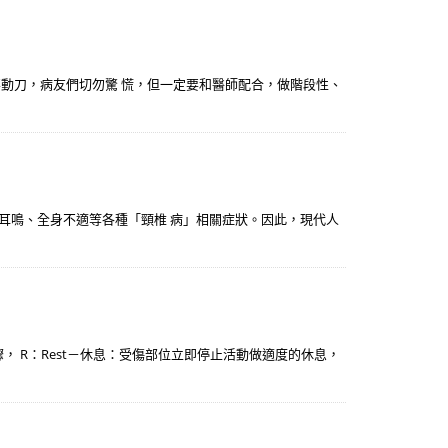
要動刀，病友們切勿驚 慌，但一定要和醫師配合，做階段性、
眩耳鳴、全身不適等各種「頸椎 病」相關症狀。因此，現代人
， R：Rest－休息：受傷部位立即停止活動做適度的休息，