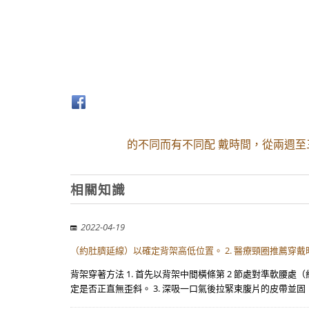
的不同而有不同配 戴時間，從兩週至
相關知識
2022-04-19
（約肚臍延線）以確定背架高低位置。 2. 醫療頸圈推薦穿
背架穿著方法 1. 首先以背架中間橫條第 2 節處對準軟腰
定是否正直無歪斜。 3. 深吸一口氣後拉緊束腹片的皮帶並固