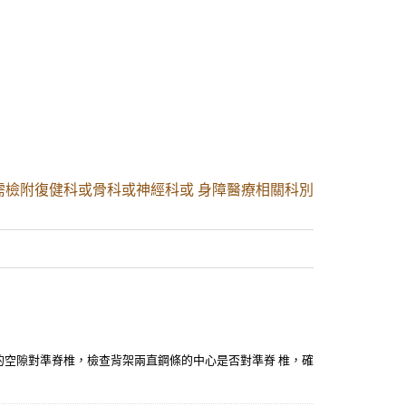
需檢附復健科或骨科或神經科或 身障醫療相關科別
桿間的空隙對準脊椎，檢查背架兩直鋼條的中心是否對準脊 椎，確