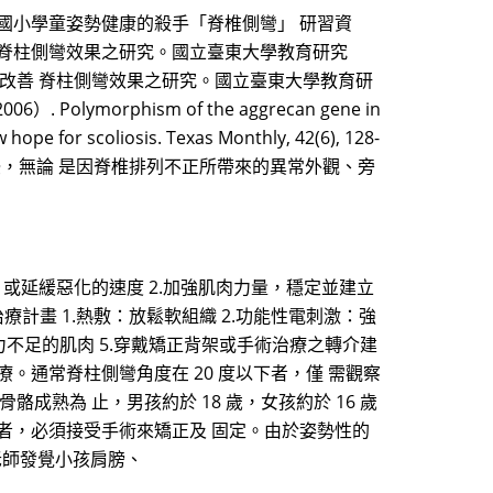
李勝雄（1998）。國小學童姿勢健康的殺手「脊椎側彎」 研習資
改善 脊柱側彎效果之研究。國立臺東大學教育研究
力與改善 脊柱側彎效果之研究。國立臺東大學教育研
2006）. Polymorphism of the aggrecan gene in
hope for scoliosis. Texas Monthly, 42(6), 128-
擾，無論 是因脊椎排列不正所帶來的異常外觀、旁
，或延緩惡化的速度 2.加強肌肉力量，穩定並建立
療計畫 1.熱敷：放鬆軟組織 2.功能性電刺激：強
力不足的肌肉 5.穿戴矯正背架或手術治療之轉介建
。通常脊柱側彎角度在 20 度以下者，僅 需觀察
成熟為 止，男孩約於 18 歲，女孩約於 16 歲
上者，必須接受手術來矯正及 固定。由於姿勢性的
老師發覺小孩肩膀、