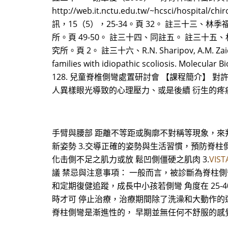
http://web.it.nctu.edu.tw/~hcsci/
訊，15（5），25-34。頁 32。 註三十三
所。頁 49-50。 註三十四、同註五。 註三
究所。頁 2。 註三十六、R.N. Sharipov, A.M. Zaidman, 
families with idiopathic scoliosis. Molecular
128. 兒童脊椎側彎處置研討會 【課程簡介】
人異樣眼光導致的心理壓力、或是後續 衍生的疼
手臂與腰部 距離不等距或胸廓不對稱等現象，來判
新姿勢 3.交導正確的姿勢與生活習慣，預防脊柱側
化击側不足之肌力或放 鬆凹側僵硬之肌肉 3.
VIS
議 禁忌與注意事項： 一般而言，被診斷為脊柱側
和定期復健追蹤，成長中小孩若側彎 角度在 25-
時才可 停止治療，治療期間除了洗澡和大動作的運
脊柱側彎是漸進性的， 早期並無任何不舒服的感