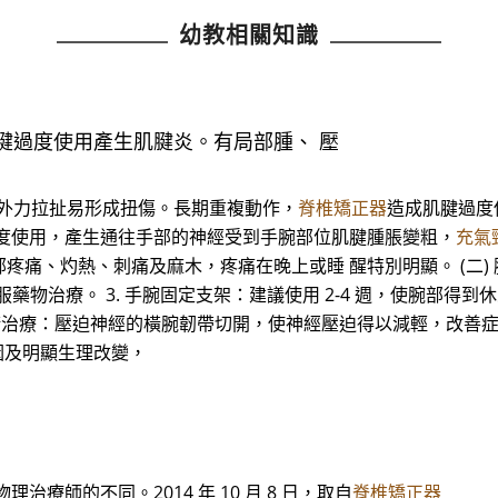
幼教相關知識
腱過度使用產生肌腱炎。有局部腫、 壓
太大外力拉扯易形成扭傷。長期重複動作，
脊椎矯正器
造成肌腱過度
過度使用，產生通往手部的神經受到手腕部位肌腱腫脹變粗，
充氣
、灼熱、刺痛及麻木，疼痛在晚上或睡 醒特別明顯。 (二) 腕隧
藥物治療。 3. 手腕固定支架：建議使用 2-4 週，使腕部得到
。 2. 手術治療：壓迫神經的橫腕韌帶切開，使神經壓迫得以減輕，改
因及明顯生理改變，
療師的不同。2014 年 10 月 8 日，取自
脊椎矯正器