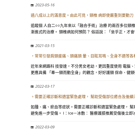
2023-05-16
過八成以上的滿意度。由此可見，頸椎 病即使嚴重到要動刀
追蹤個 人自二○○九年來以「融合手術」治療 的兩百多位頸
漸進式的治療。 頸椎病如何預防？ 俗話說：「坐乎正，才會
2021-03-15
，常常引發肩頸痠痛、頭痛頭 暈、目眩耳鳴、全身不適等各
近年來網路科 技發達，不分男女老幼，更因重度使用 電腦
更應具備 「牽一頸而動全身」的觀念，好好護頸 保命、健頸
2022-03-17
。需要正確診斷和適當緊急處理， 幫助受傷部位癒合及後續治
如腫、痛、瘀血等症狀。需要正確診斷和適當緊急處理， 幫助受
避免進一步受傷。 I：Ice－冰敷： 醫療護膝推薦受傷後立即
2022-03-09