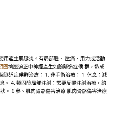
使用產生肌腱炎。有局部腫、 壓痛、用力或活動
頸圈
擠壓迫正中神經產生如腕隧道症候 群，造成
道症候群治療： 1. 非手術治療： 1. 休息：減
休息。 4. 類固醇局部注射：需要反覆注射治療，約
善症狀。 6 參、肌肉骨骼傷害治療 肌肉骨骼傷害治療