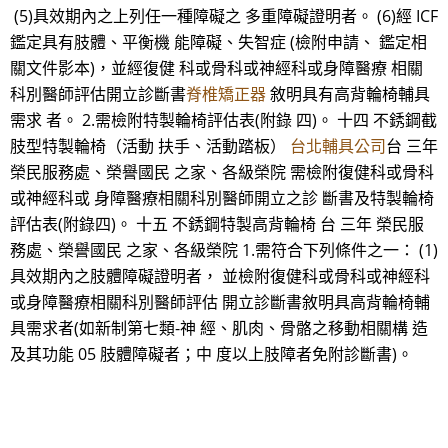
(5)具效期內之上列任一種障礙之 多重障礙證明者。 (6)經 ICF
鑑定具有肢體、平衡機 能障礙、失智症 (檢附申請、 鑑定相
關文件影本)，並經復健 科或骨科或神經科或身障醫療 相關
科別醫師評估開立診斷書
脊椎矯正器
敘明具有高背輪椅輔具
需求 者。 2.需檢附特製輪椅評估表(附錄 四)。 十四 不銹鋼截
肢型特製輪椅（活動 扶手、活動踏板）
台北輔具公司
台 三年
榮民服務處、榮譽國民 之家、各級榮院 需檢附復健科或骨科
或神經科或 身障醫療相關科別醫師開立之診 斷書及特製輪椅
評估表(附錄四)。 十五 不銹鋼特製高背輪椅 台 三年 榮民服
務處、榮譽國民 之家、各級榮院 1.需符合下列條件之一： (1)
具效期內之肢體障礙證明者， 並檢附復健科或骨科或神經科
或身障醫療相關科別醫師評估 開立診斷書敘明具高背輪椅輔
具需求者(如新制第七類-神 經、肌肉、骨骼之移動相關構 造
及其功能 05 肢體障礙者；中 度以上肢障者免附診斷書)。