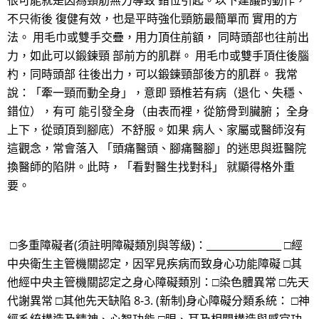
很可能就是因為頸筋無力導致 錯位引起。以下建議的動作，
不只術後 復健有效，也是平時強化頸筋最簡單而 實用的方
法。 用毛巾或雙手交疊，用力頂住前額， 同時頭部也往前出
力，如此可以鍛鍊頸 部前方的肌群。 用毛巾或雙手頂住後腦
杓，同時頭部 往後出力，可以鍛鍊頸部後方的肌群。 我常
說：「牽一頸而動全身」，意即 頸椎若有病（退化、失穩、
錯位），有可 能引發全身（由表而裡，從筋骨到臟腑； 全身
上下，從頭頂到腳底）不舒服。如果 病人、家屬或醫師沒有
這觀念，常會落入 「頭痛醫頭、腳痛醫腳」的迷思與逛醫院
換醫師的陷阱。此時，「看對醫生找對科」 就顯得格外重
要。
□多重障礙者(須註明障礙類別與等級)：_______________ □經
中央衛生主管機關認定，因罕見疾病而致身心功能障礙 □其
他經中央主管機關認定之身心障礙類別：□染色體異常 □先天
代謝異常 □其他先天缺陷 8-3. (新制)身心障礙分類系統： □神