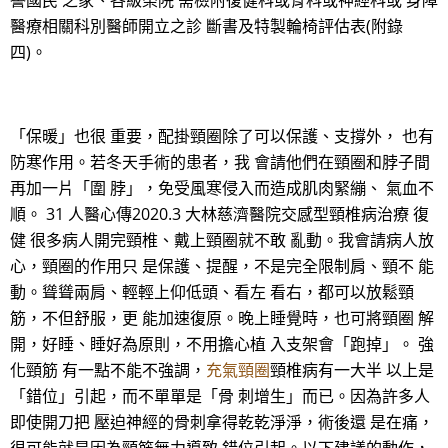
譽國民 之家、各級榮院 需檢附復健科或骨科或神經科或 身障
醫療相關科別醫師開立之診 斷書及特製輪椅評估表(附錄
四)。
「保暖」也很 重要，配掛頸圈除了可以保護、支撐外， 也有
防寒作用。若冬天手術的患者，我 會請他們在頸圈和脖子間
再加一片「圍 脖」，免受風寒侵入而造成肌肉緊繃、 氣血不
順。 31 人醫心傳2020.3 大林慈濟醫院交感型頸椎病治療 復
健 很多病人開完頸椎、戴上頸圈就不敢 亂動。我會請病人放
心，頸圈的作用只 是保護、提醒，不是完全限制肩、頸不 能
動。聳聳兩肩、輕輕上仰低頭、看左 看右，都可以放鬆頸
筋，不但舒服，更 能加速復原。晚上睡覺時，也可將頸圈 解
開，好睡、睡好為原則，不用擔心植 入支架會「跑掉」。 強
化頸筋 有一點不能不強調，
充氣頸圈
頸椎病有一大半 以上是
「錯位」引起，而不單單是「骨 刺增生」而已。因為許多人
即使開刀把 壓迫神經的骨刺拿得乾乾淨淨，術後還 是在痛，