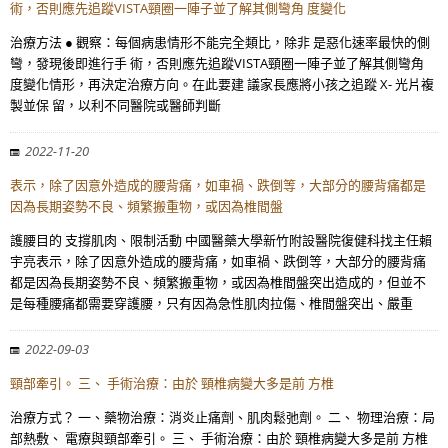
術，否則應先追蹤VISTA頸圈一陣子並了解其側彎角 度變化
治療方法 ● 觀察：每個病患情形不能完全類比，除非 是惡化速率最快的側
彎，發現後即進行手 術，否則應先追蹤VISTA頸圈一陣子並了解其側彎角
度變化情形，再決定治療方向。在此要建 議家長應將小孩之追蹤 X- 光片複
製並保 留，以利不同醫院或醫師判斷
2022-11-20
表示，除了因意外造成的腰背痛，如車禍、跌倒等，大部分的腰背痛都是
因為長期姿勢不良、頻繁搬重物，或因為椎間盤
護腰目的 支撐肌肉、限制活動 中國醫藥大學新竹附設醫院復健科找主任賴
宇亮表示，除了因意外造成的腰背痛，如車禍、跌倒等，大部分的腰背痛
都是因為長期姿勢不良、頻繁搬重物，或因為椎間盤突出造成的，但並不
是每種腰痛都需要穿護腰，只有因為急性肌肉拉傷、椎間盤突出、嚴重
2022-09-03
頸部牽引。 三、 手術治療：由於 頸椎病變大多是前 方椎
治療方式？ 一、藥物治療：消炎止痛劑、肌肉鬆弛劑。 二、 物理治療：局
部熱敷、 電療與頸部牽引。 三、 手術治療：由於 頸椎病變大多是前 方椎