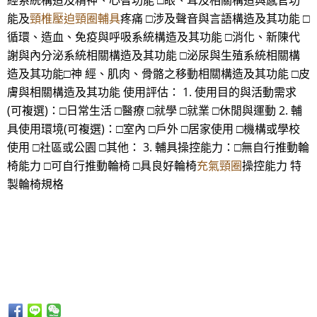
經系統構造及精神、心智功能 □眼、耳及相關構造與感官功
能及
頸椎壓迫頸圈輔具
疼痛 □涉及聲音與言語構造及其功能 □
循環、造血、免疫與呼吸系統構造及其功能 □消化、新陳代
謝與內分泌系統相關構造及其功能 □泌尿與生殖系統相關構
造及其功能□神 經、肌肉、骨骼之移動相關構造及其功能 □皮
膚與相關構造及其功能 使用評估： 1. 使用目的與活動需求
(可複選)：□日常生活 □醫療 □就學 □就業 □休閒與運動 2. 輔
具使用環境(可複選)：□室內 □戶外 □居家使用 □機構或學校
使用 □社區或公園 □其他： 3. 輔具操控能力：□無自行推動輪
椅能力 □可自行推動輪椅 □具良好輪椅
充氣頸圈
操控能力 特
製輪椅規格