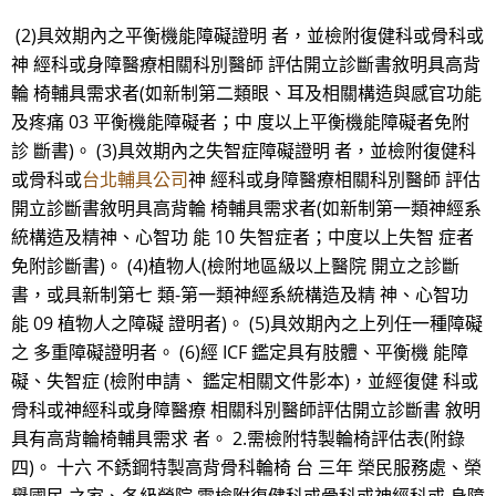
(2)具效期內之平衡機能障礙證明 者，並檢附復健科或骨科或
神 經科或身障醫療相關科別醫師 評估開立診斷書敘明具高背
輪 椅輔具需求者(如新制第二類眼、耳及相關構造與感官功能
及疼痛 03 平衡機能障礙者；中 度以上平衡機能障礙者免附
診 斷書)。 (3)具效期內之失智症障礙證明 者，並檢附復健科
或骨科或
台北輔具公司
神 經科或身障醫療相關科別醫師 評估
開立診斷書敘明具高背輪 椅輔具需求者(如新制第一類神經系
統構造及精神、心智功 能 10 失智症者；中度以上失智 症者
免附診斷書)。 (4)植物人(檢附地區級以上醫院 開立之診斷
書，或具新制第七 類-第一類神經系統構造及精 神、心智功
能 09 植物人之障礙 證明者)。 (5)具效期內之上列任一種障礙
之 多重障礙證明者。 (6)經 ICF 鑑定具有肢體、平衡機 能障
礙、失智症 (檢附申請、 鑑定相關文件影本)，並經復健 科或
骨科或神經科或身障醫療 相關科別醫師評估開立診斷書 敘明
具有高背輪椅輔具需求 者。 2.需檢附特製輪椅評估表(附錄
四)。 十六 不銹鋼特製高背骨科輪椅 台 三年 榮民服務處、榮