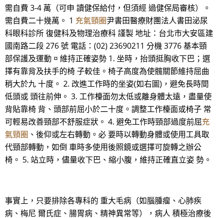
需自費 3-4 萬（可申 讀健保給付，但須經 過健保局審核）。
需自費二十幾萬。 1
充氣頸圈
尹書田醫療財團法人書田泌尿
科眼科診所 復健科及物理治療科 謹製 地址：台北市大安區建
國南路二段 276 號 電話：(02) 23690211 分機 3776 基本頸
部保護及運動 ¤ 維持正確姿勢 1. 坐時，抬頭挺胸收下巴；選
擇有靠背及扶手的椅 子較佳。椅子高度為使髖關節維持屈曲
稍大於九 十度。 2. 改進工作時的坐姿(如右圖)，避免長時間
低頭或 頭往前伸。 3. 工作檯面勿太低或離身體太遠，盡量使
背貼靠椅 背、頭部前屈小於二十度。調整工作檯面或椅子 常
可輕易改善頸部不舒服症狀。 4. 避免工作時頸部過度前屈
充
氣頸圈
、後仰或左右轉動。必 要時以轉動身體或使用工具取
代頸部轉動，如倒 車時多使用後照鏡或選擇可旋轉之辦公
椅。 5. 站立時，儘量收下巴、縮小腹，維持正確直立姿 勢。
事實上，只要排除各專科的 重大毛病（如腦腫瘤、心肺疾
病、梅尼 爾氏症、腸胃病、精神異常等），病人 積極治療後