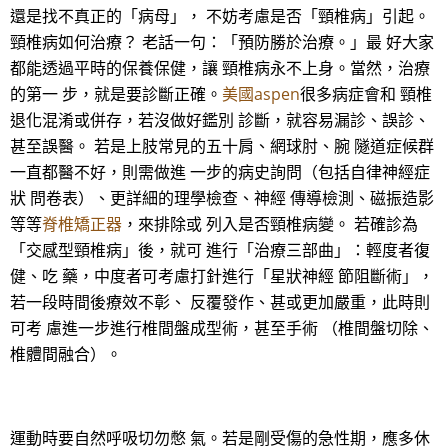
還是找不真正的「病母」， 不妨考慮是否「頸椎病」引起。
頸椎病如何治療？ 老話一句：「預防勝於治療。」最 好大家
都能透過平時的保養保健，讓 頸椎病永不上身。當然，治療
的第一 步，就是要診斷正確。
美國aspen
很多病症會和 頸椎
退化混淆或併存，若沒做好鑑別 診斷，就容易漏診、誤診、
甚至誤醫。 若是上肢常見的五十肩、網球肘、腕 隧道症候群
一直都醫不好，則需做進 一步的病史詢問（包括自律神經症
狀 問卷表）、更詳細的理學檢查、神經 傳導檢測、磁振造影
等等
脊椎矯正器
，來排除或 列入是否頸椎病變。 若確診為
「交感型頸椎病」後，就可 進行「治療三部曲」：輕度者復
健、吃 藥，中度者可考慮打針進行「星狀神經 節阻斷術」，
若一段時間後療效不彰、 反覆發作、甚或更加嚴重，此時則
可考 慮進一步進行椎間盤成型術，甚至手術 （椎間盤切除、
椎體間融合）。
運動時要自然呼吸切勿憋 氣。若是剛受傷的急性期，應多休