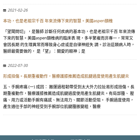
2021-02-26
本功，也是老祖宗千百 年來流傳下來的智慧。美國aspen頸椎
「望聞問切」，是醫師 診斷任何疾病的基本功，也是老祖宗千百 年來流傳
下來的智慧。美國aspen頸椎病的臨床表 現，多半繁複而非專一，常常又
會因長期 的生理異常而導致身心症或是自律神經失 調。診治這類病人時，
醫師最需要做的， 是「望」：關愛的眼神；是
2022-07-30
形成扭傷。長期重複動作，醫療護膝推薦造成肌腱過度使用產生肌腱炎
五、手腕疼痛 (一) 成因： 搬運過程韌帶受到太大外力拉扯易形成扭傷。長
期重複動作，醫療護膝推薦造成肌腱過度使用產生肌腱炎。有局部腫、 壓
痛、用力或活動手腕有痛感、無法用力、關節活動受阻。 手腕過度使用，
產生通往手部的神經受到手腕部位肌腱腫脹變粗，醫療