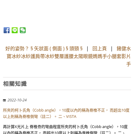
好的姿勢？ § 矢狀面 ( 側面 ) § 頭頸 §
|
回上頁
|
鍺健水
寶冰紗冰紗護肩帶冰紗雙層護腰太陽眼鏡媽媽手小腿套影片
手
相關知識
2022-10-24
所夾的柯卜氏角（Cobb angle），10度以內的稱為脊椎不正， 而超出10度
以上則稱為脊椎側彎（註二）。 二、VISTA
再計算X光片上 脊椎骨的彎曲程度所夾的柯卜氏角（Cobb angle），10度
以內的稱為脊椎不正， 而超出10度以上則稱為脊椎側彎（註二）。 二、