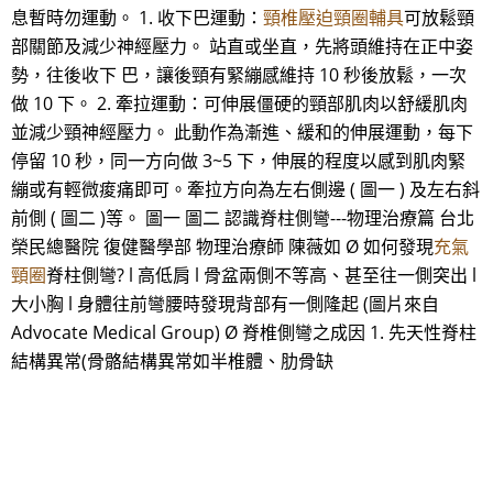
息暫時勿運動。 1. 收下巴運動：
頸椎壓迫頸圈輔具
可放鬆頸
部關節及減少神經壓力。 站直或坐直，先將頭維持在正中姿
勢，往後收下 巴，讓後頸有緊繃感維持 10 秒後放鬆，一次
做 10 下。 2. 牽拉運動：可伸展僵硬的頸部肌肉以舒緩肌肉
並減少頸神經壓力。 此動作為漸進、緩和的伸展運動，每下
停留 10 秒，同一方向做 3~5 下，伸展的程度以感到肌肉緊
繃或有輕微痠痛即可。牽拉方向為左右側邊 ( 圖一 ) 及左右斜
前側 ( 圖二 )等。 圖一 圖二 認識脊柱側彎---物理治療篇 台北
榮民總醫院 復健醫學部 物理治療師 陳薇如 Ø 如何發現
充氣
頸圈
脊柱側彎? l 高低肩 l 骨盆兩側不等高、甚至往一側突出 l
大小胸 l 身體往前彎腰時發現背部有一側隆起 (圖片來自
Advocate Medical Group) Ø 脊椎側彎之成因 1. 先天性脊柱
結構異常(骨骼結構異常如半椎體、肋骨缺