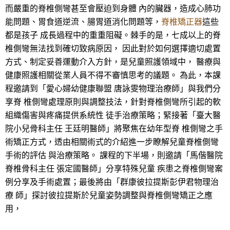
而嚴重的脊椎側彎甚至會壓迫到身體 內的臟器，造成心肺功
能問題、胃食道逆流、腸胃道消化問題等，
脊椎矯正器
這些
都是孩子 成長過程中的重重阻礙。棘手的是，七成以上的脊
椎側彎無法找到確切致病原因， 因此對於如何選擇適切處置
方式、制定妥善運動介入方針，是兒童照護領域中， 醫療與
健康照護相關從業人員不得不審慎思考的議題。 為此，本課
程邀請到「愛心婦幼健康聯盟 唐詠雯物理治療師」與我們分
享脊 椎側彎處理原則與調整技法，針對脊椎側彎所引起的軟
組織傷害與疼痛提供系統性 徒手治療策略；緊接著「臺大醫
院小兒骨科主任 王廷明醫師」將聚焦在幼年型脊 椎側彎之手
術矯正方式，透由相關術式的介紹進一步瞭解兒童脊椎側彎
手術的評估 與治療策略。 課程的下半場，則邀請「馬偕醫院
脊椎骨科主任 張定國醫師」分享特殊兒童 疾患之脊椎側彎案
例分享及手術處置；最後將由「群康彼拉提斯彭伊君物理治
療 師」探討彼拉提斯於兒童姿勢調整與脊椎側彎矯正之應
用，