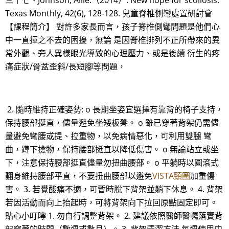
三十七、Johnson, Allie.（2014）. New hope for scoliosis.
Texas Monthly, 42(6), 128-128. 兒童脊椎側彎處置研討會
【課程簡介】 對許多家長而言，孩子脊椎側彎問題是他們心
中一直揮之不去的困擾，無論 是因脊椎排列不正所帶來的異
常外觀、旁人異樣眼光導致的心理壓力、或是後續 衍生的疼
痛症狀/骨盆歪斜/長短腳等問題，
2. 隨時維持正確姿勢: o 長期坐姿宜選擇有靠背的椅子支持，
保持腰部挺直，儘量避免坐矮板凳。 o 雖已穿著背架仍需儘
量避免彎腰或提、拉重物，以免病情惡化，可利用雙腿 彎
曲，蹲下撿物，保持腰部挺直以降低傷害。 o 無論站立或坐
下，注意保持腰部挺直儘量勿扭曲腰部。 o 平躺時以圓滾式
翻身維持腰部平直，不要扭曲腰部以避免
VISTA頸圈
加重傷
害。 3. 若覺酸痛不適，可暫時脫下背架並躺下休息。 4. 背架
若因活動而向上抬起時，可將背架向下拉回原點固定即可。
貼心小叮嚀 1. 勿自行調整背架。 2. 建議依照醫師醫囑落實背