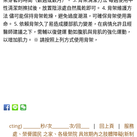
架穿著的時間（數週或數月）。 3. 背架清潔方法 每週使用中
性清潔劑擦拭後，放置陰涼處自然風乾即可。 4. 背架維護方
法 儘可能保持背架乾燥，避免過度潮濕，可確保背架使用壽
命。 5. 依賴背架久了易造成腰部肌力變差，在病情允許且經
醫師建議之下，需輔以復健運 動如腹肌與背肌的強化運動，
以增加肌力。 ※ 請按照上列方式使用背架，
cting) ________秒/次________次/回____
|
回上頁
|
服務
處、榮譽國民 之家、各級榮院 具效期內之肢體障礙(新制