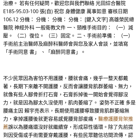
治療。 若有任何疑問，歡迎您與我們聯絡 光田綜合醫院
E185-95.03-100 張(自) 祝您 身體健康 萬事如意 審核日期
106.12 分機： 分機： 分機： 分機： [鍵入文字] 高雄榮民總
醫院 神經外科 一般衛教文件 一、頸椎手術目的： （一）減
壓。 （二）復位。 （三）固定。 二、手術前準備： （一）
手術前主治醫師及麻醉科醫師會與您及家人會談，並填寫
「手術同意 書」 、「麻醉同意書」。
不少民眾因為害怕不用護腰，腰就會痛，幾乎一整天都戴
著，長期下來離不開護腰，反而會讓腰背肌群萎縮、無力，
就像有些人腳骨折打石膏，石膏拆掉後一開始會覺得腳沒
力，就是因為腳太久沒使用，肌肉萎縮了。 姿勢不正確 多是
腰痛主因 賴宇亮表示，長期使用護腰導致腰背肌群萎縮無
力，拿掉護腰後就更容易感覺腰背部痠痛，
醫療護腰背架推
薦
誤以為腰痛還沒好就繼續穿，形成惡性循環。除了先前提
到因受傷或手術需要穿戴護腰，有些民眾聽信坊間流傳，認