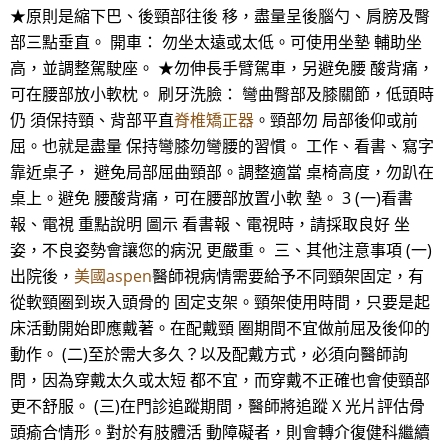
★原則是縮下巴、後頸部往後 移，盡量呈後腦勺、肩膀及臀
部三點垂直。 開車： 勿坐太遠或太低。可使用坐墊 輔助坐
高，並調整駕駛座。 ★勿伸長手臂駕車，另避免腰 酸背痛，
可在腰部放小軟枕。 刷牙洗臉： 彎曲臀部及膝關節，低頭時
仍 須保持頸、背部平直
脊椎矯正器
。頸部勿 局部後仰或前
屈。也就是盡量 保持彎膝勿彎腰的習慣。 工作、看書、寫字
靠近桌子， 避免局部屈曲頸部。調整適當 桌椅高度，勿趴在
桌上。避免 腰酸背痛，可在腰部放置小軟 墊。 3 (一)看書
報、電視 重點說明 圖示 看書報、電視時，請採取良好 坐
姿，不良姿勢會讓您的病況 更嚴重。 三、其他注意事項 (一)
出院後，
美國aspen
醫師視病情需要給予不同頸架固定，有
從軟頸圈到崁入頭骨的 固定支架。頸架使用時間，只要是起
床活動開始即應戴著。在配戴頸 圈期間不宜做前屈及後仰的
動作。 (二)至於需大多久？以及配戴方式，必須向醫師詢
問，因為穿戴太久或太短 都不宜，而穿戴不正確也會使頸部
更不舒服。 (三)在門診追蹤期間，醫師將追蹤 X 光片評估骨
頭瘉合情形。對於有肢體活 動障礙者，則會轉介復健科繼續