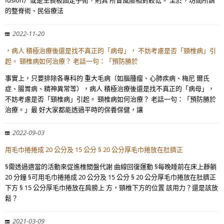
fusion）或是生長板固定手術，則其 所冒風險相對較低。 至於，坊間所謂
的整脊術、民俗療法
2022-11-20
，病人 積極治療後還是找不真正的「病母」， 不妨考慮是否「頸椎病」引
起。 頸椎病如何治療？ 老話一句：「預防勝於
事實上，只要排除各專科的 重大毛病（如腦腫瘤、心肺疾病、梅尼 爾氏
症、腸胃病、精神異常等），病人 積極治療後還是找不真正的「病母」，
不妨考慮是否「頸椎病」引起。 頸椎病如何治療？ 老話一句：「預防勝於
治療。」最 好大家都能透過平時的保養保健，讓
2022-09-03
用毛巾捲捲成 20 公分及 15 公分 § 20 公分厚毛巾捲放在肚臍正
§需透過適當的活動來促進椎間盤代謝 曲線回復運動 §每晚睡前在床上靜躺
20 分鐘 §可用毛巾捲捲成 20 公分及 15 公分 § 20 公分厚毛巾捲放在肚臍正
下方 § 15 公分厚毛巾捲放在肩膀上 方，頸椎下方的位置 該用力？還是該放
鬆？
2021-03-09