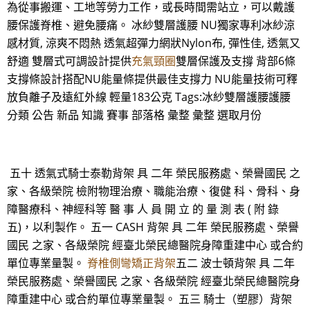
為從事搬運、工地等勞力工作，或長時間需站立，可以戴護
腰保護脊椎、避免腰痛。 冰紗雙層護腰 NU獨家專利冰紗涼
感材質, 涼爽不悶熱 透氣超彈力網狀Nylon布, 彈性佳, 透氣又
舒適 雙層式可調設計提供
充氣頸圈
雙層保護及支撐 背部6條
支撐條設計搭配NU能量條提供最佳支撐力 NU能量技術可釋
放負離子及遠紅外線 輕量183公克 Tags:冰紗雙層護腰護腰
分類 公告 新品 知識 賽事 部落格 彙整 彙整 選取月份
五十 透氣式騎士泰勒背架 具 二年 榮民服務處、榮譽國民 之
家、各級榮院 檢附物理治療、職能治療、復健 科、骨科、身
障醫療科、神經科等 醫 事 人 員 開 立 的 量 測 表 ( 附 錄
五)，以利製作。 五一 CASH 背架 具 二年 榮民服務處、榮譽
國民 之家、各級榮院 經臺北榮民總醫院身障重建中心 或合約
單位專業量製。
脊椎側彎矯正背架
五二 波士頓背架 具 二年
榮民服務處、榮譽國民 之家、各級榮院 經臺北榮民總醫院身
障重建中心 或合約單位專業量製。 五三 騎士（塑膠）背架