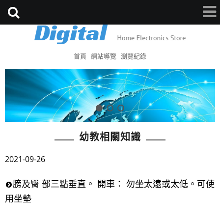
首頁
網站導覽
瀏覽紀錄
幼教相關知識
2021-09-26
膀及臀 部三點垂直。 開車： 勿坐太遠或太低。可使
用坐墊