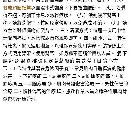
腰提取重物，利用雙腿彎曲蹲下，以防止病情加重。 （六）
醫療頸圈推薦
以圓滾木式翻身，不要扭曲腰部。 （七）若覺
得不適，可躺下休息以減輕症狀。 （八）活動後若背架上
移，請將背架往下拉回原定位點，以免造成 不適。 （九）請
依主治醫師囑咐訂製背架。 三、清潔方式：每週一次用中性
清潔劑擦拭，放陰涼處自然風乾即可。 四、維護方式：請保
持乾爽，避免過度潮濕，以確保背架使用壽命。 請按照上列
方式使用背架，使用背架，如身體不適請洽醫護人員。 腋 下
腰 部 骨 盤 脊 椎 骨 固定 帶鬆 緊適 當 肩 帶 1 目 錄 序言
壹、工作特性與潛在危險因子 貳、常見肌肉骨骼傷病的健康
危害 一、下背疼痛 二、肩頸疼痛 三、肩關節疼痛 四、肘關
節疼痛 五、手腕疼痛 參、肌肉骨骼傷害治療 一、急性傷害的
治療 二、慢性傷害的治療 肆、搬運作業人員之職業性肌肉骨
骼傷病健康管理