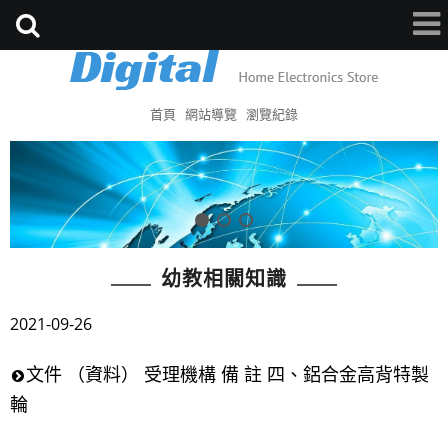
首頁
網站導覽
瀏覽紀錄
幼教相關知識
2021-09-26
文件 （資料） 受理機構 備 註 四、鋁合金高背特製
輪