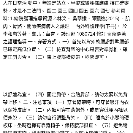
人在日常活 動中，無論是站立、坐姿或彎腰都應維 持正確姿
勢，才是不二法門。 圖二 圖三 圖四 圖五 圖六 圖七 參考資
料: 1.總院護理指導資源 2.林笑、 吳翠娥、邱飄逸(2015) ．肌
肉、骨骼、關節疾病病人之護理 ．內外科護理學(下冊)， 於
李和惠等著．臺北：華杏。 護理部 1080724 修訂 背架穿著
之護理指導 一、穿著方式 ﹙一）首先以背架軟腰處對準腰部
已確定高低位置。 （二）檢查背架的中心是否對準脊椎，確
定正斜與否。 （三）束上腹部橫皮帶，稍緊即可，
以舒適為宜。 （四）固定肩帶，合貼肩部，請勿太緊以免背
架上移。 二、注意事項 （一）穿著背架時，可穿著吸汗內衣
以保護皮膚。 （二）內褲可穿在背架外，或是穿低腰內褲以
便穿脫。 （三）請勿自行調整背架。 （四）睡高於小腿的硬
板床，坐時選擇有靠背椅子，保持腰部挺直。 （五）避免彎