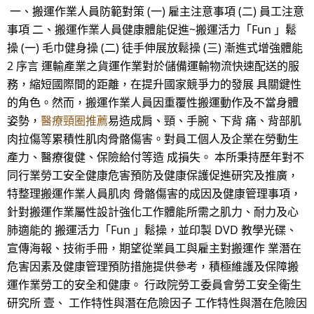
一、搬運作業人員防範對策 (一) 雇主注意事項 (二) 員工注意
事項 二、搬運作業人員健康體能促進~搬運活力「Fun 」鬆
操 (一) 毛巾健身操 (二) 徒手伸展放鬆操 (三) 漸進式增強體能
2 序言 運輸產業之貨運作業對於儲備運輸物流快速配送的服
務，縮短國際間的距離，在提升國家競爭力的發展 具關鍵性
的角色。然而，搬運作業人員因重覆性搬運動作及不當身體
姿勢，
醫療頸圈推薦
易造成肩、頸、手腕、下背 痛、背部肌
肉拉傷等累積性肌肉骨骼傷害。對員工個人及企業在勞動生
產力、醫療復健、保險給付等造 成損失。 本所秉持歷年對不
同行業勞工安全健康危害預防及健康保護促進研究及推廣，
特整理搬運作業人員肌肉 骨骼傷害的成因及健康管理事項，
針對搬運作業屬性設計強化工作體能所需之肌力、耐力及心
肺適能的 搬運活力「Fun 」鬆操，並印製 DVD 教學光碟、
宣傳海報、技術手冊，期望從業員工與雇主對搬運作 業潛在
危害因素及健康管理預防措施提供參考，積極維護及保障搬
運作業勞工的安全和健康。 行政院勞工委員會勞工安全衛生
研究所 壹、 工作特性與潛在危險因子 工作特性與潛在危險因