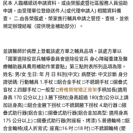
民本 人臨櫃遞送申請資料、或由榮服處暨社區服務人員協助
申請，由受理單位登錄送件人(或代理申請人) 相關資料備
查。 二.由各榮服處、榮家進行輔具申請之管控、查核，並依
規定辦理結報（提供現金補助部分）。
並請醫師於病歷上登載該處方單之輔具品項。該處方單以
「國軍退除役官兵輔導委員會退除役官兵 身心障礙重建及醫
療輔助器具費用補助作業要點」第三點附表所列品項為限。
姓名: 男/女 生日: 年 月 日 科別(中文): 病歷號: 中文診斷 身分
證號碼: 行動輔具 1.手杖 □鋁合金手杖 □不銹鋼手杖 □摺疊式
盲杖 2.四腳手杖 □一般型 □
脊椎側彎矯正背架
手柄加長(適用
身高 170 公分以上) 3.腋下拐杖(身高超過 180(含)公分以上請
加註身高) □鋁合金腋下拐杖 □不銹鋼腋下拐杖 4.助行器 □摺
疊式助行器(鋁合金) □摺疊式助行器(鋁合金加高型: 適用身高
175 公分以上) □摺疊式助行器(附座板、烤漆) 5.普通輪椅 □鋁
合金輪椅(成人折背式: 座寬□16 吋 □18 吋) □不銹鋼輪椅 (塑