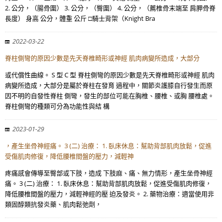
2. 公分，（腸骨圍） 3. 公分，（臀圍） 4. 公分，（薦椎骨末端至 肩胛骨脊
長度） 身高 公分，體重 公斤 □騎士背架（Knight Bra
2022-03-22
脊柱側彎的原因少數是先天脊椎畸形或神經 肌肉病變所造成，大部分
或代償性曲線。 S 型 C 型 脊柱側彎的原因少數是先天脊椎畸形或神經 肌肉
病變所造成，大部分是屬於脊柱在發育 過程中，關節炎護膝自行發生而原
因不明的自發性脊柱 側彎，發生的部位可能在胸椎、腰椎、或胸 腰椎處。
脊柱側彎的種類可分為功能性與結 構
2023-01-29
，產生坐骨神經痛。 3 (二) 治療： 1. 臥床休息：幫助背部肌肉放鬆，促進
受傷肌肉修復，降低腰椎間盤的壓力，減輕神
疼痛感會傳導至臀部或下肢，造成 下肢麻、痛、無力情形，產生坐骨神經
痛。 3 (二) 治療： 1. 臥床休息：幫助背部肌肉放鬆，促進受傷肌肉修復，
降低腰椎間盤的壓力，減輕神經的壓 迫及發炎。 2. 藥物治療：適當使用非
類固醇類抗發炎藥、肌肉鬆弛劑，