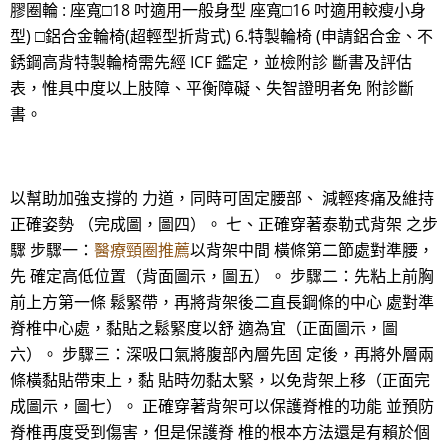
膠圈輪 : 座寬□18 吋適用一般身型 座寬□16 吋適用較瘦小身
型) □鋁合金輪椅(超輕型折背式) 6.特製輪椅 (申請鋁合金、不
銹鋼高背特製輪椅需先經 ICF 鑑定，並檢附診 斷書及評估
表，惟具中度以上肢障、平衡障礙、失智證明者免 附診斷
書。
以幫助加強支撐的 力道，同時可固定腰部、 減輕疼痛及維持
正確姿勢 （完成圖，圖四）。 七、正確穿著泰勒式背架 之步
驟 步驟一：
醫療頸圈推薦
以背架中間 橫條第二節處對準腰，
先 確定高低位置（背面圖示，圖五）。 步驟二：先粘上前胸
前上方第一條 鬆緊帶，再將背架後二直長鋼條的中心 處對準
脊椎中心處，黏貼之鬆緊度以舒 適為宜（正面圖示，圖
六）。 步驟三：深吸口氣將腹部內層先固 定後，再將外層兩
條橫黏貼帶束上，黏 貼時勿黏太緊，以免背架上移（正面完
成圖示，圖七）。 正確穿著背架可以保護脊椎的功能 並預防
脊椎再度受到傷害，但是保護脊 椎的根本方法還是有賴於個