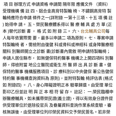
項 目 辦理方式 申請資格 申請間 隔年限 應備文件 （資料）
受理機構 備 註 四、鋁合金高背特製輪 椅、不鏽鋼高背特 製
輪椅應符合申請 條件之一(詳附錄 一第十三項、十五 項 備 註
) 始得申 請。 五、榮民醫療體系得以 醫 療 輔 具 處 方 單 (正
本 )替代診斷 書 ， 格 式 如 附 錄 三。 六、
台北輔具公司
每
人每年依實際需 要，最多以申請二 項為原則。 七、專案申請
特製輪椅 者，需檢附由復健 科或骨科或神經科 或身障醫療相
關科 別醫師開立之診斷 書(診斷書內需敘 明申請特製輪椅；
申請人居住縣市， 如無健保特約醫事 機構之上開四項科 別醫
師，得檢附當 地公立醫院或衛生 所 醫 師 出 具 診 斷 書。健
保特約醫事 機構服務項目、診 療科別以中央健保 署公告健保
特約醫 事機構查詢資料為 原則)，並附特製輪 椅評估表 (格式
如 附錄四) 。 八、身心障礙證明正本 驗畢歸還。由受理 單位
影印乙份並註 明 與 正 本 相 符 留 存。 註記： 一.榮民臨櫃申
辦醫療輔具，如未攜帶榮民證(義士證)，得以有效身分證件提
供受理單位於退除役官兵 及眷屬資料查詢作業系統查驗，審
核無誤後，由受理單位列印榮民資料交予榮民簽名。若非榮