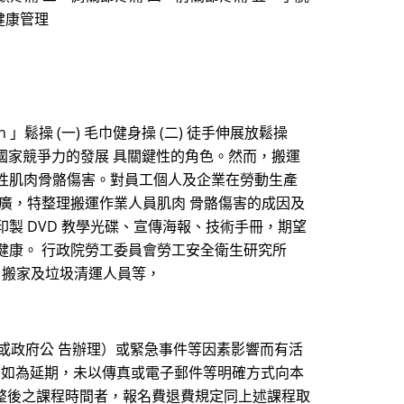
健康管理
」鬆操 (一) 毛巾健身操 (二) 徒手伸展放鬆操
升國家競爭力的發展 具關鍵性的角色。然而，搬運
性肌肉骨骼傷害。對員工個人及企業在勞動生產
廣，特整理搬運作業人員肌肉 骨骼傷害的成因及
製 DVD 教學光碟、宣傳海報、技術手冊，期望
健康。 行政院勞工委員會勞工安全衛生研究所
、搬家及垃圾清運人員等，
或政府公 告辦理）或緊急事件等因素影響而有活
費；如為延期，未以傳真或電子郵件等明確方式向本
整後之課程時間者，報名費退費規定同上述課程取