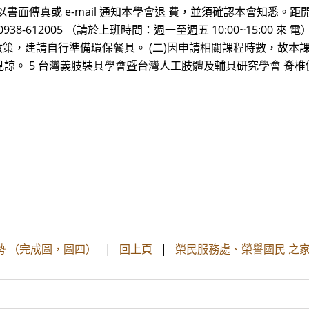
傳真或 e-mail 通知本學會退 費，並須確認本會知悉。距開課
12005 （請於上班時間：週一至週五 10:00~15:00 來 電）；學會 
政策，建請自行準備環保餐具。 (二)因申請相關課程時數，故本課
 5 台灣義肢裝具學會暨台灣人工肢體及輔具研究學會 脊椎側彎夜間
勢 （完成圖，圖四）
|
回上頁
|
榮民服務處、榮譽國民 之