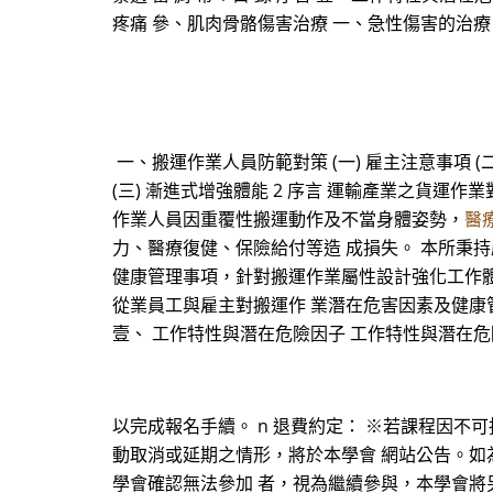
疼痛 參、肌肉骨骼傷害治療 一、急性傷害的治
一、搬運作業人員防範對策 (一) 雇主注意事項 (二
(三) 漸進式增強體能 2 序言 運輸產業之貨
作業人員因重覆性搬運動作及不當身體姿勢，
醫
力、醫療復健、保險給付等造 成損失。 本所秉
健康管理事項，針對搬運作業屬性設計強化工作體能
從業員工與雇主對搬運作 業潛在危害因素及健康
壹、 工作特性與潛在危險因子 工作特性與潛在
以完成報名手續。 n 退費約定： ※若課程因不
動取消或延期之情形，將於本學會 網站公告。如
學會確認無法參加 者，視為繼續參與，本學會將