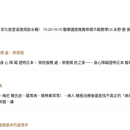
行至化妝室或使用飲水機） 15:20-16:10 醫療護膝推薦修模示範教學(3) 永野 徹 張誌
民服務 處、榮譽國
 期 內 之 身 心 障 礙 證明正本。 榮民服務 處、榮譽國 民之家 一、身心障礙證明正本
真
梅尼 爾氏症、腸胃病、精神異常等），病人 積極治療後還是找不真正的「病母
保健，讓
受傷期基本的處理步