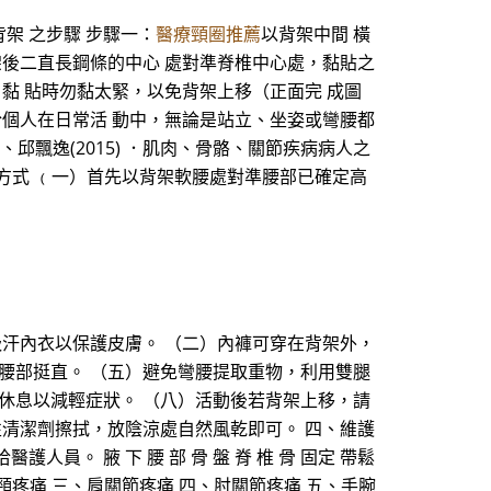
架 之步驟 步驟一：
醫療頸圈推薦
以背架中間 橫
架後二直長鋼條的中心 處對準脊椎中心處，黏貼之
黏 貼時勿黏太緊，以免背架上移（正面完 成圖
於個人在日常活 動中，無論是站立、坐姿或彎腰都
娥、邱飄逸(2015) ．肌肉、骨骼、關節疾病病人之
、穿著方式 ﹙一）首先以背架軟腰處對準腰部已確定高
吸汗內衣以保護皮膚。 （二）內褲可穿在背架外，
腰部挺直。 （五）避免彎腰提取重物，利用雙腿
休息以減輕症狀。 （八）活動後若背架上移，請
性清潔劑擦拭，放陰涼處自然風乾即可。 四、維護
。 腋 下 腰 部 骨 盤 脊 椎 骨 固定 帶鬆
肩頸疼痛 三、肩關節疼痛 四、肘關節疼痛 五、手腕