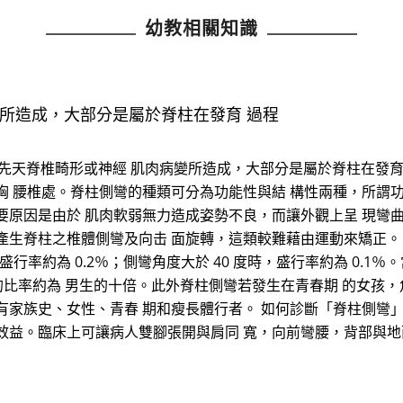
幼教相關知識
所造成，大部分是屬於脊柱在發育 過程
數是先天脊椎畸形或神經 肌肉病變所造成，大部分是屬於脊柱在發育
胸 腰椎處。脊柱側彎的種類可分為功能性與結 構性兩種，所謂
要原因是由於 肌肉軟弱無力造成姿勢不良，而讓外觀上呈 現彎
生脊柱之椎體側彎及向击 面旋轉，這類較難藉由運動來矯正。 脊
其盛行率約為 0.2％；側彎角度大於 40 度時，盛行率約為 0.1
病的比率約為 男生的十倍。此外脊柱側彎若發生在青春期 的女孩
家族史、女性、青春 期和瘦長體行者。 如何診斷「脊柱側彎」？
效益。臨床上可讓病人雙腳張開與肩同 寬，向前彎腰，背部與地