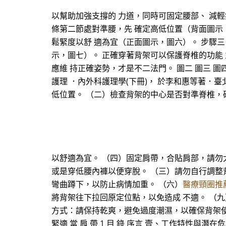
以幫助加強支撐的 力道，同時可固定腰部、 減輕
條第二節處對準腰，先 確定高低位置（背面圖示
鬆緊度以舒 適為宜（正面圖示，圖六）。 步驟
示，圖七）。 正確穿著背架可以保護脊椎的功能
應維 持正確姿勢，才是不二法門。 圖二 圖三 圖四 
護理 ．內外科護理學(下冊)， 於李和惠等著．臺
低位置。 （二）檢查背架的中心是否對準脊椎，
以舒適為宜。 （四）固定肩帶，合貼肩部，請勿
或是穿低腰內褲以便穿脫。 （三）請勿自行調整
彎曲蹲下，以防止病情加重。 （六）
醫療頸圈推
將背架往下拉回原定位點，以免造成 不適。 （
方式：請保持乾爽，避免過度潮濕，以確保背架使用壽
緊適 當 肩 帶 1 目 錄 序言 壹、工作特性