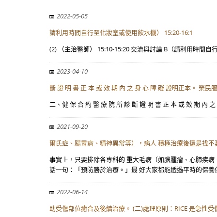
2022-05-05
請利用時間自行至化妝室或使用飲水機） 15:20-16:1
(2) （主治醫師） 15:10-15:20 交流與討論 B（請利用時間自
2023-04-10
斷 證 明 書 正 本 或 效 期 內 之 身 心 障 礙 證明正本。 榮
二、健 保 合 約 醫 療 院 所 診 斷 證 明 書 正 本 或 效
2021-09-20
爾氏症、腸胃病、精神異常等），病人 積極治療後還是找不
事實上，只要排除各專科的 重大毛病（如腦腫瘤、心肺疾病、
話一句：「預防勝於治療。」最 好大家都能透過平時的保養
2022-06-14
助受傷部位癒合及後續治療。 (二)處理原則：RICE 是急性