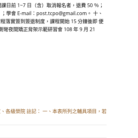
日前 1~7 日（含）取消報名者，退費 50 ％；
E-mail：post.tcpo@gmail.com。 十、
程落實簽到簽退制度，課程開始 15 分鐘後即 便
矯正背架示範研習會 108 年 9 月 21
家、各級榮院 註記： 一、本表所列之輔具項目，若