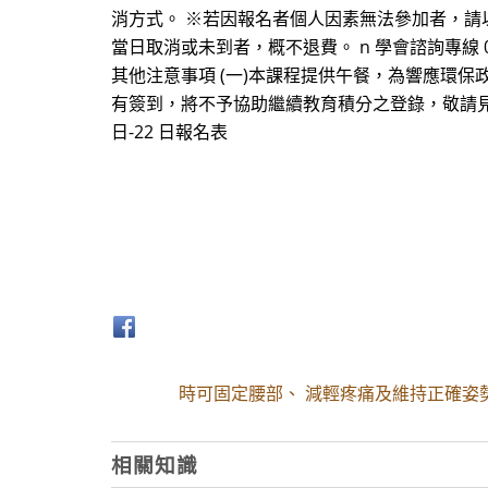
消方式。 ※若因報名者個人因素無法參加者，請以書面
當日取消或未到者，概不退費。 n 學會諮詢專線 0938-6
其他注意事項 (一)本課程提供午餐，為響應環保
有簽到，將不予協助繼續教育積分之登錄，敬請見諒。
日-22 日報名表
時可固定腰部、 減輕疼痛及維持正確姿
相關知識