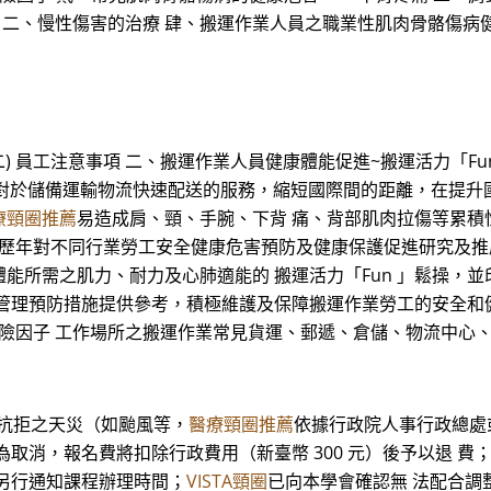
療 二、慢性傷害的治療 肆、搬運作業人員之職業性肌肉骨骼傷病
) 員工注意事項 二、搬運作業人員健康體能促進~搬運活力「Fun 
運作業對於儲備運輸物流快速配送的服務，縮短國際間的距離，在提
療頸圈推薦
易造成肩、頸、手腕、下背 痛、背部肌肉拉傷等累積
持歷年對不同行業勞工安全健康危害預防及健康保護促進研究及推
所需之肌力、耐力及心肺適能的 搬運活力「Fun 」鬆操，並印
管理預防措施提供參考，積極維護及保障搬運作業勞工的安全和
危險因子 工作場所之搬運作業常見貨運、郵遞、倉儲、物流中心
可抗拒之天災（如颱風等，
醫療頸圈推薦
依據行政院人事行政總處
為取消，報名費將扣除行政費用（新臺幣 300 元）後予以退 
另行通知課程辦理時間；
VISTA頸圈
已向本學會確認無 法配合調