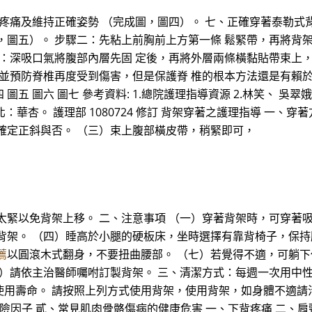
疼痛及維持正確姿勢 （完成圖，圖四）。 七、正確穿著泰勒式背
，圖五）。 步驟二：先粘上前胸前上方第一條 鬆緊帶，再將背
三：深吸口氣將腹部內層先固 定後，再將外層兩條橫黏貼帶束上，
 並預防脊椎再度受到傷害，但是保護脊 椎的根本方法還是有賴
圖五 圖六 圖七 參考資料: 1.總院護理指導資源 2.林笑、 吳翠
北：華杏。 護理部 1080724 修訂 背架穿著之護理指導 一
確定正斜與否。 （三）束上腹部橫皮帶，稍緊即可，
太緊以免背架上移。 二、注意事項 （一）穿著背架時，可穿著
背架。 （四）睡高於小腿的硬板床，坐時選擇有靠背椅子，保持
薦
以圓滾木式翻身，不要扭曲腰部。 （七）若覺得不適，可躺下
九）請依主治醫師囑咐訂製背架。 三、清潔方式：每週一次用中
命。 請按照上列方式使用背架，使用背架，如身體不適請洽醫護人員
與潛在危險因子 貳、常見肌肉骨骼傷病的健康危害 一、下背疼痛 二、