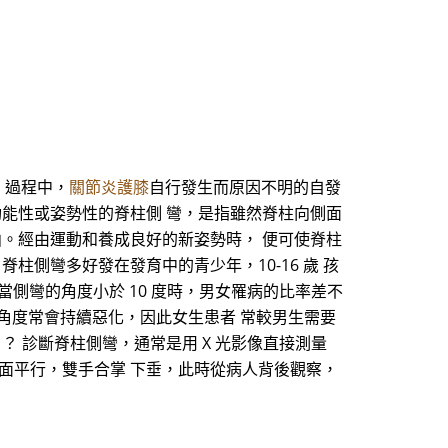
 過程中，
關節炎護膝
自行發生而原因不明的自發
功能性或姿勢性的脊柱側 彎，是指雖然脊柱向側面
曲。經由運動和養成良好的新姿勢時， 便可使脊柱
柱側彎多好發在發育中的青少年，10-16 歲 孩
％。當側彎的角度小於 10 度時，男女罹病的比率差不
，角度常會持續惡化，因此女生患者 常較男生需要
 診斷脊柱側彎，通常是用 X 光影像直接測量
面平行，雙手合掌 下垂，此時從病人背後觀察，