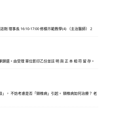
剛 理事長 16:10-17:00 修模示範教學(4) （主治醫師） 2
 驗畢歸還。由受理 單位影印乙份並註 明 與 正 本 相 符 留 存。
」， 不妨考慮是否「頸椎病」引起。 頸椎病如何治療？ 老