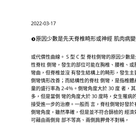
2022-03-17
原因少數是先天脊椎畸形或神經 肌肉病變
或代償性曲線。 S 型 C 型 脊柱側彎的原因少
性脊柱 側彎，發生的部位可能在胸椎、腰椎、或
彎曲，但脊椎並沒 有發生結構上的畸形，發生主
側彎情形改善；而結構性的脊柱 側彎，是指椎體產
童的盛行率為 2-4％。側彎角度大於 30 度 者，
多，但是當側 彎的角度大於 30 度時，女生罹
接受進一步的治療。一般而 言，脊柱側彎好發於有
側彎角度，雖然準確，但是並不符合篩檢的 經濟
可藉由兩側背 部不等高、兩側肩胛骨不對稱，