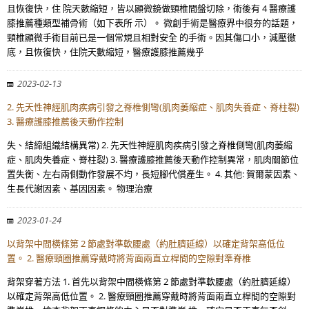
且恢復快，住 院天數縮短，皆以顯微鏡做頸椎間盤切除，術後有 4 醫療護
膝推薦種類型補骨術（如下表所 示）。 微創手術是醫療界中很夯的話題，
頸椎顯微手術目前已是一個常規且相對安全 的手術。因其傷口小，減壓徹
底，且恢復快，住院天數縮短，醫療護膝推薦幾乎
2023-02-13
2. 先天性神經肌肉疾病引發之脊椎側彎(肌肉萎縮症、肌肉失養症、脊柱裂)
3. 醫療護膝推薦後天動作控制
失、結締組織結構異常) 2. 先天性神經肌肉疾病引發之脊椎側彎(肌肉萎縮
症、肌肉失養症、脊柱裂) 3. 醫療護膝推薦後天動作控制異常，肌肉關節位
置失衡、左右兩側動作發展不均，長短腳代償產生。 4. 其他: 賀爾蒙因素、
生長代謝因素、基因因素。 物理治療
2023-01-24
以背架中間橫條第 2 節處對準軟腰處（約肚臍延線）以確定背架高低位
置。 2. 醫療頸圈推薦穿戴時將背面兩直立桿間的空隙對準脊椎
背架穿著方法 1. 首先以背架中間橫條第 2 節處對準軟腰處（約肚臍延線）
以確定背架高低位置。 2. 醫療頸圈推薦穿戴時將背面兩直立桿間的空隙對