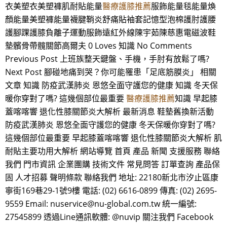
衣美塑衣美塑褲肌耐貼能量
醫療護膝推薦
服飾能量毯能量煥
顏能量美塑褲能量襪腱鞘炎舒痛貼袖套記憶型泡棉護肘護腰
護腳踝護膝負離子運動服飾遠紅外線陳宇茹陳慈惠電磁波鞋
墊髕骨帶髖關節高爾夫 0 Loves 知識 No Comments
Previous Post 上班族整天鍵盤、手機，手肘有放鬆了嗎?
Next Post 腳碰地痛到哭？你可能罹患「足底筋膜炎」 相關
文章 知識 防疫武漢肺炎 恩悠全面守護您的健康 知識 冬天保
暖你穿對了嗎? 這幾個部位最重要
醫療護膝推薦
知識 早起膝
蓋喀喀響 退化性膝關節炎大解析 最新消息 鞋墊舊換新活動
防疫武漢肺炎 恩悠全面守護您的健康 冬天保暖你穿對了嗎?
這幾個部位最重要 早起膝蓋喀喀響 退化性膝關節炎大解析 肌
耐貼主要功用大解析 網站導覽 首頁 產品 新聞 支援服務 聯絡
我們 門市資訊 企業團購 技術文件 常見問答 訂單查詢 產品保
固 人才招募 聲明條款 聯絡我們 地址: 22180新北市汐止區康
寧街169巷29-1號9樓 電話: (02) 6616-0899 傳真: (02) 2695-
9559 Email: nuservice@nu-global.com.tw 統一編號:
27545899 透過Line通訊軟體: @nuvip 關注我們 Facebook