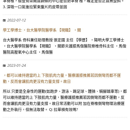
準脊椎，檢查背架兩直鋼條的中心是否對準脊 椎，確定是否正直無歪斜。
3. 深吸一口氣後拉緊束腹片的皮帶並固
2022-07-12
學工學博士 ・台大醫學院醫學系 【現職】 ・關
台大醫學系 骨科兼任助理教授 張定國 主任 【學歷】 ・陽明大學工學博士
・台大醫學院醫學系 【現職】 ・關節炎護膝馬偕醫院脊椎骨科主任 ・馬偕
醫院高壓氧中心主任 ・馬偕醫
2023-01-24
，都可以維持適當的上 下肢肌肉力量，醫療護膝推薦若因側彎而都不運
動，反而會讓肌肉更沒有力量支撐。故日
所以 只要是全身性的運動(如跑步、游泳、踢足球、體操、騎腳踏車等)，都
可以維持適當的上 下肢肌肉力量，醫療護膝推薦若因側彎而都不運動，反
而會讓肌肉更沒有力量支撐。故日常活動可以附 加在脊椎側彎物理治療運
動之外執行，但無法取替。 Q: 拉單槓有效嗎?