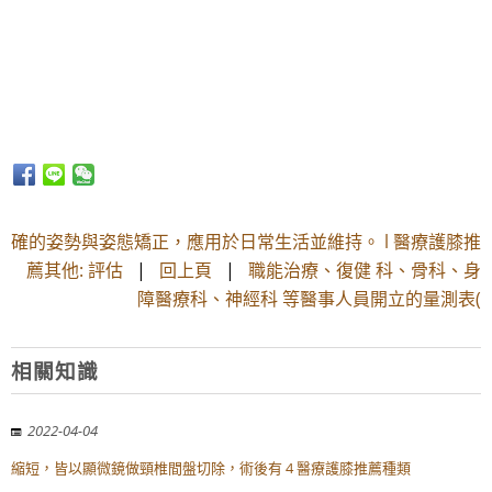
確的姿勢與姿態矯正，應用於日常生活並維持。 l 醫療護膝推
薦其他: 評估
|
回上頁
|
職能治療、復健 科、骨科、身
障醫療科、神經科 等醫事人員開立的量測表(
相關知識
2022-04-04
縮短，皆以顯微鏡做頸椎間盤切除，術後有 4 醫療護膝推薦種類