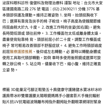
泌尿科眼科診所 復健科及物理治療科 謹製 地址：台北市大安
區建國南路二段 276 號 電話：(02) 23690211 分機 3776 基
本頸部保護及運動 ¤ 維持正確姿勢 1. 坐時，抬頭挺胸收下
巴；選擇有靠背及扶手的椅 子較佳。椅子高度為使髖關節維
持屈曲稍大於九 十度。 2. 改進工作時的坐姿(如右圖)，避免
長時間低頭或 頭往前伸。 3. 工作檯面勿太低或離身體太遠，
盡量使背貼靠椅 背、頭部前屈小於二十度。調整工作檯面或
椅子 常可輕易改善頸部不舒服症狀。 4. 避免工作時頸部過度
前屈
醫療護膝推薦
、後仰或左右轉動。必 要時以轉動身體或
使用工具取代頸部轉動，如倒 車時多使用後照鏡或選擇可旋
轉之辦公椅。 5. 站立時，儘量收下巴、縮小腹，維持正確直
立姿 勢。
標籤 3D能量足弓腳正鞋墊五十肩健康守護鍺健水寶冰紗冰紗
護肩帶冰紗雙層護腰太陽眼鏡媽媽手小腿套影片手機抗輻射
貼片抗UV抗電磁波隔離布拇指外翻拇趾外翻眼罩網球肘緊身