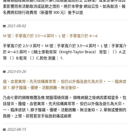
醫療頸圈推薦依據行政院人事行政總處或政府公 告辦理）或緊急事件等因
素影響而有活動取消或延期之情形，將於本學會 網站公告。如為取消，報
名費將扣除行政費用（新臺幣 300 元）後予以退
2021-08-02
M 號：手掌寬介於 3.5～4 英吋。 L 號：手掌寬介於 4～4.
手掌寬介於 2.5~3 英吋。 M 號：手掌寬介於 3.5～4 英吋。 L 號：手掌寬介
於 4～4.5 英吋。 □騎士泰勒背架（Knight-Taylor Brace） 背型：（ ）A.正
常 （ ）B.駝背 （ ）C.其他 測量： 1.
2023-03-26
瘤、血管異常、先天結構異常等， 但仍以外傷及退化為大宗。 一、臨床症
狀 1. 脖子酸痛、僵硬、活動困難、無法後仰。
乃由七節的頸椎椎體及椎 間盤環繞保護。 頸椎病變之致病因素相當多，包
括發炎、腫瘤、血管異常、先天結構異常等， 但仍以外傷及退化為大宗。
一、臨床症狀 1. 脖子酸痛、僵硬、活動困難、無法後仰。 2. 單側或雙側的
肩膀，上臂、前臂甚至手指放射痛或麻痺
2022-08-15