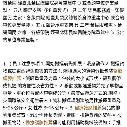
級榮院 經臺北榮民總醫院身障重建中心 或合約單位專業量
製。 五八 踝足支架（PP 量製式） 具 二年 榮民服務處、榮譽
國民 之家、各級榮院 經臺北榮民總醫院身障重建中心 或合約
單位專業量製。 五九 髕骨承重支架 具 二年 榮民服務處、榮
譽國民 之家、各級榮院 經臺北榮民總醫院身障重建中心 或合
約單位專業量製。
(二) 員工注意事項 1. 開始搬運前先伸展、暖身動作 2. 搬運貨
物或提東西避免傷害的方法 1. 體積過大的貨物分批包裝
醫療
護膝推薦
，減輕重量及力量。包裝的大小或形狀，顧及攜帶
或抓握 的方便性及省力性。 2. 移動或搬運重物前先了解物品
重量、重心位置或內容物成分等，適度做搬運方式的 調整。
英國職業安全衛生署人工物料搬運規則建議男性搬運重量為
5~25 公斤，女 性為 3~16 公斤。 3.
醫療護膝推薦
貨品的排
列堆疊整齊，減少需伸長身體、彎腰、扭轉身體的姿勢。 4.
搬重物時，
醫療護膝推薦
儘可能利用輔助機械設備如：手推