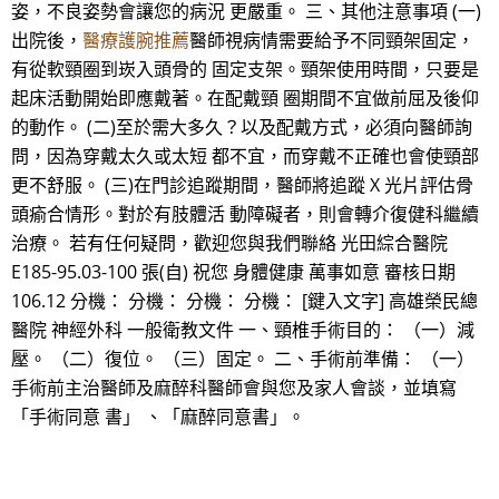
姿，不良姿勢會讓您的病況 更嚴重。 三、其他注意事項 (一)
出院後，
醫療護腕推薦
醫師視病情需要給予不同頸架固定，
有從軟頸圈到崁入頭骨的 固定支架。頸架使用時間，只要是
起床活動開始即應戴著。在配戴頸 圈期間不宜做前屈及後仰
的動作。 (二)至於需大多久？以及配戴方式，必須向醫師詢
問，因為穿戴太久或太短 都不宜，而穿戴不正確也會使頸部
更不舒服。 (三)在門診追蹤期間，醫師將追蹤 X 光片評估骨
頭瘉合情形。對於有肢體活 動障礙者，則會轉介復健科繼續
治療。 若有任何疑問，歡迎您與我們聯絡 光田綜合醫院
E185-95.03-100 張(自) 祝您 身體健康 萬事如意 審核日期
106.12 分機： 分機： 分機： 分機： [鍵入文字] 高雄榮民總
醫院 神經外科 一般衛教文件 一、頸椎手術目的： （一）減
壓。 （二）復位。 （三）固定。 二、手術前準備： （一）
手術前主治醫師及麻醉科醫師會與您及家人會談，並填寫
「手術同意 書」 、「麻醉同意書」。