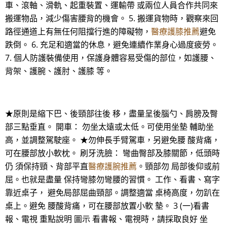
車、滾軸、滑軌、起重裝置、運輸帶 或兩位人員合作共同來
搬運物品，減少傷害腰背的機會。 5. 搬運貨物時，觀察來回
路徑通道上有無任何阻擋行進的障礙物，
醫療護膝推薦
避免
跌倒。 6. 充足和適當的休息，避免連續作業身心過度疲勞。
7. 個人防護裝備使用，保護身體容易受傷的部位，如護腰、
背架、護腕、護肘、護膝 等。
★原則是縮下巴、後頸部往後 移，盡量呈後腦勺、肩膀及臀
部三點垂直。 開車： 勿坐太遠或太低。可使用坐墊 輔助坐
高，並調整駕駛座。 ★勿伸長手臂駕車，另避免腰 酸背痛，
可在腰部放小軟枕。 刷牙洗臉： 彎曲臀部及膝關節，低頭時
仍 須保持頸、背部平直
醫療護腕推薦
。頸部勿 局部後仰或前
屈。也就是盡量 保持彎膝勿彎腰的習慣。 工作、看書、寫字
靠近桌子， 避免局部屈曲頸部。調整適當 桌椅高度，勿趴在
桌上。避免 腰酸背痛，可在腰部放置小軟 墊。 3 (一)看書
報、電視 重點說明 圖示 看書報、電視時，請採取良好 坐