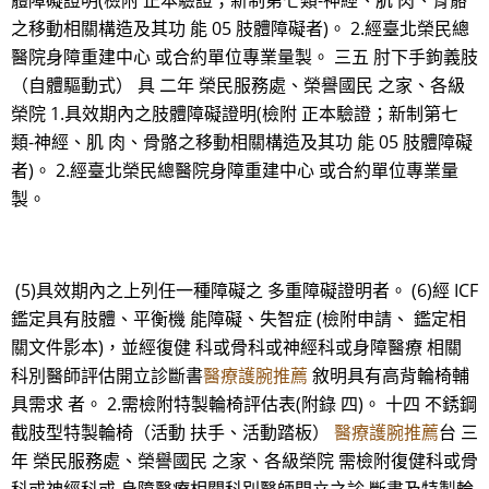
體障礙證明(檢附 正本驗證；新制第七類-神經、肌 肉、骨骼
之移動相關構造及其功 能 05 肢體障礙者)。 2.經臺北榮民總
醫院身障重建中心 或合約單位專業量製。 三五 肘下手鉤義肢
（自體驅動式） 具 二年 榮民服務處、榮譽國民 之家、各級
榮院 1.具效期內之肢體障礙證明(檢附 正本驗證；新制第七
類-神經、肌 肉、骨骼之移動相關構造及其功 能 05 肢體障礙
者)。 2.經臺北榮民總醫院身障重建中心 或合約單位專業量
製。
(5)具效期內之上列任一種障礙之 多重障礙證明者。 (6)經 ICF
鑑定具有肢體、平衡機 能障礙、失智症 (檢附申請、 鑑定相
關文件影本)，並經復健 科或骨科或神經科或身障醫療 相關
科別醫師評估開立診斷書
醫療護腕推薦
敘明具有高背輪椅輔
具需求 者。 2.需檢附特製輪椅評估表(附錄 四)。 十四 不銹鋼
截肢型特製輪椅（活動 扶手、活動踏板）
醫療護腕推薦
台 三
年 榮民服務處、榮譽國民 之家、各級榮院 需檢附復健科或骨