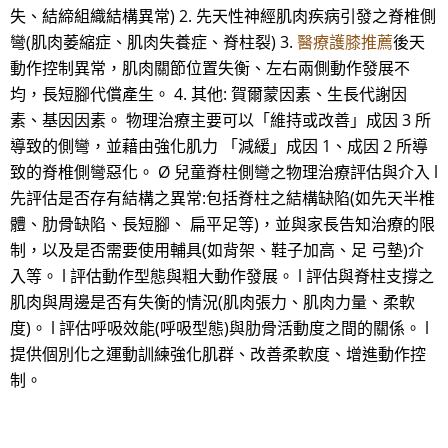
失、結締組織結構異常) 2. 先天性神經肌肉疾病引發之脊椎側
彎(肌肉萎縮症、肌肉失養症、脊柱裂) 3.
醫療護膝推薦
後天
動作控制異常，肌肉關節位置失衡、左右兩側動作發展不
均，長短腳代償產生。 4. 其他: 賀爾蒙因素、生長代謝因
素、基因因素。 物理治療主要可以「維持或改善」成因 3 所
導致的側彎，並藉由強化肌力 「減緩」成因 1、成因 2 所導
致的脊椎側彎惡化。 Ø 兒童脊柱側彎之物理治療評估與介入 l
先評估是否存有結構之異常:包括脊柱之結構缺陷(如先天半椎
體、肋骨缺陷、長短腳、 扁平足等)，並與家長告知治療的限
制，以及是否需要使用輔具(如背架、鞋子加高、足 弓墊)介
入等。 l 評估動作型態與粗大動作發展。 l 評估與脊柱支撐之
肌肉與周邊是否有失衡的情況(肌肉張力、肌肉力量、柔軟
度)。 l 評估呼吸效能(呼吸型態)與肋骨活動度之間的關係。 l
提供個別化之運動訓練強化肌群、改善柔軟度、增進動作控
制。