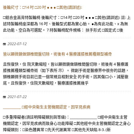
後輪尺寸：□14 吋 □20 吋 ● ● ● □其他(請詳述):
□鋁合金高背特製輪椅 後輪尺寸：□14 吋 □20 吋 ● ● ● □其他(請詳述): 註: 上
述特製輪椅座深都為 16 吋、後輪型式都為實心胎。 ●為有此功能、x 為無
此功能、空白為可選配。 7.特製輪椅配件規格： 扶手形式 □固定式 □後
2022-07-12
皆以顯微鏡做頸椎間盤切除，術後有 4 醫療護膝推薦種類型補骨
且恢復快，住 院天數縮短，皆以顯微鏡做頸椎間盤切除，術後有 4 醫療護
膝推薦種類型補骨術（如下表所 示）。 微創手術是醫療界中很夯的話題，
頸椎顯微手術目前已是一個常規且相對安全 的手術。因其傷口小，減壓徹
底，且恢復快，住院天數縮短，醫療護膝推薦幾乎
2021-07-22
__________ □經中央衛生主管機關認定，因罕見疾病
□多重障礙者(須註明障礙類別與等級)：_______________ □經中央衛生主管
機關認定，因罕見疾病而致身心功能障礙 □其他經中央主管機關認定之身心
障礙類別：□染色體異常 □先天代謝異常 □其他先天缺陷 8-3. (新