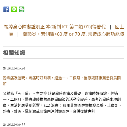
視障身心障礙證明正 本(新制 ICF 第二類 01))得替代
|
回上
頁
|
關節炎。若側彎>60 度 or 70 度, 常造成心肺功能障
相關知識
2022-05-24
膀疼痛及僵硬，疼痛時好時壞，經過一、二個月，醫療護膝推薦患側肩關
節
又稱為「五十肩」。主要症 狀是肩膀疼痛及僵硬，疼痛時好時壞，經過
一、二個月，醫療護膝推薦患側肩關節的活動度變差，患者的肩膀出現劇
痛，生活起居受到影響。 (二) 治療： 服用非類固醇類抗發炎藥、止痛劑、
熱療、針灸、電刺激或關節內注射類固醇，合併復健專科
2022-08-11