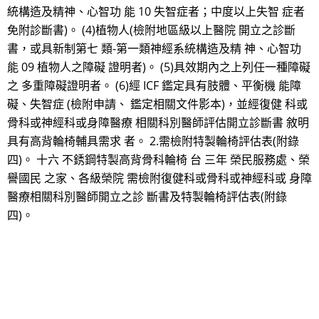
統構造及精神、心智功 能 10 失智症者；中度以上失智 症者
免附診斷書)。 (4)植物人(檢附地區級以上醫院 開立之診斷
書，或具新制第七 類-第一類神經系統構造及精 神、心智功
能 09 植物人之障礙 證明者)。 (5)具效期內之上列任一種障礙
之 多重障礙證明者。 (6)經 ICF 鑑定具有肢體、平衡機 能障
礙、失智症 (檢附申請、 鑑定相關文件影本)，並經復健 科或
骨科或神經科或身障醫療 相關科別醫師評估開立診斷書 敘明
具有高背輪椅輔具需求 者。 2.需檢附特製輪椅評估表(附錄
四)。 十六 不銹鋼特製高背骨科輪椅 台 三年 榮民服務處、榮
譽國民 之家、各級榮院 需檢附復健科或骨科或神經科或 身障
醫療相關科別醫師開立之診 斷書及特製輪椅評估表(附錄
四)。