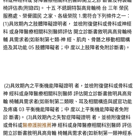
科或神經科或 身障醫療相關科別醫師開立之診 斷書及特製輪
椅評估表(附錄四)。 十五 不銹鋼特製高背輪椅 台 三年 榮民
服務處、榮譽國民 之家、各級榮院 1.需符合下列條件之一：
(1)具效期內之肢體障礙證明者， 並檢附復健科或骨科或神經
科 或身障醫療相關科別醫師評估 開立診斷書敘明具高背輪椅
輔 具需求者(如新制第七類-神 經、肌肉、骨骼之移動相關構
造及其功能 05 肢體障礙者；中 度以上肢障者免附診斷書)。
(2)具效期內之平衡機能障礙證明 者，並檢附復健科或骨科或
神 經科或身障醫療相關科別醫師 評估開立診斷書敘明具高背
輪 椅輔具需求者(如新制第二類眼、耳及相關構造與感官功能
及疼痛 03 平衡機能障礙者；中 度以上平衡機能障礙者免附
診 斷書)。 (3)具效期內之失智症障礙證明 者，並檢附復健科
或骨科或
醫療護腕推薦
神 經科或身障醫療相關科別醫師 評估
開立診斷書敘明具高背輪 椅輔具需求者(如新制第一類神經系