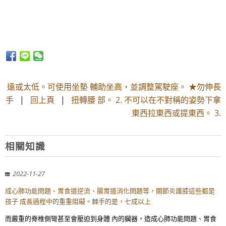
遠或太低。可使用坐墊 輔助坐高，並調整駕駛座。 ★勿伸長
手
|
回上頁
|
扭轉腰 部。 2. 不可以在不對稱的姿勢下拿
東西拉東西或提東西。 3.
相關知識
2022-11-27
成心肺功能問題、胃食道逆流、腸胃道消化問題等，關節炎護膝這些都是
孩子 成長過程中的重重阻礙。棘手的是，七成以上
而嚴重的脊椎側彎甚至會壓迫到身體 內的臟器，造成心肺功能問題、胃食