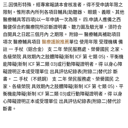
三.因情形特殊，經專案報請本會核准者，得不受申請年限之
限制。惟附表內所列各項目輔具(助聽器、 眼鏡、義眼、其他
醫療輔具等四項)以一年申請一次為限。 四.申請人應備之西
醫健保合約醫療院所診斷證明書、聽力圖及驗光單，須符合
自開具之日起三個月內 之期限。 附錄一 醫療輔具補助項目
項次 醫療輔具項目
醫療護腕推薦
單位 使用年限 受理機構 備
註 一 手杖（鋁合金） 支 二年 榮民服務處、榮譽國民 之家、
各級榮院 具效期內之肢體障礙(新制 ICF 第 七類 05)、平衡機
能障礙(新制 ICF 第二類 03)或行動障礙證明者，得 以身心障
礙證明正本或受理單位 出具評估紀錄表(附錄二)替代診 斷
書。 二 手杖（不銹鋼） 支 二年 榮民服務處、榮譽國民 之
家、各級榮院 具效期內之肢體障礙(新制 ICF 第 七類 05)、平
衡機能障礙(新制 ICF 第二類 03)或行動障礙證明者，得 以身
心障礙證明正本或受理單位 出具評估紀錄表(附錄二)替代診
斷書。