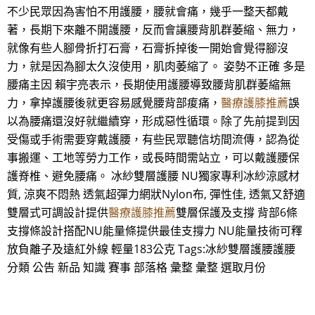
不少民眾因為害怕不用護腰，腰就會痛，幾乎一整天都戴
著，長期下來離不開護腰，反而會讓腰背肌群萎縮、無力，
就像有些人腳骨折打石膏，石膏拆掉後一開始會覺得腳沒
力，就是因為腳太久沒使用，肌肉萎縮了。 姿勢不正確 多是
腰痛主因 賴宇亮表示，長期使用護腰導致腰背肌群萎縮無
力，拿掉護腰後就更容易感覺腰背部痠痛，
醫療護膝推薦
誤
以為腰痛還沒好就繼續穿，形成惡性循環。除了先前提到因
受傷或手術需要穿戴護腰，有些民眾聽信坊間流傳，認為從
事搬運、工地等勞力工作，或長時間需站立，可以戴護腰保
護脊椎、避免腰痛。 冰紗雙層護腰 NU獨家專利冰紗涼感材
質, 涼爽不悶熱 透氣超彈力網狀Nylon布, 彈性佳, 透氣又舒適
雙層式可調設計提供
醫療護膝推薦
雙層保護及支撐 背部6條
支撐條設計搭配NU能量條提供最佳支撐力 NU能量技術可釋
放負離子及遠紅外線 輕量183公克 Tags:冰紗雙層護腰護腰
分類 公告 新品 知識 賽事 部落格 彙整 彙整 選取月份