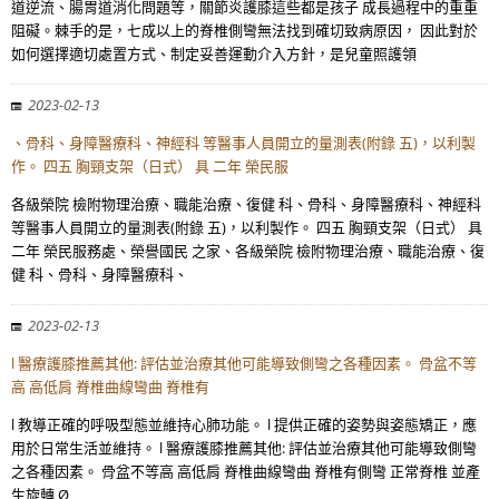
道逆流、腸胃道消化問題等，關節炎護膝這些都是孩子 成長過程中的重重
阻礙。棘手的是，七成以上的脊椎側彎無法找到確切致病原因， 因此對於
如何選擇適切處置方式、制定妥善運動介入方針，是兒童照護領
2023-02-13
、骨科、身障醫療科、神經科 等醫事人員開立的量測表(附錄 五)，以利製
作。 四五 胸頸支架（日式） 具 二年 榮民服
各級榮院 檢附物理治療、職能治療、復健 科、骨科、身障醫療科、神經科
等醫事人員開立的量測表(附錄 五)，以利製作。 四五 胸頸支架（日式） 具
二年 榮民服務處、榮譽國民 之家、各級榮院 檢附物理治療、職能治療、復
健 科、骨科、身障醫療科、
2023-02-13
l 醫療護膝推薦其他: 評估並治療其他可能導致側彎之各種因素。 骨盆不等
高 高低肩 脊椎曲線彎曲 脊椎有
l 教導正確的呼吸型態並維持心肺功能。 l 提供正確的姿勢與姿態矯正，應
用於日常生活並維持。 l 醫療護膝推薦其他: 評估並治療其他可能導致側彎
之各種因素。 骨盆不等高 高低肩 脊椎曲線彎曲 脊椎有側彎 正常脊椎 並產
生旋轉 Ø