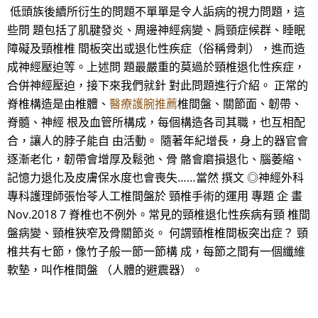
低頭族後續所衍生的問題不單單是令人詬病的視力問題，這
些問 題包括了肌腱發炎、周邊神經病變、肩頸症候群、睡眠
障礙及頸椎椎 間板突出或退化性疾症（俗稱骨刺），進而造
成神經壓迫等。上述問 題最嚴重的莫過於頸椎退化性疾症，
合併神經壓迫，接下來我們就針 對此問題進行介紹。 正常的
脊椎構造是由椎體、
醫療護腕推薦
椎間盤、關節面、韌帶、
脊髓、神經 根及血管所構成，每個構造各司其職，也互相配
合，讓人的脖子能自 由活動。 隨著年紀增長，身上的器官會
逐漸老化，韌帶會增厚及鬆弛、骨 骼會磨損退化、腦萎縮、
記憶力退化及皮膚保水度也會喪失……當然 撰文 ◎神經外科
專科護理師張怡苓人工椎間盤於 頸椎手術的運用 專題 企 畫
Nov.2018 7 脊椎也不例外。常見的頸椎退化性疾病有頸 椎間
盤病變、頸椎狹窄及骨關節炎。 何謂頸椎椎間板突出症？ 頸
椎共有七節，像竹子般一節一節構 成，每節之間有一個纖維
軟墊，叫作椎間盤 （人體的避震器）。