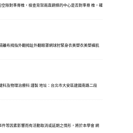
桿間的空隙對準脊椎，檢查背架兩直鋼條的中心是否對準脊 椎，確
波隔離布拇指外翻拇趾外翻眼罩網球肘緊身衣美塑衣美塑褲肌
 復健科及物理治療科 謹製 地址：台北市大安區建國南路二段
事件等因素影響而有活動取消或延期之情形，將於本學會 網