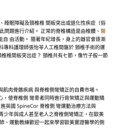
、睡眠障礙及頸椎椎 間板突出或退化性疾症（俗
此問題進行介紹。 正常的脊椎構造是由椎體、
醫
自 由活動。 隨著年紀增長，身上的器官會逐漸
外科專科護理師張怡苓人工椎間盤於 頸椎手術的運
何謂頸椎椎間板突出症？ 頸椎共有七節，像竹子般一節
彎與肌肉骨骼疾病 與脊椎側彎矯正的自費市場。
中心，使脊椎側 彎患者同時進行背架矯正與運動矯
國 SpineCor 脊椎側 彎運動治療方法與
 近年來青少年與成人甚至老人之脊椎側彎矯正，在歐美
老師、運動教練歡迎一起來學習歐美實證醫學的側