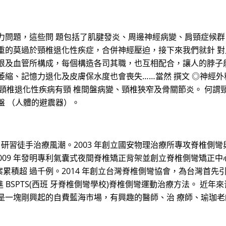
問題，這些問 題包括了肌腱發炎、周邊神經病變、肩頸症候群
重的莫過於頸椎退化性疾症，合併神經壓迫，接下來我們就針 對
根及血管所構成，每個構造各司其職，也互相配合，讓人的脖子能
萎縮、記憶力退化及皮膚保水度也會喪失……當然 撰文 ◎神經
例外。常見的頸椎退化性疾病有頸 椎間盤病變、頸椎狹窄及骨關節炎。 
盤 （人體的避震器）。
灣 研習徒手治療風潮。2003 年創立國安物理治療所專攻脊椎側
 2009 年發明專利氣囊式夜間脊椎矯正背架並創立脊椎側彎矯正
積超 過千例。2014 年創立台灣脊椎側彎協會，為台灣首先引進英
首先引進 BSPTS(西班 牙脊椎側彎學校)脊椎側彎運動治療方法。
是一塊剛興起的自費藍海市場，有興趣的醫師、治 療師、瑜珈