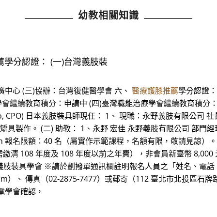
幼教相關知識
薦學分認證： (一)台灣義肢裝
中心 (三)協辦：台灣復健醫學會 六、
醫療護膝推薦
學分認證： 
學會繼續教育積分：申請中 (四)臺灣職能治療學會繼續教育積分：
, CPO) 日本義肢裝具師現任： 1、 現職：永野義肢有限公司 社長（董事長） 
架及上下肢矯具製作。 (二) 助教： 1、永野 宏佳 永野義肢有限公司 部
n 報名限額：40 名（屬實作示範課程，名額有限，敬請見諒）。
清 108 年度及 108 年度以前之年費），非會員新臺幣 8,000
：台灣義肢裝具學會 ※請於劃撥單通訊欄註明報名人員之「姓名、電
il.com）、 傳真（02-2875-7477）或郵寄（112 臺北市北投區
電學會確認，