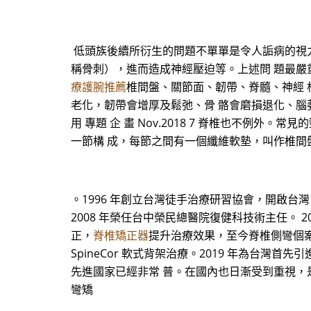
低頭族後續所衍生的問題不單單是令人詬病的視力
稱骨刺），進而造成神經壓迫等。上述問 題最嚴
療護腕推薦
椎間盤、關節面、韌帶、脊髓、神經 
老化，韌帶會增厚及鬆弛、骨 骼會磨損退化、腦
用 專題 企 畫 Nov.2018 7 脊椎也不
一節構 成，每節之間有一個纖維軟墊，叫作椎間
。1996 年創立台灣徒手治療研習協會，開啟台
2008 年榮任台中榮民總醫院復健科技術主任。
正，
脊椎矯正器
提升治療效果，至今脊椎側彎個案累
SpineCor 軟式背架治療。2019 年為台灣
先進國家已經非常 普。在國內也日漸受到重視，
彎矯