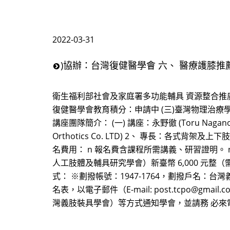
2022-03-31
)協辦：台灣復健醫學會 六、 醫療護膝推
衛生福利部社會及家庭署多功能輔具 資源整合推廣
復健醫學會教育積分：申請中 (三)臺灣物理治療
講座團隊簡介： (一) 講座：永野徹 (Toru Nagano
Orthotics Co. LTD) 2、 專長：各式背
名費用： n 報名費含課程所需講義、研習證明。 
人工肢體及輔具研究學會）新臺幣 6,000 元整（需繳
式： ※劃撥帳號：1947-1764，劃撥戶名
名表，以電子郵件（E-mail: post.tcpo@gma
灣義肢裝具學會）等方式通知學會，並請務 必來