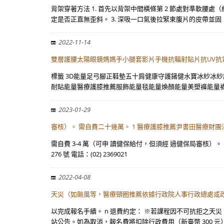
背架穿著方法 1. 首先以背架中間橫條第 2 節處對準軟腰
定是否正直無歪斜。 3. 深吸一口氣後拉緊束腹片的皮帶並固
2022-11-14
雙層護腰太陽眼鏡媽媽手小腿套影片手機抗輻射貼片抗UV
標籤 3D能量足弓腳正鞋墊五十肩健康守護鍺健水寶冰紗冰
耐貼能量醫療護膝推薦服飾能量毯能量煥顏能量美塑褲能量
2023-01-29
審核）。 需自費二十幾萬。 1 醫療護膝推薦尹書田醫療財
需自費 3-4 萬（可申 讀健保給付，但須經 過健保局審核
276 號 電話：(02) 2369021
2022-04-08
天災（如颱風等，醫療頸圈推薦依據行政院人事行政總處或政
以完成報名手續。 n 退費約定： ※若課程因不可抗拒之
站公告。如為取消，報名費將扣除行政費用（新臺幣 300 元