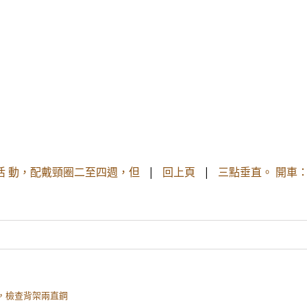
活 動，配戴頸圈二至四週，但
|
回上頁
|
三點垂直。 開車
椎，檢查背架兩直鋼