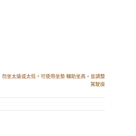
： 勿坐太遠或太低。可使用坐墊 輔助坐高，並調整
駕駛座