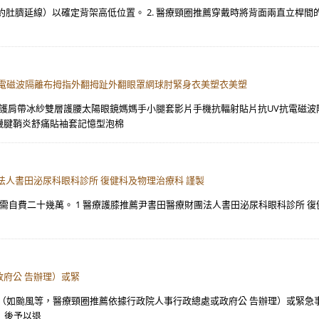
處（約肚臍延線）以確定背架高低位置。 2. 醫療頸圈推薦穿戴時將背面兩直立
抗電磁波隔離布拇指外翻拇趾外翻眼罩網球肘緊身衣美塑衣美塑
紗護肩帶冰紗雙層護腰太陽眼鏡媽媽手小腿套影片手機抗輻射貼片抗UV抗電磁
襪腱鞘炎舒痛貼袖套記憶型泡棉
團法人書田泌尿科眼科診所 復健科及物理治療科 謹製
）。 需自費二十幾萬。 1 醫療護膝推薦尹書田醫療財團法人書田泌尿科眼科診所
府公 告辦理）或緊
天災（如颱風等，醫療頸圈推薦依據行政院人事行政總處或政府公 告辦理）或緊急
）後予以退