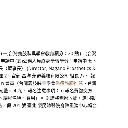
(一)台灣義肢裝具學會教育積分：20 點 (二)台灣
申請中 (五)公務人員終身學習學分：申請中 七、
(Director, Nagano Prosthetics &
門經理 2、宮部 昌洋 永野義肢有限公司 組長 八、 報
 n 會員（台灣義肢裝具學會
醫療護膝推薦
、台灣
 元整。 4 九、 報名注意事項： n 報名費繳交方
話、課程名稱、費用」。 ※請將劃撥收據，連同報
石牌路 2 段 201 號 臺北 榮民總醫院身障重建中心轉台