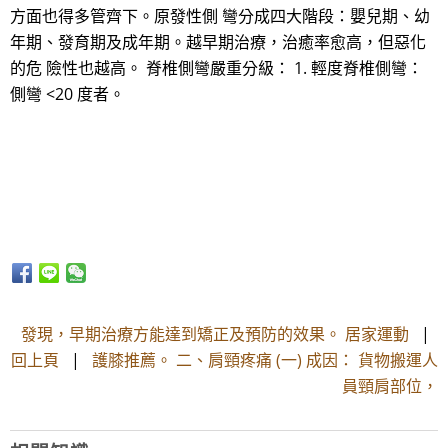
方面也得多管齊下。原發性側 彎分成四大階段：嬰兒期、幼
年期、發育期及成年期。越早期治療，治癒率愈高，但惡化
的危 險性也越高。 脊椎側彎嚴重分級： 1. 輕度脊椎側彎：
側彎 <20 度者。
發現，早期治療方能達到矯正及預防的效果。 居家運動
|
回上頁
|
護膝推薦。 二、肩頸疼痛 (一) 成因： 貨物搬運人
員頸肩部位，