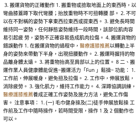
3. 搬運貨物的正確動作 1. 搬重物或撿取地面上的東西時，以
彎曲膝蓋蹲下取代彎腰；抬放重物時不可扭轉腰 部。 2. 不可
以在不對稱的姿勢下拿東西拉東西或提東西。 3. 避免長時間
維持同一姿勢，任何靜態姿勢維持一段時間，該部位肌肉容
易引起疲 勞，姿勢不正確容易造成肌肉拉傷。 4. 搬運貨物的
錯誤動作 1. 在搬運貨物的過程中，
醫療護膝推薦
以轉動上半
身的姿勢來帶動下半身，出現扭腰動作。 2. 搬運時握持的物
品離身體太遠。 3. 將重物抬高至肩部以上的位置。 8 二、搬
運作業人員健康體能促進~搬運活力「Fun 」鬆操~ 功能： 1.
工作前，伸展暖身，避免扭及拉傷。 2. 工作中，伸展放鬆，
消除疲勞。 3. 強化肌力，維持工作能力。 4. 深蹲協調訓練，
醫療護膝推薦
養成正確工作姿勢及施力方法，避免工作傷
害。 注意事項： 1. (一) 毛巾健身操及(二)徒手伸展放鬆操 工
作前及工作中隨時操作，若時間受限，操作 1 及 2 個動作也
可以。