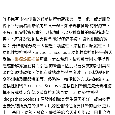
許多患有 脊椎側彎的孩童肩膀看起來會一高一低，或是腰部
會不平行而看起來傾向於某一邊。如果脊椎側彎 得很嚴重，
不只可能會影響孩童的心肺功能，以及對脊椎的關節造成傷
害，也可能影響到長大後會 覺得疼痛不適。 脊椎側彎的類
型： 脊椎側彎分為三大型態：功能性、結構性和原發性。 1.
功能性脊椎側彎 Functional Scoliosis 功能性脊椎側彎一般因
受傷、
醫療護膝推薦
痙攣、骨盆傾斜、長短腳等因素使得身
體成舒解疼痛姿勢而引起 的彎曲。因此只要有效的針對其病
源作治療或調整，便能有效地改善彎曲度數。可以透過運動
姿勢訓練及關節矯正等非侵略性，較溫和的方式來治療。 2.
結構性側彎 Structural Scoliosis 結構性側彎則是先天脊椎結
構不良或後天創傷以致脊椎無法直立。 3. 原發性側彎
Idiopathic Scoliosis 原發性側彎其發生原因不詳，或由多種
因素集結所造成的側彎。原發性側彎佔所有側彎的百分 之八
十。 基因、姿勢、發育、營養等綜合因素所引起，因此治療