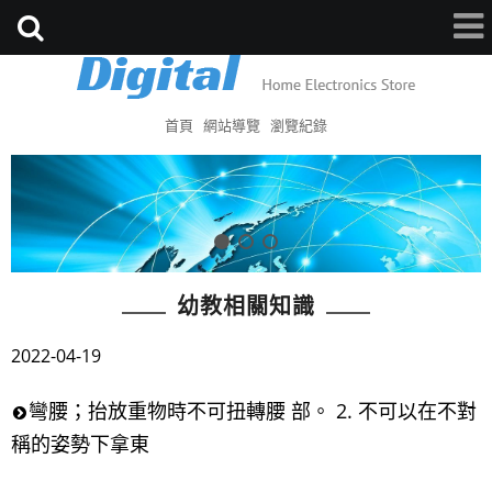
首頁
網站導覽
瀏覽紀錄
幼教相關知識
2022-04-19
彎腰；抬放重物時不可扭轉腰 部。 2. 不可以在不對
稱的姿勢下拿東