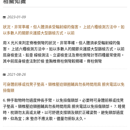
相關知識
2023-01-09
狀況，非常準確，但人體須承受輻射線的傷害。 上述六種檢測方法中，如
以多數人的關節炎護膝大型篩檢方式，以前
用 X 光片來判定脊椎側彎的狀況，非常準確，但人體須承受輻射線的傷
害。 上述六種檢測方法中，如以多數人的關節炎護膝大型篩檢方式，以前
屈身檢查法、鉛垂 線檢測法、立姿檢查法及脊柱側彎計等四種最常使用。
其中前屈身檢查法對於檢 查胸椎脊柱側彎較精確，脊柱側彎
2021-08-26
可身體前移或找凳子墊高。頸椎壓迫頸圈輔具勿長時間用肩 膀夾電話以免
扭傷頸
6. 伸手取物時勿過度伸長手臂，以免扭傷頸部。必要時可身體前移或找凳
子墊高。頸椎壓迫頸圈輔具勿長時間用肩 膀夾電話以免扭傷頸部。 7. 睡覺
時，枕頭勿太高或太硬。以可舒適支撐頭及頸於正確姿勢，避免頸部過度
伸、仰為宜；床 墊亦不應太軟，儘量勿俯臥太久。