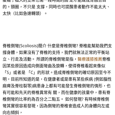
痠痛；植入的支架也需一段時間的固 定才能達成骨融合目
的。頸圈，不只是 支撐，同時也可提醒患者動作不能太大、
太快（比如急速轉頭）。
脊椎側彎(Scoliosis)簡介 什麼是脊椎側彎? 脊椎能幫助我們支
撐身體，如果沒有了脊椎的支持，我們就無法正常的平衡站
立、行走及活動。 所謂的脊椎側彎是指，
醫療護膝推薦
脊椎
因某些原因造成向側面彎曲及旋轉，使得脊椎看起來像似
「S」或者是 「C」的形狀。造成脊椎側彎的確切原因至今不
明，目前所知道的是，在健康者或是患有某些疾病 (例如腦性
麻痺及脊柱裂等)病患身上都有可能發生脊椎側彎的情形，也
有可能和先天的脊椎異常有 關，而在健康的孩童中，患有脊
椎側彎的比率約為百分之二點五。 如何發現? 有時候脊椎側
彎其實很容易發現，因為側彎的脊椎會造成人的身體向左或
向右傾斜，