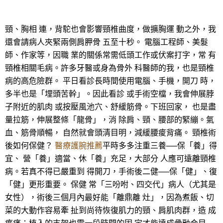
頸、胸相 連，背駝也會影響頸椎曲度，做擴胸運 動之外，我
還會請病人夾緊兩側肩胛骨 五至十秒。 電腦工程師、美髮
師、作家等，因職 業的關係常需低頭工作或伏案打字，常 有
頸椎相關毛病。許多牙醫或身為骨外 科醫師的我，也是頸椎
病的高危險群。 平日看診長時間使用電腦、手機，開刀 時，
多半也是「埋頭苦幹」。因此看診 或手術空檔，我會伸展脖
子附近的肌肉 或按壓風池穴、舒緩筋骨。下班回家， 也是盡
量拉筋，伸展整條「龍骨」，消 除肩、頸、腰部的緊繃。氣
血、筋骨順暢， 自然就會頭清目明，減緩腰痠背痛。 頸椎術
後如何保健？
醫療護腕推薦
平時多多注重三養──保「養」得
宜、 營「養」適當、休「養」充足，大部分 人應可遠離頸椎
病。若真不得已嚴重到 得開刀，手術後二健──保「健」、復
「健」更形重要。 保健 常「三吩咐、四交代」病人（尤其是
女性），術後三個月內最好能「離鼎離 灶」，因為煮飯、切
菜的大動作容易牽 扯到尚待恢復肌力的頸、肩肌肉群，造 成