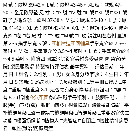
M 號：歐規 39-42。 L 號：歐規 43-46。 XL 號：歐規 47-
50。 全足矽膠墊 尺 寸 ：□S 號 □M 號 □L 號 □XL 號 □XXL 號
鞋子號碼 S 號：歐規 37-38。 M 號：歐規 39-40。 L 號：歐
規 41-42。 XL 號：歐規 43-44。 XXL 號：歐規 45-46。 伸腕
支架 □左 □右 尺 寸 ：□S 號 □M 號 □L 號 請註明左右側 量測
第 2~5 指手掌寬 S 號：
頸椎壓迫頸圈輔具
手掌寬介於 2.5~3
英吋。 M 號：手掌寬介於 3.5～4 英吋。 L 號：手掌寬介於 4
～4.5 英吋。 附錄四 國軍退除役官兵輔導委員會 會 榮家(分
院) 榮民服務處 特製輪椅評估表 基本資料： 評估日期： 年
月 日 1.姓名： 2.性別： □男 □女 3.身分證字號： 4.生日： 年
月 日 5.診斷: 6.寄送地址： 7.障礙級別：□無手冊 □輕度 □中
度 □重度 □極重度 8-1. 是否領有身心障礙手冊/證明：□無 □
有 8-2.(舊制)
充氣頸圈
身心障礙手冊類別： □肢體障礙：□上
肢(手) □下肢(腳) □軀幹 □四肢 □視覺障礙 □聽覺機能障礙 □平
衡機能障礙 □聲音或語言機能障礙 □智能障礙 □重要器官失去
功能 □顏面損傷者 □植物人 □失智症 □自閉症 □慢性精神病患
者 □頑性(難治型)癲癇症