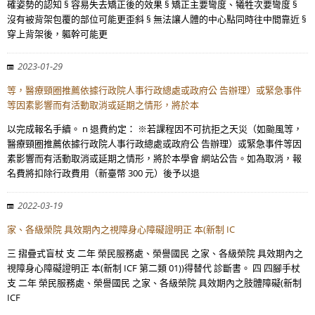
確姿勢的認知 § 容易失去矯正後的效果 § 矯正主要彎度、犧牲次要彎度 §
沒有被背架包覆的部位可能更歪斜 § 無法讓人體的中心點同時往中間靠近 §
穿上背架後，軀幹可能更
2023-01-29
等，醫療頸圈推薦依據行政院人事行政總處或政府公 告辦理）或緊急事件
等因素影響而有活動取消或延期之情形，將於本
以完成報名手續。 n 退費約定： ※若課程因不可抗拒之天災（如颱風等，
醫療頸圈推薦依據行政院人事行政總處或政府公 告辦理）或緊急事件等因
素影響而有活動取消或延期之情形，將於本學會 網站公告。如為取消，報
名費將扣除行政費用（新臺幣 300 元）後予以退
2022-03-19
家、各級榮院 具效期內之視障身心障礙證明正 本(新制 IC
三 摺疊式盲杖 支 二年 榮民服務處、榮譽國民 之家、各級榮院 具效期內之
視障身心障礙證明正 本(新制 ICF 第二類 01))得替代 診斷書。 四 四腳手杖
支 二年 榮民服務處、榮譽國民 之家、各級榮院 具效期內之肢體障礙(新制
ICF