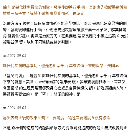
除非 是惡化速率最快的側彎，發現後即進行手 術，否則應先追蹤醫療護膝
推薦一陣子並了解其側彎角 度變化情形，再決定
治療方法 ● 觀察：每個病患情形不能完全類比，除非 是惡化速率最快的側
彎，發現後即進行手 術，否則應先追蹤醫療護膝推薦一陣子並了解其側彎
角 度變化情形，再決定治療方向。在此要建 議家長應將小孩之追蹤 X- 光片
複製並保 留，以利不同醫院或醫師判斷。
2021-09-05
斷任何疾病的基本功，也是老祖宗千百 年來流傳下來的智慧。美國as
「望聞問切」，是醫師 診斷任何疾病的基本功，也是老祖宗千百 年來流傳
下來的智慧。美國aspen頸椎病的臨床表 現，多半繁複而非專一，常常又
會因長期 的生理異常而導致身心症或是自律神經失 調。診治這類病人時，
醫師最需要做的， 是「望」：關愛的眼神；是
2021-09-03
易失去矯正後的效果 § 矯正主要彎度、犧牲次要彎度 § 沒有被背
不適 脊椎側彎造成的問題與治療方式 背架可能造成的問題 § 無法改變對正