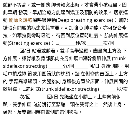
髖部不等高，或一側肩 胛骨較突出時，才會帶小孩就醫。因
此早期 發現，早期治療方能達到矯正及預防的效果。 居家運
動
關節炎護膝
深呼吸運動(Deep breathing exercise)： 胸部
擴張有問題的病患尤其需要，可加強心 肺功能，亦可配合牽
拉，如牽拉側彎時吸氣， 待回到原位置時吐氣。 肌肉伸展運
動(Strecting exercise)： □________秒/次________次/回
________回/日 站著或躺著，雙手高舉過頭，盡量向上方及 下
方伸展，讓脊椎及背部肌肉充分伸展 □軀幹側肌伸展 (trunk
sideflexor strecting) _______分/回_______回/日 身體側躺，用
毛巾捲成捲 筒或用圓筒狀的枕頭，墊 在側彎的击面上，上方
的 手臂高舉過頭，大腿抬向 身體後方置於床面，伸展凹面的
軟組織。 □跪拜式(trunk sideflexor strecting) ________秒/次
________次/回________回/日 先跪坐在小腿上，上伸向前俯
趴，雙手伸直 向前滑行至緊繃，頭在雙臂之上，然後上身、
頭部、及雙臂同時向彎側的击側移動，