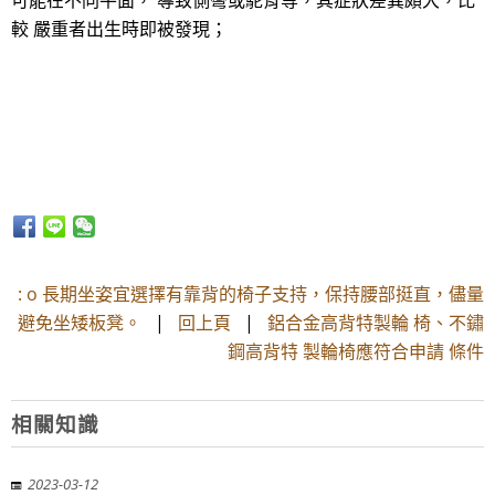
可能在不同平面， 導致側彎或駝背等，其症狀差異頗大，比
較 嚴重者出生時即被發現；
: o 長期坐姿宜選擇有靠背的椅子支持，保持腰部挺直，儘量
避免坐矮板凳。
|
回上頁
|
鋁合金高背特製輪 椅、不鏽
鋼高背特 製輪椅應符合申請 條件
相關知識
2023-03-12