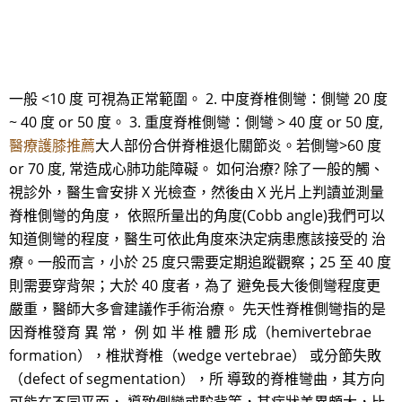
一般 <10 度 可視為正常範圍。 2. 中度脊椎側彎：側彎 20 度
~ 40 度 or 50 度。 3. 重度脊椎側彎：側彎 > 40 度 or 50 度,
醫療護膝推薦
大人部份合併脊椎退化關節炎。若側彎>60 度
or 70 度, 常造成心肺功能障礙。 如何治療? 除了一般的觸、
視診外，醫生會安排 X 光檢查，然後由 X 光片上判讀並測量
脊椎側彎的角度， 依照所量出的角度(Cobb angle)我們可以
知道側彎的程度，醫生可依此角度來決定病患應該接受的 治
療。一般而言，小於 25 度只需要定期追蹤觀察；25 至 40 度
則需要穿背架；大於 40 度者，為了 避免長大後側彎程度更
嚴重，醫師大多會建議作手術治療。 先天性脊椎側彎指的是
因脊椎發育 異 常， 例 如 半 椎 體 形 成（hemivertebrae
formation），椎狀脊椎（wedge vertebrae） 或分節失敗
（defect of segmentation），所 導致的脊椎彎曲，其方向