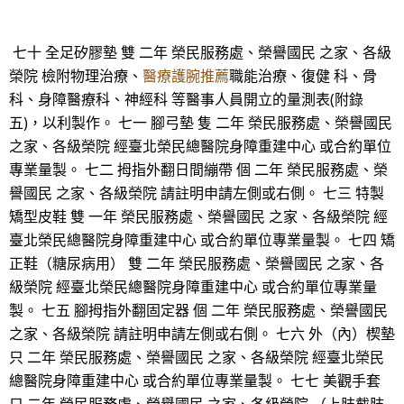
七十 全足矽膠墊 雙 二年 榮民服務處、榮譽國民 之家、各級
榮院 檢附物理治療、
醫療護腕推薦
職能治療、復健 科、骨
科、身障醫療科、神經科 等醫事人員開立的量測表(附錄
五)，以利製作。 七一 腳弓墊 隻 二年 榮民服務處、榮譽國民
之家、各級榮院 經臺北榮民總醫院身障重建中心 或合約單位
專業量製。 七二 拇指外翻日間繃帶 個 二年 榮民服務處、榮
譽國民 之家、各級榮院 請註明申請左側或右側。 七三 特製
矯型皮鞋 雙 一年 榮民服務處、榮譽國民 之家、各級榮院 經
臺北榮民總醫院身障重建中心 或合約單位專業量製。 七四 矯
正鞋（糖尿病用） 雙 二年 榮民服務處、榮譽國民 之家、各
級榮院 經臺北榮民總醫院身障重建中心 或合約單位專業量
製。 七五 腳拇指外翻固定器 個 二年 榮民服務處、榮譽國民
之家、各級榮院 請註明申請左側或右側。 七六 外（內）楔墊
只 二年 榮民服務處、榮譽國民 之家、各級榮院 經臺北榮民
總醫院身障重建中心 或合約單位專業量製。 七七 美觀手套