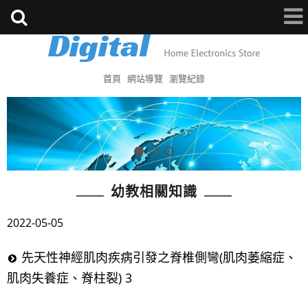
首頁
網站導覽
瀏覽紀錄
幼教相關知識
2022-05-05
先天性神經肌肉疾病引發之脊椎側彎(肌肉萎縮症、
肌肉失養症、脊柱裂) 3