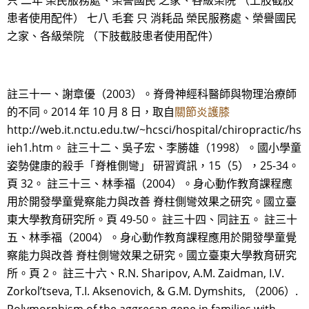
只 二年 榮民服務處、榮譽國民 之家、各級榮院 （上肢截肢
患者使用配件） 七八 毛套 只 消耗品 榮民服務處、榮譽國民
之家、各級榮院 （下肢截肢患者使用配件）
註三十一、謝章優（2003）。脊骨神經科醫師與物理治療師
的不同。2014 年 10 月 8 日，取自
關節炎護膝
http://web.it.nctu.edu.tw/~hcsci/hospital/chiropractic/hs
ieh1.htm。 註三十二、吳子宏、李勝雄（1998）。國小學童
姿勢健康的殺手「脊椎側彎」 研習資訊，15（5），25-34。
頁 32。 註三十三、林季福（2004）。身心動作教育課程應
用於開發學童覺察能力與改善 脊柱側彎效果之研究。國立臺
東大學教育研究所。頁 49-50。 註三十四、同註五。 註三十
五、林季福（2004）。身心動作教育課程應用於開發學童覺
察能力與改善 脊柱側彎效果之研究。國立臺東大學教育研究
所。頁 2。 註三十六、R.N. Sharipov, A.M. Zaidman, I.V.
Zorkol’tseva, T.I. Aksenovich, & G.M. Dymshits, （2006）.