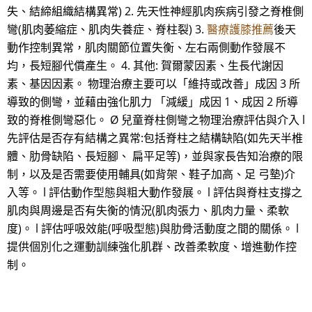
失、結締組織結構異常) 2. 先天性神經肌肉疾病引發之脊椎側
彎(肌肉萎縮症、肌肉失養症、脊柱裂) 3.
醫療護膝推薦
後天
動作控制異常，肌肉關節位置失衡、左右兩側動作發展不
均，長短腳代償產生。 4. 其他: 賀爾蒙因素、生長代謝因
素、基因因素。 物理治療主要可以「維持或改善」成因 3 所
導致的側彎，並藉由強化肌力 「減緩」成因 1、成因 2 所導
致的脊椎側彎惡化。 Ø 兒童脊柱側彎之物理治療評估與介入 l
先評估是否存有結構之異常:包括脊柱之結構缺陷(如先天半椎
體、肋骨缺陷、長短腳、 扁平足等)，並與家長告知治療的限
制，以及是否需要使用輔具(如背架、鞋子加高、足 弓墊)介
入等。 l 評估動作型態與粗大動作發展。 l 評估與脊柱支撐之
肌肉與周邊是否有失衡的情況(肌肉張力、肌肉力量、柔軟
度)。 l 評估呼吸效能(呼吸型態)與肋骨活動度之間的關係。 l
提供個別化之運動訓練強化肌群、改善柔軟度、增進動作控
制。