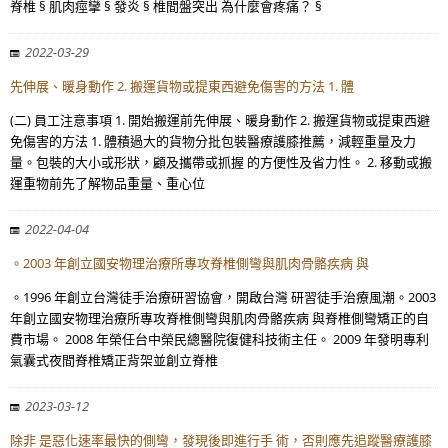
脊椎 § 肌肉痙攣 § 發炎 § 椎間盤突出 為什麼會疼痛？ §
2022-03-29
先伸展、暖身動作 2. 搬運貨物或提東西避免傷害的方法 1. 體
(二) 員工注意事項 1. 開始搬運前先伸展、暖身動作 2. 搬運貨物或提東西避
免傷害的方法 1. 體積過大的貨物分批包裝醫療護膝推薦，減輕重量及力
量。包裝的大小或形狀，顧及攜帶或抓握 的方便性及省力性。 2. 移動或搬
運重物前先了解物品重量、重心位
2022-04-04
。2003 年創立國安物理治療所專攻脊椎側彎與肌肉骨骼疾病 與
。1996 年創立台灣徒手治療研習協會，開啟台灣 研習徒手治療風潮。2003
年創立國安物理治療所專攻脊椎側彎與肌肉骨骼疾病 與脊椎側彎矯正的自
費市場。 2008 年榮任台中榮民總醫院復健科技術主任。 2009 年發明專利
氣囊式夜間脊椎矯正背架並創立脊椎
2023-03-12
除非 是惡化速率最快的側彎，發現後即進行手 術，否則應先追蹤醫療護膝