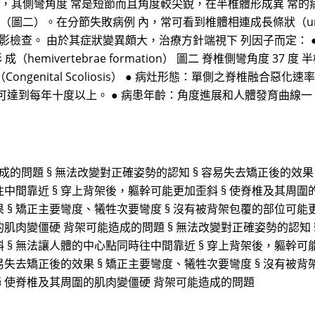
為主，其側彎角度 常是短節而且角度較尖銳，在半椎體形成異 常
（圖二）。在分節失敗病例 內，常可看到椎體相連成長條狀（unilate
影檢查。 由於其症狀變異頗大，治療方針端視下 列因子而定： 
成（hemivertebrae formation） 圖二 脊椎側彎角度 37
彎 （Congenital Scoliosis） ● 病灶形態：單側之脊椎
可達到每年十度以上。 ● 病患年齡：角度進展和人體發育曲線一
的問題 § 無法改變對正確姿勢的認知 § 容易失去矯正後的效果 
中間靠近 § 穿上背架後，軀幹可能更加歪斜 § 使脊椎及其周圍
 § 矯正主要彎度、犧牲次要彎度 § 沒有被背架包覆的部位可能更
肌肉變僵硬 背架可能造成的問題 § 無法改變對正確姿勢的認知 
 § 無法讓人體的中心點同時往中間靠近 § 穿上背架後，軀幹可
容易失去矯正後的效果 § 矯正主要彎度、犧牲次要彎度 § 沒有被
 § 使脊椎及其周圍的肌肉變僵硬 背架可能造成的問題