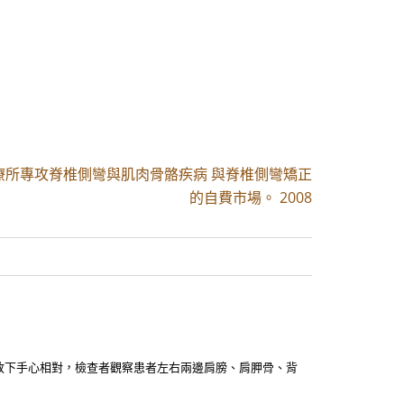
療所專攻脊椎側彎與肌肉骨骼疾病 與脊椎側彎矯正
的自費市場。 2008
自然放下手心相對，檢查者觀察患者左右兩邊肩膀、肩胛骨、背