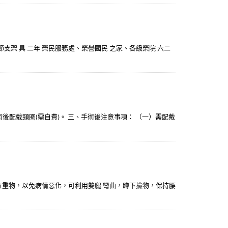
節支架 具 二年 榮民服務處、榮譽國民 之家、各級榮院 六二
配戴頸圈(需自費)。 三、手術後注意事項： （一）需配戴
、拉重物，以免病情惡化，可利用雙腿 彎曲，蹲下撿物，保持腰