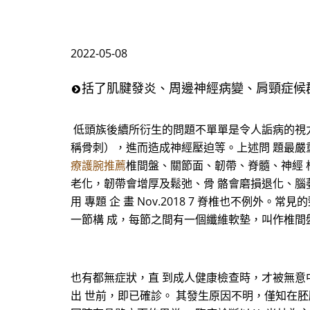
2022-05-08
括了肌腱發炎、周邊神經病變、肩頸症候
低頭族後續所衍生的問題不單單是令人詬病的視力
稱骨刺），進而造成神經壓迫等。上述問 題最嚴
療護腕推薦
椎間盤、關節面、韌帶、脊髓、神經 
老化，韌帶會增厚及鬆弛、骨 骼會磨損退化、腦
用 專題 企 畫 Nov.2018 7 脊椎也不
一節構 成，每節之間有一個纖維軟墊，叫作椎間
也有都無症狀，直 到成人健康檢查時，才被無意
出 世前，即已確診。 其發生原因不明，僅知在