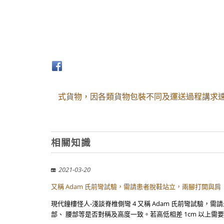
式貨物，因各類貨物包裝不同及運送過程講求
相關知識
2021-03-20
又稱 Adam 氏前彎試驗，需請患者脫鞋站立，兩腳打開與肩
現代鐘樓怪人-淺談脊椎側彎 4 又稱 Adam 氏前彎試驗
部、 腰部等是否對稱及高度一致。若高低相差 1cm 以上需