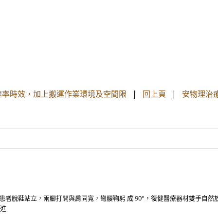
速率時效，加上搬運作業環境及空間限
|
回上頁
|
安物理治
，需請患者脫鞋站立，兩腳打開與肩同寬，彎腰鞠躬 成 90°，復健醫療器材雙手
要進