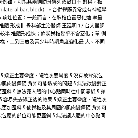
的病例裡，可能其兩側肋骨排列或數目不 對稱，椎
ral bar, block）。合併脊髓異常或有神經學
● 病灶位置：一般而言，在胸椎位置惡化速 率最
 度 半椎體 形成 ▎骨科部主治醫師 王廷明 17 台大醫網
融合惡化速率較半 椎體形成快；條狀脊椎幾乎不會惡化；單 側
 樣，二到三歲及青少年時期角度變化最 大。不同
§ 矯正主要彎度、犧牲次要彎度 § 沒有被背架包
的肌肉變僵硬 背架可能造成的問題 § 無法改變對正
歪斜 § 無法讓人體的中心點同時往中間靠近 § 穿
§ 容易失去矯正後的效果 § 矯正主要彎度、犧牲次
能更加歪斜 § 使脊椎及其周圍的肌肉變僵硬 背架可
背架包覆的部位可能更歪斜 § 無法讓人體的中心點同