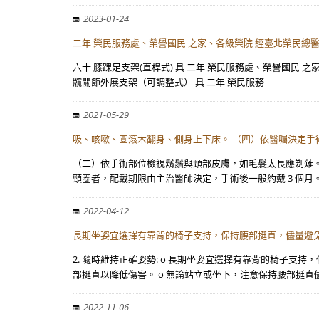
2023-01-24
二年 榮民服務處、榮譽國民 之家、各級榮院 經臺北榮民總醫
六十 膝踝足支架(直桿式) 具 二年 榮民服務處、榮譽國民 
髖關節外展支架（可調整式） 具 二年 榮民服務
2021-05-29
吸、咳嗽、圓滾木翻身、側身上下床。 （四）依醫囑決定手
（二）依手術部位檢視鬍鬚與頸部皮膚，如毛髮太長應剃薙。
頸圈者，配戴期限由主治醫師決定，手術後一般約戴 3 個月。
2022-04-12
長期坐姿宜選擇有靠背的椅子支持，保持腰部挺直，儘量避
2. 隨時維持正確姿勢: o 長期坐姿宜選擇有靠背的椅子
部挺直以降低傷害。 o 無論站立或坐下，注意保持腰部挺直
2022-11-06