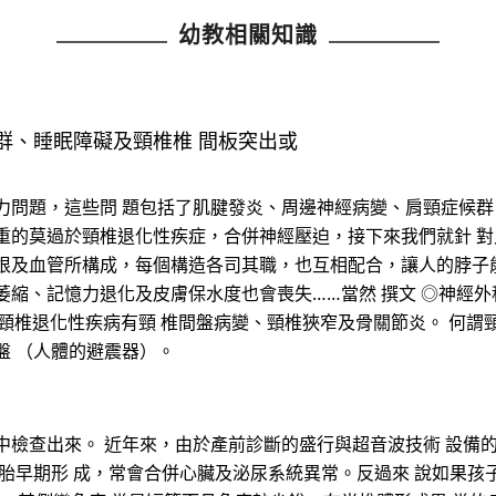
幼教相關知識
群、睡眠障礙及頸椎椎 間板突出或
問題，這些問 題包括了肌腱發炎、周邊神經病變、肩頸症候群
重的莫過於頸椎退化性疾症，合併神經壓迫，接下來我們就針 對
根及血管所構成，每個構造各司其職，也互相配合，讓人的脖子能
萎縮、記憶力退化及皮膚保水度也會喪失……當然 撰文 ◎神經
例外。常見的頸椎退化性疾病有頸 椎間盤病變、頸椎狹窄及骨關節炎。 
盤 （人體的避震器）。
中檢查出來。 近年來，由於產前診斷的盛行與超音波技術 設備
胚胎早期形 成，常會合併心臟及泌尿系統異常。反過來 說如果孩