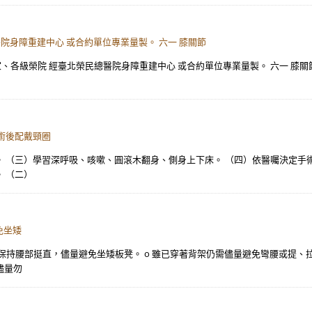
院身障重建中心 或合約單位專業量製。 六一 膝關節
之家、各級榮院 經臺北榮民總醫院身障重建中心 或合約單位專業量製。 六一 膝關
術後配戴頸圈
 （三）學習深呼吸、咳嗽、圓滾木翻身、側身上下床。 （四）依醫囑決定手術後
 （二）
免坐矮
支持，保持腰部挺直，儘量避免坐矮板凳。 o 雖已穿著背架仍需儘量避免彎腰或提
儘量勿