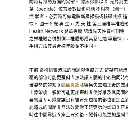
同時有骨骼方面的異常。 臨床診斷以 X- 光片
莖（pedicle）位置及數目也可能 不相符（圖一）
症 狀者，必要時可做電腦斷層掃描或核磁共振 造
快。 圖一 6 歲 男 生， 先 天 性 第三腰椎半椎體形 
Health Network 兒童專欄 認識先天性脊椎側
之脊椎融合併對側半椎體形成其惡化速 率最快，
手術方法其最合適年齡並不相同。
不適 脊椎側彎造成的問題與治療方式 背架可能造成
覆的部位可能更歪斜 § 無法讓人體的中心點同時往
確姿勢的認知 §
關節炎護膝
容易失去矯正後的效果
上背架後，軀幹可能更加歪斜 § 使脊椎及其周圍的
要彎度 § 可能會讓沒有被背架包覆的部位更加歪斜
能造成的問題 § 無法改變對正確姿勢的認知 § 
時往中間靠近 § 穿上背架後，軀幹可能更加歪斜