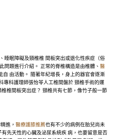
、睡眠障礙及頸椎椎 間板突出或退化性疾症（俗
此問題進行介紹。 正常的脊椎構造是由椎體、
醫
自 由活動。 隨著年紀增長，身上的器官會逐漸
外科專科護理師張怡苓人工椎間盤於 頸椎手術的運
何謂頸椎椎間板突出症？ 頸椎共有七節，像竹子般一節
的精進，
醫療護膝推薦
也有不少的病例在胎兒尚未
子有先天性的心臟及泌尿系統疾 病，也要留意是否